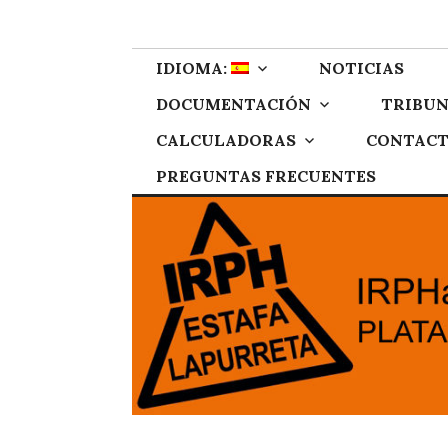
Skip
IRPH Stop Gipu
Plataforma de afectados por el IRPH de Gipuzkoa
to
content
IDIOMA:
NOTICIAS
DOCUMENTACIÓN
TRIBUN
CALCULADORAS
CONTAC
PREGUNTAS FRECUENTES