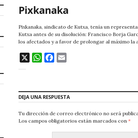
Pixkanaka
Pixkanaka, sindicato de Kutxa, tenía un represent
Kutxa antes de su disolución: Francisco Borja Gar
los afectados y a favor de prolongar al máximo la 
X
W
F
E
h
a
m
at
c
ai
s
e
l
A
b
DEJA UNA RESPUESTA
p
o
Tu dirección de correo electrónico no será public
p
o
Los campos obligatorios están marcados con
*
k