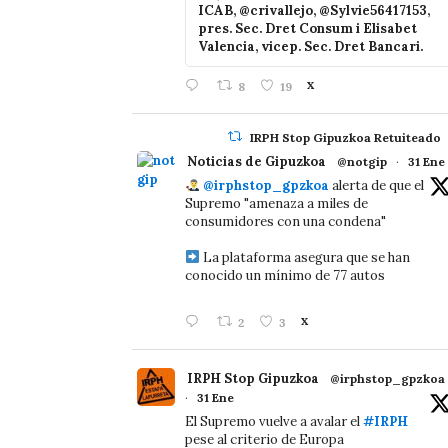
ICAB, @crivallejo, @Sylvie56417153,
pres. Sec. Dret Consum i Elisabet
Valencia, vicep. Sec. Dret Bancari.
8
19
X
IRPH Stop Gipuzkoa Retuiteado
Noticias de Gipuzkoa
@notgip
·
31 Ene
@irphstop_gpzkoa
alerta de que el
Supremo "amenaza a miles de
consumidores con una condena"
La plataforma asegura que se han
conocido un mínimo de 77 autos
2
3
X
IRPH Stop Gipuzkoa
@irphstop_gpzkoa
·
31 Ene
El Supremo vuelve a avalar el
#IRPH
pese al criterio de Europa