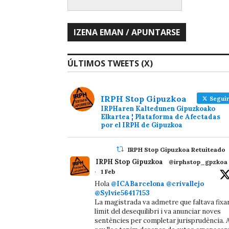
ÚLTIMOS TWEETS (X)
IRPH Stop Gipuzkoa
Seguir
IRPHaren Kaltedunen Gipuzkoako
Elkartea ¦ Plataforma de Afectadas
por el IRPH de Gipuzkoa
IRPH Stop Gipuzkoa Retuiteado
IRPH Stop Gipuzkoa
@irphstop_gpzkoa
·
1 Feb
Hola
@ICABarcelona
@crivallejo
@Sylvie56417153
La magistrada va admetre que faltava fixa
límit del desequilibri i va anunciar noves
sentències per completar jurisprudència. A