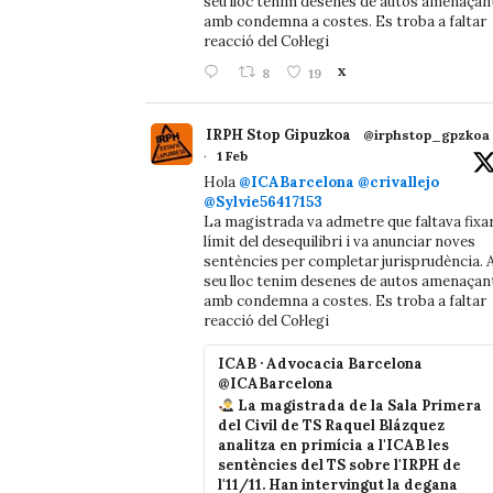
seu lloc tenim desenes de autos amenaçan
amb condemna a costes. Es troba a faltar
reacció del Col·legi
8
19
X
IRPH Stop Gipuzkoa
@irphstop_gpzkoa
·
1 Feb
Hola
@ICABarcelona
@crivallejo
@Sylvie56417153
La magistrada va admetre que faltava fixa
límit del desequilibri i va anunciar noves
sentències per completar jurisprudència. A
seu lloc tenim desenes de autos amenaçan
amb condemna a costes. Es troba a faltar
reacció del Col·legi
ICAB · Advocacia Barcelona
@ICABarcelona
La magistrada de la Sala Primera
del Civil de TS Raquel Blázquez
analitza en primícia a l'ICAB les
sentències del TS sobre l'IRPH de
l'11/11. Han intervingut la degana