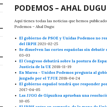
PODEMOS – AHAL DUGU
Aquí tienes todas las noticias que hemos publicad
Podemos – Ahal Dugu:
El gobierno de PSOE y Unidas Podemos no res
del IRPH
2021-02-25
Se disuelven las cortes españolas sin debatir 
03-03
El Congreso debatirá sobre la postura de Espa
Justicia de la UE
2018-11-19
En Marea – Unidos Podemos pregunta al gobier
juzgado por el TJUE
2018-04-24
El gobierno español tendrá que responder por
2017-04-05
Lss JJGG de Gipuzkoa aprueban una resoluci
10-05
El IRPH entra en campaña, de la mano de Un