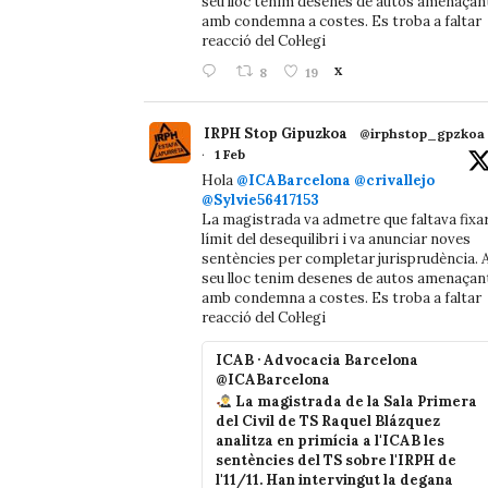
seu lloc tenim desenes de autos amenaçan
amb condemna a costes. Es troba a faltar
reacció del Col·legi
8
19
X
IRPH Stop Gipuzkoa
@irphstop_gpzkoa
·
1 Feb
Hola
@ICABarcelona
@crivallejo
@Sylvie56417153
La magistrada va admetre que faltava fixa
límit del desequilibri i va anunciar noves
sentències per completar jurisprudència. A
seu lloc tenim desenes de autos amenaçan
amb condemna a costes. Es troba a faltar
reacció del Col·legi
ICAB · Advocacia Barcelona
@ICABarcelona
La magistrada de la Sala Primera
del Civil de TS Raquel Blázquez
analitza en primícia a l'ICAB les
sentències del TS sobre l'IRPH de
l'11/11. Han intervingut la degana