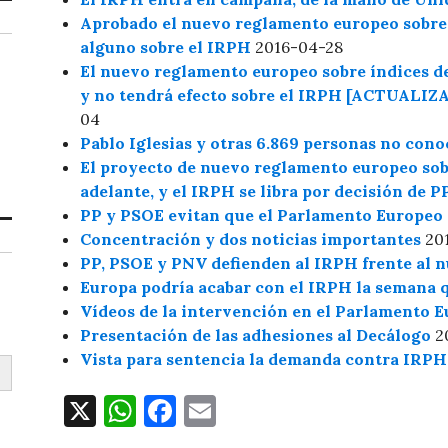
Aprobado el nuevo reglamento europeo sobre í
alguno sobre el IRPH
2016-04-28
El nuevo reglamento europeo sobre índices de 
y no tendrá efecto sobre el IRPH [ACTUALIZA
04
Pablo Iglesias y otras 6.869 personas no con
El proyecto de nuevo reglamento europeo sobr
adelante, y el IRPH se libra por decisión de 
PP y PSOE evitan que el Parlamento Europeo
Concentración y dos noticias importantes
201
PP, PSOE y PNV defienden al IRPH frente al 
Europa podría acabar con el IRPH la semana 
Vídeos de la intervención en el Parlamento 
Presentación de las adhesiones al Decálogo
2
Vista para sentencia la demanda contra IRPH
X
W
F
E
h
a
m