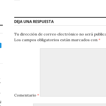
at
c
ai
s
e
l
A
b
DEJA UNA RESPUESTA
p
o
Tu dirección de correo electrónico no será public
p
o
Los campos obligatorios están marcados con
*
k
r
Comentario
*
l