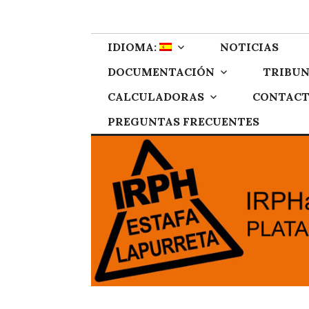
Skip
IRPH Stop Gipu
Plataforma de afectados por el IRPH de Gipuzkoa
to
content
IDIOMA:
NOTICIAS
DOCUMENTACIÓN
TRIBUN
CALCULADORAS
CONTAC
PREGUNTAS FRECUENTES