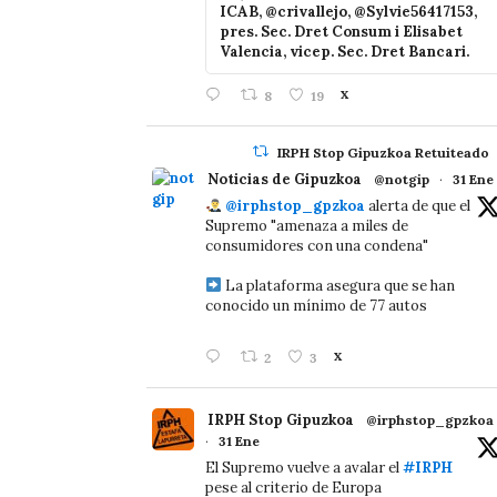
ICAB, @crivallejo, @Sylvie56417153,
pres. Sec. Dret Consum i Elisabet
Valencia, vicep. Sec. Dret Bancari.
8
19
X
IRPH Stop Gipuzkoa Retuiteado
Noticias de Gipuzkoa
@notgip
·
31 Ene
@irphstop_gpzkoa
alerta de que el
Supremo "amenaza a miles de
consumidores con una condena"
La plataforma asegura que se han
conocido un mínimo de 77 autos
2
3
X
IRPH Stop Gipuzkoa
@irphstop_gpzkoa
·
31 Ene
El Supremo vuelve a avalar el
#IRPH
pese al criterio de Europa