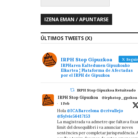
ÚLTIMOS TWEETS (X)
IRPH Stop Gipuzkoa
Seguir
IRPHaren Kaltedunen Gipuzkoako
Elkartea ¦ Plataforma de Afectadas
por el IRPH de Gipuzkoa
IRPH Stop Gipuzkoa Retuiteado
IRPH Stop Gipuzkoa
@irphstop_gpzkoa
·
1 Feb
Hola
@ICABarcelona
@crivallejo
@Sylvie56417153
La magistrada va admetre que faltava fixa
límit del desequilibri i va anunciar noves
sentències per completar jurisprudència. A