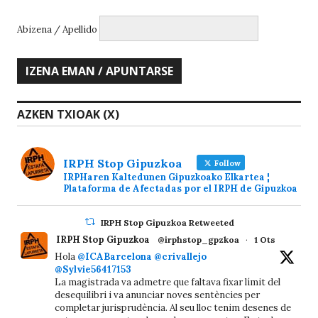
Abizena / Apellido
AZKEN TXIOAK (X)
IRPH Stop Gipuzkoa
Follow
IRPHaren Kaltedunen Gipuzkoako Elkartea ¦
Plataforma de Afectadas por el IRPH de Gipuzkoa
IRPH Stop Gipuzkoa Retweeted
IRPH Stop Gipuzkoa
@irphstop_gpzkoa
·
1 Ots
Hola
@ICABarcelona
@crivallejo
@Sylvie56417153
La magistrada va admetre que faltava fixar límit del
desequilibri i va anunciar noves sentències per
completar jurisprudència. Al seu lloc tenim desenes de