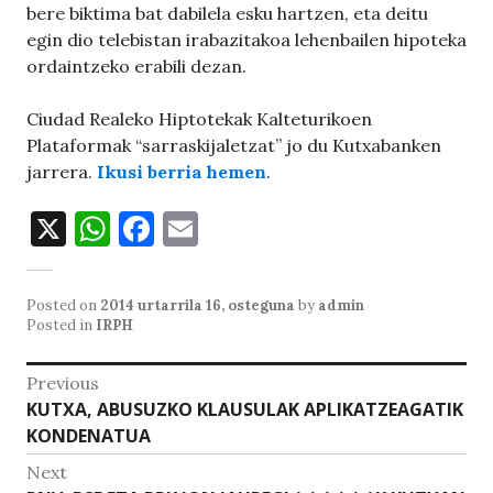
bere biktima bat dabilela esku hartzen, eta deitu
egin dio telebistan irabazitakoa lehenbailen hipoteka
ordaintzeko erabili dezan.
Ciudad Realeko Hiptotekak Kalteturikoen
Plataformak “sarraskijaletzat” jo du Kutxabanken
jarrera.
Ikusi berria hemen
.
X
W
F
E
h
a
m
at
c
ai
Posted on
2014 urtarrila 16, osteguna
by
admin
s
e
l
Posted in
IRPH
A
b
Bidalketetan
Previous
p
o
Previous
KUTXA, ABUSUZKO KLAUSULAK APLIKATZEAGATIK
zehar
p
o
post:
KONDENATUA
nabigatu
k
Next