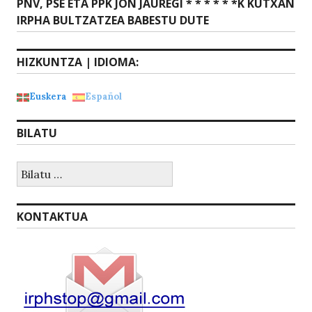
Next
PNV, PSE ETA PPK JON JAUREGI * * * * * *K KUTXAN
post:
IRPHA BULTZATZEA BABESTU DUTE
HIZKUNTZA | IDIOMA:
Euskera
Español
BILATU
Bilatu:
KONTAKTUA