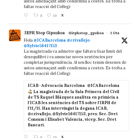
autos amenaçant amb condemna a costes. Es troba a
faltar reacció del Col·legi
8
19
X
IRPH Stop Gipuzkoa
@irphstop_gpzkoa
·
1 Ots
Hola
@ICABarcelona
@crivallejo
@Sylvie56417153
La magistrada va admetre que faltava fixar límit del
desequilibri i va anunciar noves sentències per
completar jurisprudència. Al seu lloc tenim desenes de
autos amenaçant amb condemna a costes. Es troba a
faltar reacció del Col·legi
ICAB · Advocacia Barcelona
@ICABarcelona
La magistrada de la Sala Primera del Civil
de TS Raquel Blázquez analitza en primícia a
l'ICAB les sentències del TS sobre l'IRPH de
l'11/11. Han intervingut la degana ICAB,
@crivallejo, @Sylvie56417153, pres. Sec. Dret
Consum i Elisabet Valencia, vicep. Sec. Dret
Bancari.
8
19
X