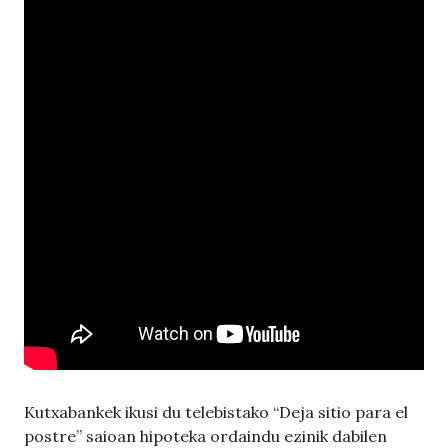
Kutxabankek ikusi du telebistako “Deja sitio para el
postre” saioan hipoteka ordaindu ezinik dabilen