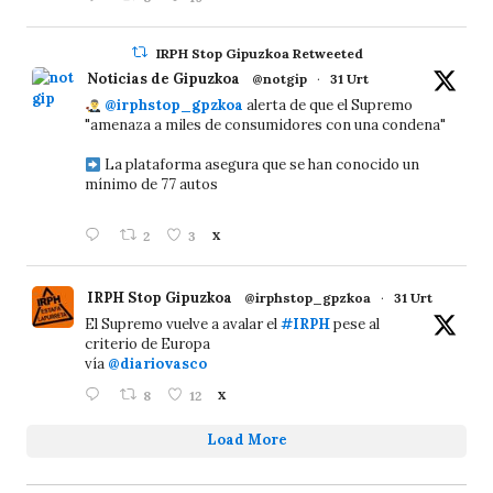
IRPH Stop Gipuzkoa Retweeted
Noticias de Gipuzkoa
@notgip
·
31 Urt
@irphstop_gpzkoa
alerta de que el Supremo
"amenaza a miles de consumidores con una condena"
La plataforma asegura que se han conocido un
mínimo de 77 autos
2
3
X
IRPH Stop Gipuzkoa
@irphstop_gpzkoa
·
31 Urt
El Supremo vuelve a avalar el
#IRPH
pese al
criterio de Europa
vía
@diariovasco
8
12
X
Load More