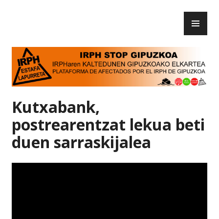
Skip
PR
to
IRPH Stop Gipuzkoa
ME
content
Kutxabank,
postrearentzat lekua beti
duen sarraskijalea