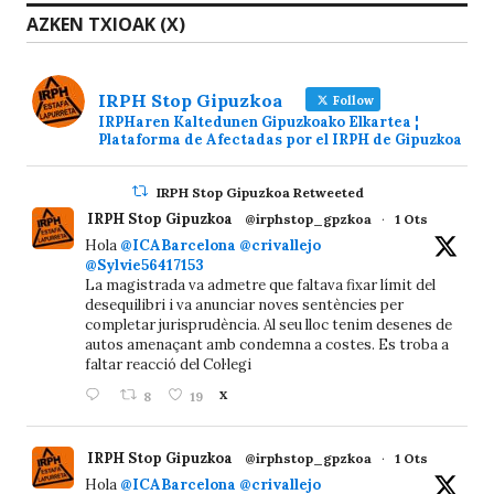
AZKEN TXIOAK (X)
IRPH Stop Gipuzkoa
Follow
IRPHaren Kaltedunen Gipuzkoako Elkartea ¦
Plataforma de Afectadas por el IRPH de Gipuzkoa
IRPH Stop Gipuzkoa Retweeted
IRPH Stop Gipuzkoa
@irphstop_gpzkoa
·
1 Ots
Hola
@ICABarcelona
@crivallejo
@Sylvie56417153
La magistrada va admetre que faltava fixar límit del
desequilibri i va anunciar noves sentències per
completar jurisprudència. Al seu lloc tenim desenes de
autos amenaçant amb condemna a costes. Es troba a
faltar reacció del Col·legi
8
19
X
IRPH Stop Gipuzkoa
@irphstop_gpzkoa
·
1 Ots
Hola
@ICABarcelona
@crivallejo