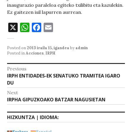
inaugurazio paraleloa egiteko txilibitu eta kazulekin.
Ez gaitezen isil lapurren aurrean.
X
W
F
E
h
a
m
at
c
ai
Posted on
2013 iraila 15, igandea
by
admin
s
e
l
Posted in
Acciones
,
IRPH
A
b
Bidalketetan
Previous
p
o
Previous
IRPH ENTIDADES-EK SENATUKO TRAMITEA IGARO
zehar
p
o
post:
DU
nabigatu
k
Next
Next
IRPHA GIPUZKOAKO BATZAR NAGUSIETAN
post:
HIZKUNTZA | IDIOMA:
Euskera
Español