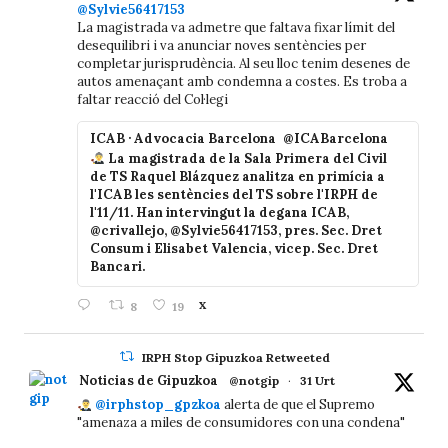
@Sylvie56417153
La magistrada va admetre que faltava fixar límit del
desequilibri i va anunciar noves sentències per
completar jurisprudència. Al seu lloc tenim desenes de
autos amenaçant amb condemna a costes. Es troba a
faltar reacció del Col·legi
ICAB · Advocacia Barcelona
@ICABarcelona
La magistrada de la Sala Primera del Civil
de TS Raquel Blázquez analitza en primícia a
l'ICAB les sentències del TS sobre l'IRPH de
l'11/11. Han intervingut la degana ICAB,
@crivallejo, @Sylvie56417153, pres. Sec. Dret
Consum i Elisabet Valencia, vicep. Sec. Dret
Bancari.
8
19
X
IRPH Stop Gipuzkoa Retweeted
Noticias de Gipuzkoa
@notgip
·
31 Urt
@irphstop_gpzkoa
alerta de que el Supremo
"amenaza a miles de consumidores con una condena"