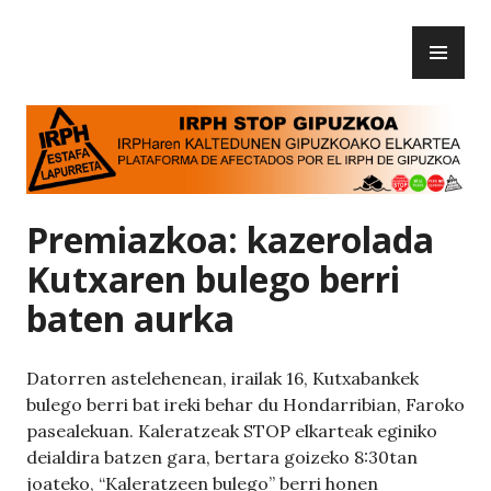
Skip
PR
to
IRPH Stop Gipuzkoa
ME
content
Premiazkoa: kazerolada
Kutxaren bulego berri
baten aurka
Datorren astelehenean, irailak 16, Kutxabankek
bulego berri bat ireki behar du Hondarribian, Faroko
pasealekuan. Kaleratzeak STOP elkarteak eginiko
deialdira batzen gara, bertara goizeko 8:30tan
joateko, “Kaleratzeen bulego” berri honen