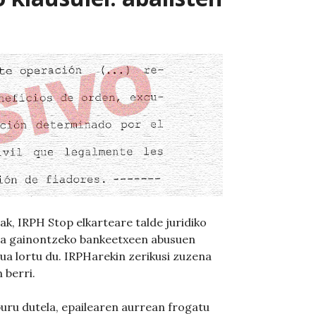
ak, IRPH Stop elkarteare talde juridiko
eta gainontzeko bankeetxeen abusuen
sua lortu du. IRPHarekin zerikusi zuzena
 berri.
buru dutela, epailearen aurrean frogatu