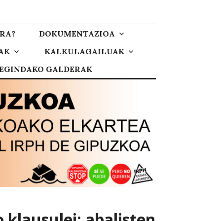
RA?
DOKUMENTAZIOA
AK
KALKULAGAILUAK
 EGINDAKO GALDERAK
 klausulei: abalisten