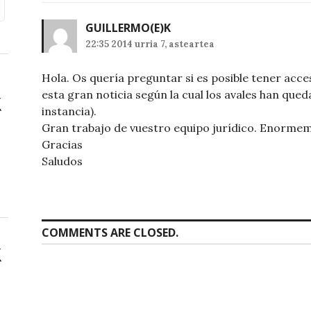
GUILLERMO
(E)K
22:35 2014 urria 7, asteartea
Hola. Os quería preguntar si es posible tener acces
esta gran noticia según la cual los avales han qued
instancia).
Gran trabajo de vuestro equipo jurídico. Enormem
Gracias
Saludos
COMMENTS ARE CLOSED.