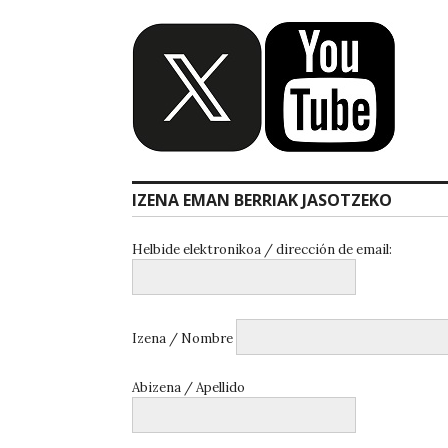
IZENA EMAN BERRIAK JASOTZEKO
Helbide elektronikoa / dirección de email:
Izena / Nombre
Abizena / Apellido