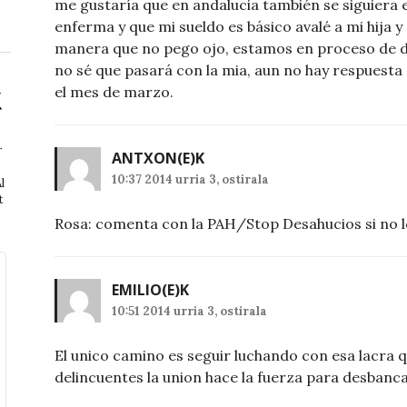
me gustaría que en andalucia también se siguiera e
enferma y que mi sueldo es básico avalé a mi hija y
manera que no pego ojo, estamos en proceso de dac
no sé que pasará con la mia, aun no hay respuesta
el mes de marzo.
r
ANTXON
(E)K
10:37 2014 urria 3, ostirala
l
t
Rosa: comenta con la PAH/Stop Desahucios si no l
EMILIO
(E)K
10:51 2014 urria 3, ostirala
El unico camino es seguir luchando con esa lacra q
delincuentes la union hace la fuerza para desbanc