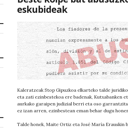
eskubideak
Kaleratzeak Stop Gipuzkoa elkarteko talde juridiko
eta zati ezinbestekoa ere badenak, Kutxabanken 
aurkako garaipen judizial berri eta oso garrantzit
ez izan arren, ezinbestean eman behar dugu honen
Talde honek, Maite Ortiz eta José María Erauskin 