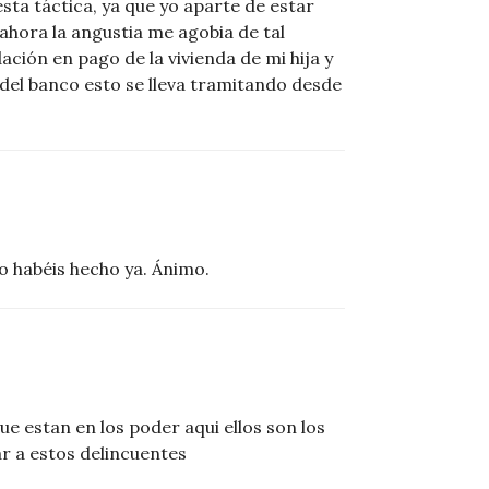
sta táctica, ya que yo aparte de estar
 ahora la angustia me agobia de tal
ión en pago de la vivienda de mi hija y
 del banco esto se lleva tramitando desde
o habéis hecho ya. Ánimo.
ue estan en los poder aqui ellos son los
ar a estos delincuentes