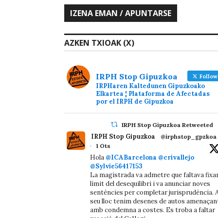
AZKEN TXIOAK (X)
IRPH Stop Gipuzkoa
Follow
IRPHaren Kaltedunen Gipuzkoako
Elkartea ¦ Plataforma de Afectadas
por el IRPH de Gipuzkoa
IRPH Stop Gipuzkoa Retweeted
IRPH Stop Gipuzkoa
@irphstop_gpzkoa
·
1 Ots
Hola
@ICABarcelona
@crivallejo
@Sylvie56417153
La magistrada va admetre que faltava fixa
límit del desequilibri i va anunciar noves
sentències per completar jurisprudència. A
seu lloc tenim desenes de autos amenaçan
amb condemna a costes. Es troba a faltar