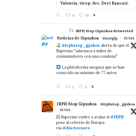
Valencia, vicep. Sec. Dret Bancari.
8
19
X
IRPH Stop Gipuzkoa Retweeted
Noticias de Gipuzkoa
@notgip
·
31 Urt
@irphstop_gpzkoa
alerta de que el
Supremo "amenaza a miles de
consumidores con una condena"
La plataforma asegura que se han
conocido un mínimo de 77 autos
2
3
X
IRPH Stop Gipuzkoa
@irphstop_gpzkoa
·
31 Urt
El Supremo vuelve a avalar el
#IRPH
pese al criterio de Europa
vía
@diariovasco