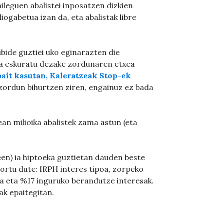
ileguen abalistei inposatzen dizkien
iogabetua izan da, eta abalistak libre
ubide guztiei uko eginarazten die
za eskuratu dezake zordunaren etxea
bait kasutan, Kaleratzeak Stop-ek
zordun bihurtzen ziren, engainuz ez bada
an milioika abalistek zama astun (eta
en) ia hiptoeka guztietan dauden beste
lortu dute: IRPH interes tipoa, zorpeko
a eta %17 inguruko berandutze interesak.
ak epaitegitan.