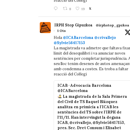
reacció del Col·legi
8
19
X
IRPH Stop Gipuzkoa
@irphstop_gpzkoa
·
1 Ots
Hola
@ICABarcelona
@crivallejo
@Sylvie56417153
La magistrada va admetre que faltava fixa
límit del desequilibri i va anunciar noves
sentències per completar jurisprudència. A
seu lloc tenim desenes de autos amenaçan
amb condemna a costes. Es troba a faltar
reacció del Col·legi
ICAB · Advocacia Barcelona
@ICABarcelona
La magistrada de la Sala Primera
del Civil de TS Raquel Blázquez
analitza en primícia a l'ICAB les
sentències del TS sobre l'IRPH de
l'11/11. Han intervingut la degana
ICAB, @crivallejo, @Sylvie56417153,
pres. Sec. Dret Consum i Elisabet