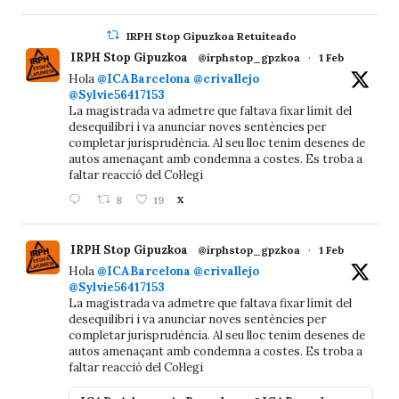
IRPH Stop Gipuzkoa Retuiteado
IRPH Stop Gipuzkoa
@irphstop_gpzkoa
·
1 Feb
Hola
@ICABarcelona
@crivallejo
@Sylvie56417153
La magistrada va admetre que faltava fixar límit del
desequilibri i va anunciar noves sentències per
completar jurisprudència. Al seu lloc tenim desenes de
autos amenaçant amb condemna a costes. Es troba a
faltar reacció del Col·legi
8
19
X
IRPH Stop Gipuzkoa
@irphstop_gpzkoa
·
1 Feb
Hola
@ICABarcelona
@crivallejo
@Sylvie56417153
La magistrada va admetre que faltava fixar límit del
desequilibri i va anunciar noves sentències per
completar jurisprudència. Al seu lloc tenim desenes de
autos amenaçant amb condemna a costes. Es troba a
faltar reacció del Col·legi