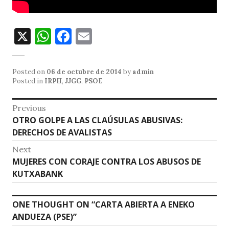
X
W
F
E
h
a
m
at
c
ai
Posted on
06 de octubre de 2014
by
admin
s
e
l
Posted in
IRPH
,
JJGG
,
PSOE
A
b
Navegación
Previous
p
o
Previous
OTRO GOLPE A LAS CLAÚSULAS ABUSIVAS:
de
p
o
post:
DERECHOS DE AVALISTAS
entradas
k
Next
Next
MUJERES CON CORAJE CONTRA LOS ABUSOS DE
post:
KUTXABANK
ONE THOUGHT ON “
CARTA ABIERTA A ENEKO
ANDUEZA (PSE)
”