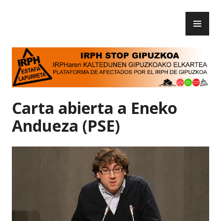
Skip
PR
to
IRPH Stop Gipuzkoa
ME
content
Carta abierta a Eneko
Andueza (PSE)