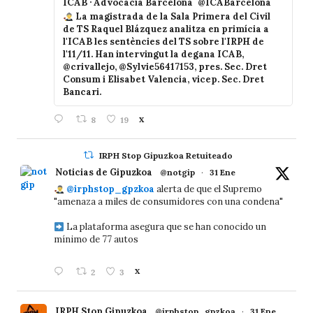
ICAB · Advocacia Barcelona
@ICABarcelona
La magistrada de la Sala Primera del Civil
de TS Raquel Blázquez analitza en primícia a
l'ICAB les sentències del TS sobre l'IRPH de
l'11/11. Han intervingut la degana ICAB,
@crivallejo, @Sylvie56417153, pres. Sec. Dret
Consum i Elisabet Valencia, vicep. Sec. Dret
Bancari.
8
19
X
IRPH Stop Gipuzkoa Retuiteado
Noticias de Gipuzkoa
@notgip
·
31 Ene
@irphstop_gpzkoa
alerta de que el Supremo
"amenaza a miles de consumidores con una condena"
La plataforma asegura que se han conocido un
mínimo de 77 autos
2
3
X
IRPH Stop Gipuzkoa
@irphstop_gpzkoa
·
31 Ene