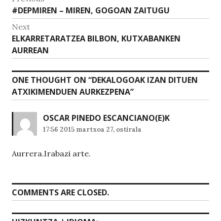
p
o
Previous
#DEPMIREN – MIREN, GOGOAN ZAITUGU
zehar
p
o
post:
Next
nabigatu
k
Next
ELKARRETARATZEA BILBON, KUTXABANKEN
post:
AURREAN
ONE THOUGHT ON “
DEKALOGOAK IZAN DITUEN
ATXIKIMENDUEN AURKEZPENA
”
OSCAR PINEDO ESCANCIANO
(E)K
17:56 2015 martxoa 27, ostirala
Aurrera.Irabazi arte.
COMMENTS ARE CLOSED.