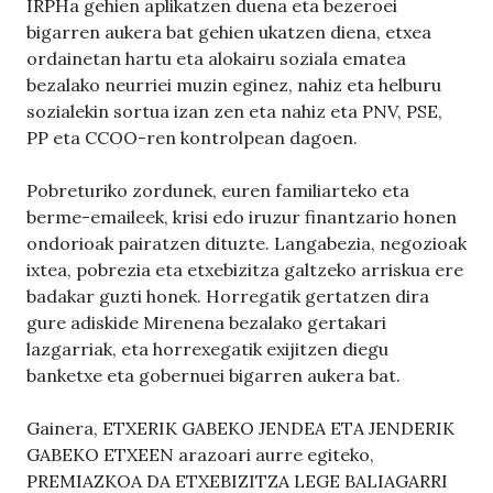
IRPHa gehien aplikatzen duena eta bezeroei
bigarren aukera bat gehien ukatzen diena, etxea
ordainetan hartu eta alokairu soziala ematea
bezalako neurriei muzin eginez, nahiz eta helburu
sozialekin sortua izan zen eta nahiz eta PNV, PSE,
PP eta CCOO-ren kontrolpean dagoen.
Pobreturiko zordunek, euren familiarteko eta
berme-emaileek, krisi edo iruzur finantzario honen
ondorioak pairatzen dituzte. Langabezia, negozioak
ixtea, pobrezia eta etxebizitza galtzeko arriskua ere
badakar guzti honek. Horregatik gertatzen dira
gure adiskide Mirenena bezalako gertakari
lazgarriak, eta horrexegatik exijitzen diegu
banketxe eta gobernuei bigarren aukera bat.
Gainera, ETXERIK GABEKO JENDEA ETA JENDERIK
GABEKO ETXEEN arazoari aurre egiteko,
PREMIAZKOA DA ETXEBIZITZA LEGE BALIAGARRI