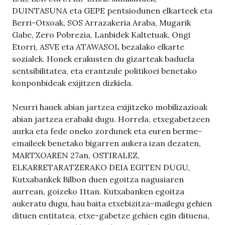
DUINTASUNA eta GEPE pentsiodunen elkarteek eta
Berri-Otxoak, SOS Arrazakeria Araba, Mugarik
Gabe, Zero Pobrezia, Lanbidek Kaltetuak, Ongi
Etorri, ASVE eta ATAWASOL bezalako elkarte
sozialek. Honek erakusten du gizarteak baduela
sentsibilitatea, eta erantzule politikoei benetako
konponbideak exijitzen dizkiela.
Neurri hauek abian jartzea exijitzeko mobilizazioak
abian jartzea erabaki dugu. Horrela, etxegabetzeen
aurka eta fede oneko zordunek eta euren berme-
emaileek benetako bigarren aukera izan dezaten,
MARTXOAREN 27an, OSTIRALEZ,
ELKARRETARATZERAKO DEIA EGITEN DUGU,
Kutxabankek Bilbon duen egoitza nagusiaren
aurrean, goizeko 11tan. Kutxabanken egoitza
aukeratu dugu, hau baita etxebizitza-mailegu gehien
dituen entitatea, etxe-gabetze gehien egin dituena,