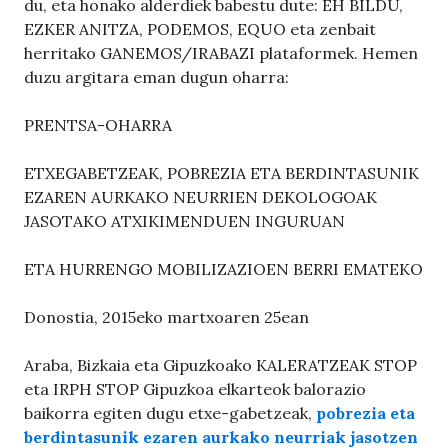
du, eta honako alderdiek babestu dute: EH BILDU,
EZKER ANITZA, PODEMOS, EQUO eta zenbait
herritako GANEMOS/IRABAZI plataformek. Hemen
duzu argitara eman dugun oharra:
PRENTSA-OHARRA
ETXEGABETZEAK, POBREZIA ETA BERDINTASUNIK
EZAREN AURKAKO NEURRIEN DEKOLOGOAK
JASOTAKO ATXIKIMENDUEN INGURUAN
ETA HURRENGO MOBILIZAZIOEN BERRI EMATEKO
Donostia, 2015eko martxoaren 25ean
Araba, Bizkaia eta Gipuzkoako KALERATZEAK STOP
eta IRPH STOP Gipuzkoa elkarteok balorazio
baikorra egiten dugu etxe-gabetzeak,
pobrezia eta
berdintasunik ezaren aurkako neurriak jasotzen