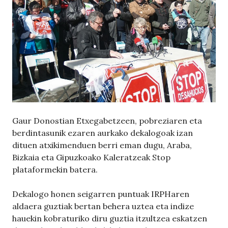
Gaur Donostian Etxegabetzeen, pobreziaren eta
berdintasunik ezaren aurkako dekalogoak izan
dituen atxikimenduen berri eman dugu, Araba,
Bizkaia eta Gipuzkoako Kaleratzeak Stop
plataformekin batera.
Dekalogo honen seigarren puntuak IRPHaren
aldaera guztiak bertan behera uztea eta indize
hauekin kobraturiko diru guztia itzultzea eskatzen