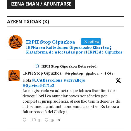
AZKEN TXIOAK (X)
IRPH Stop Gipuzkoa
Follow
IRPHaren Kaltedunen Gipuzkoako Elkartea ¦
Plataforma de Afectadas por el IRPH de Gipuzkoa
IRPH Stop Gipuzkoa Retweeted
IRPH Stop Gipuzkoa
@irphstop_gpzkoa
·
1 Ots
Hola
@ICABarcelona
@crivallejo
@Sylvie56417153
La magistrada va admetre que faltava fixar límit del
desequilibri i va anunciar noves sentències per
completar jurisprudència. Al seu lloc tenim desenes de
autos amenaçant amb condemna a costes. Es troba a
faltar reacció del Col·legi
8
19
X