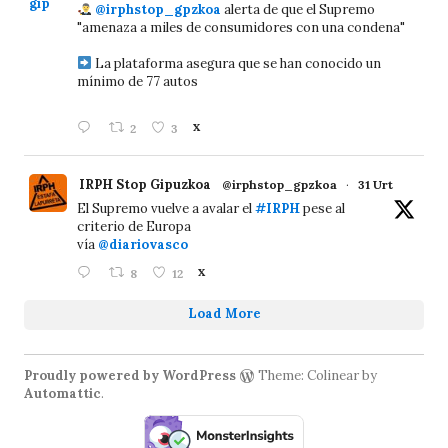
@irphstop_gpzkoa
alerta de que el Supremo
"amenaza a miles de consumidores con una condena"
La plataforma asegura que se han conocido un
mínimo de 77 autos
2
3
X
IRPH Stop Gipuzkoa
@irphstop_gpzkoa
·
31 Urt
El Supremo vuelve a avalar el
#IRPH
pese al
criterio de Europa
vía
@diariovasco
8
12
X
Load More
Proudly powered by WordPress
Theme: Colinear by
Automattic
.