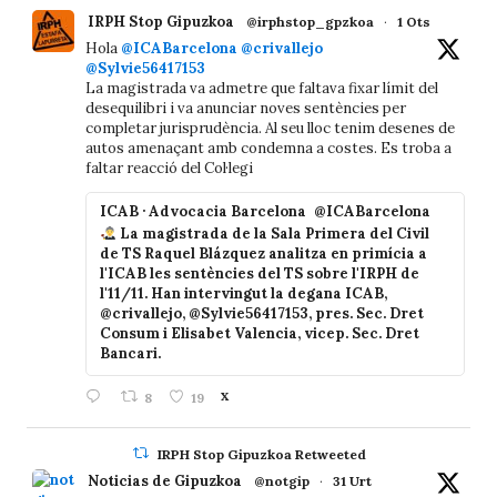
IRPH Stop Gipuzkoa
@irphstop_gpzkoa
·
1 Ots
Hola
@ICABarcelona
@crivallejo
@Sylvie56417153
La magistrada va admetre que faltava fixar límit del
desequilibri i va anunciar noves sentències per
completar jurisprudència. Al seu lloc tenim desenes de
autos amenaçant amb condemna a costes. Es troba a
faltar reacció del Col·legi
ICAB · Advocacia Barcelona
@ICABarcelona
La magistrada de la Sala Primera del Civil
de TS Raquel Blázquez analitza en primícia a
l'ICAB les sentències del TS sobre l'IRPH de
l'11/11. Han intervingut la degana ICAB,
@crivallejo, @Sylvie56417153, pres. Sec. Dret
Consum i Elisabet Valencia, vicep. Sec. Dret
Bancari.
8
19
X
IRPH Stop Gipuzkoa Retweeted
Noticias de Gipuzkoa
@notgip
·
31 Urt