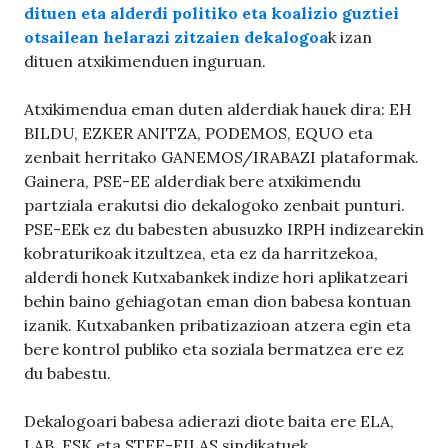
dituen eta alderdi politiko eta koalizio guztiei
otsailean helarazi zitzaien dekalogoa
k izan
dituen atxikimenduen inguruan.
Atxikimendua eman duten alderdiak hauek dira: EH
BILDU, EZKER ANITZA, PODEMOS, EQUO eta
zenbait herritako GANEMOS/IRABAZI plataformak.
Gainera, PSE-EE alderdiak bere atxikimendu
partziala erakutsi dio dekalogoko zenbait punturi.
PSE-EEk ez du babesten abusuzko IRPH indizearekin
kobraturikoak itzultzea, eta ez da harritzekoa,
alderdi honek Kutxabankek indize hori aplikatzeari
behin baino gehiagotan eman dion babesa kontuan
izanik. Kutxabanken pribatizazioan atzera egin eta
bere kontrol publiko eta soziala bermatzea ere ez
du babestu.
Dekalogoari babesa adierazi diote baita ere ELA,
LAB, ESK eta STEE-EILAS sindikatuek,