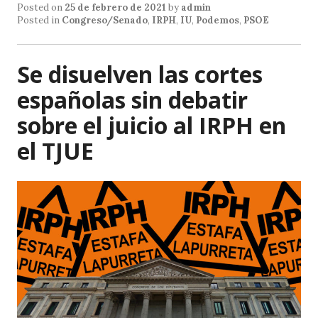
at
c
ai
Posted on
25 de febrero de 2021
by
admin
s
e
l
Posted in
Congreso/Senado
,
IRPH
,
IU
,
Podemos
,
PSOE
A
b
p
o
Se disuelven las cortes
p
o
españolas sin debatir
k
sobre el juicio al IRPH en
el TJUE