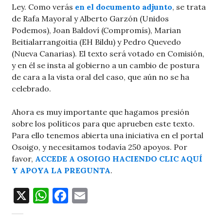
Ley. Como verás
en el documento adjunto
, se trata
de Rafa Mayoral y Alberto Garzón (Unidos
Podemos), Joan Baldoví (Compromís), Marian
Beitialarrangoitia (EH Bildu) y Pedro Quevedo
(Nueva Canarias). El texto será votado en Comisión,
y en él se insta al gobierno a un cambio de postura
de cara a la vista oral del caso, que aún no se ha
celebrado.
Ahora es muy importante que hagamos presión
sobre los políticos para que aprueben este texto.
Para ello tenemos abierta una iniciativa en el portal
Osoigo, y necesitamos todavía 250 apoyos. Por
favor,
ACCEDE A OSOIGO HACIENDO CLIC AQUÍ
Y APOYA LA PREGUNTA
.
X
W
F
E
h
a
m