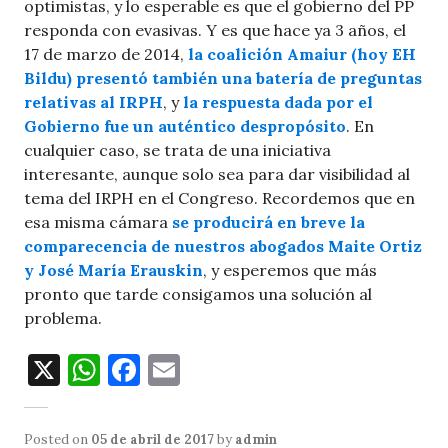
optimistas, y lo esperable es que el gobierno del PP
responda con evasivas. Y es que hace ya 3 años, el
17 de marzo de 2014,
la coalición Amaiur (hoy EH
Bildu) presentó también una batería de preguntas
relativas al IRPH
, y
la respuesta dada por el
Gobierno fue un auténtico despropósito
. En
cualquier caso, se trata de una iniciativa
interesante, aunque solo sea para dar visibilidad al
tema del IRPH en el Congreso. Recordemos que en
esa misma cámara
se producirá en breve la
comparecencia de nuestros abogados Maite Ortiz
y José María Erauskin
, y esperemos que más
pronto que tarde consigamos una solución al
problema.
X
W
F
E
h
a
m
at
c
ai
Posted on
05 de abril de 2017
by
admin