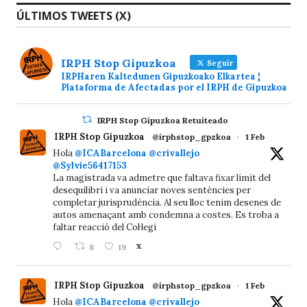
ÚLTIMOS TWEETS (X)
IRPH Stop Gipuzkoa
Seguir
IRPHaren Kaltedunen Gipuzkoako Elkartea ¦
Plataforma de Afectadas por el IRPH de Gipuzkoa
IRPH Stop Gipuzkoa Retuiteado
IRPH Stop Gipuzkoa
@irphstop_gpzkoa
·
1 Feb
Hola
@ICABarcelona
@crivallejo
@Sylvie56417153
La magistrada va admetre que faltava fixar límit del
desequilibri i va anunciar noves sentències per
completar jurisprudència. Al seu lloc tenim desenes de
autos amenaçant amb condemna a costes. Es troba a
faltar reacció del Col·legi
8
19
X
IRPH Stop Gipuzkoa
@irphstop_gpzkoa
·
1 Feb
Hola
@ICABarcelona
@crivallejo