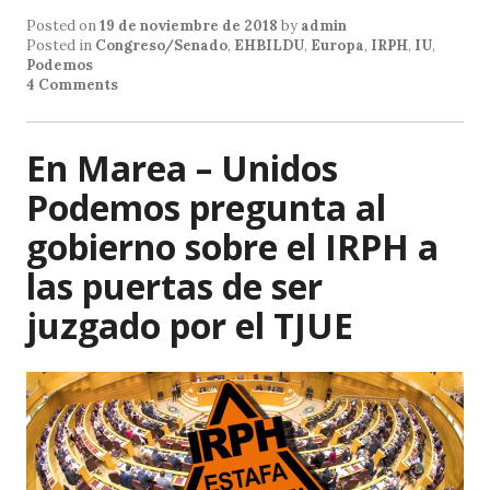
at
c
ai
Posted on
19 de noviembre de 2018
by
admin
s
e
l
Posted in
Congreso/Senado
,
EHBILDU
,
Europa
,
IRPH
,
IU
,
Podemos
A
b
4 Comments
p
o
p
o
En Marea – Unidos
k
Podemos pregunta al
gobierno sobre el IRPH a
las puertas de ser
juzgado por el TJUE