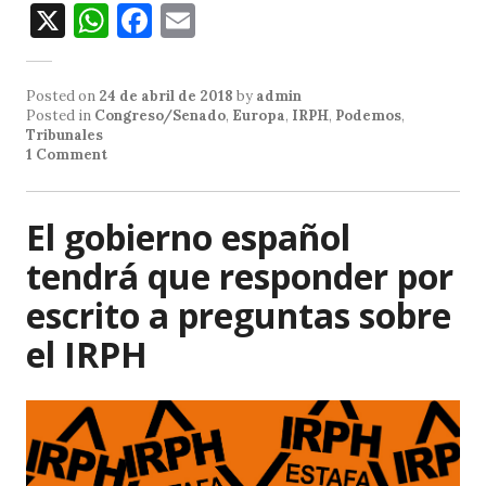
X
W
F
E
h
a
m
at
c
ai
Posted on
24 de abril de 2018
by
admin
s
e
l
Posted in
Congreso/Senado
,
Europa
,
IRPH
,
Podemos
,
Tribunales
A
b
1 Comment
p
o
p
o
El gobierno español
k
tendrá que responder por
escrito a preguntas sobre
el IRPH