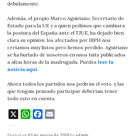
debidamente.
Además, el propio Marco Aguiriano, Secretario de
Estado para la UE y a quien pedimos que cambiara
la postura del España ante el TJUE, ha dejado bien
clara su opinión: los afectados por IRPH nos
creíamos muy listos pero hemos perdido. Aguiriano
se ha burlado de nosotros en unos tuits publicados
a altas horas de la madrugada. Puedes
leer la
noticia aquí
.
Ahora todos los partidos nos pedirán el voto, y las
que tengáis pensado participar deberíais tener
todo esto en cuenta.
X
W
F
E
h
a
m
at
c
ai
Posted on
03 de marzo de 2019
by
admin