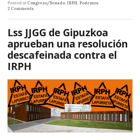
s
e
l
Posted in
Congreso/Senado
,
IRPH
,
Podemos
2 Comments
A
b
p
o
Lss JJGG de Gipuzkoa
p
o
aprueban una resolución
k
descafeinada contra el
IRPH