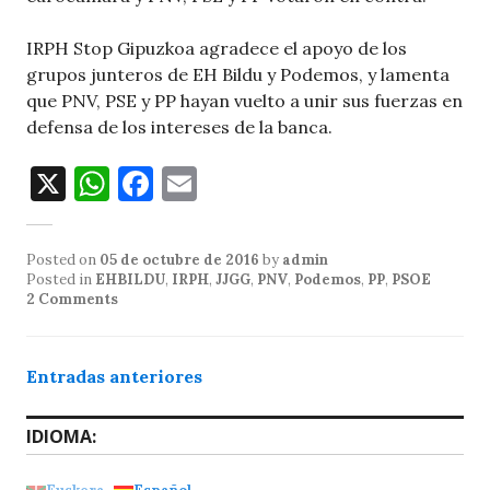
IRPH Stop Gipuzkoa agradece el apoyo de los
grupos junteros de EH Bildu y Podemos, y lamenta
que PNV, PSE y PP hayan vuelto a unir sus fuerzas en
defensa de los intereses de la banca.
X
W
F
E
h
a
m
at
c
ai
Posted on
05 de octubre de 2016
by
admin
s
e
l
Posted in
EHBILDU
,
IRPH
,
JJGG
,
PNV
,
Podemos
,
PP
,
PSOE
2 Comments
A
b
p
o
Navegación
Entradas anteriores
p
o
de
k
IDIOMA:
entradas