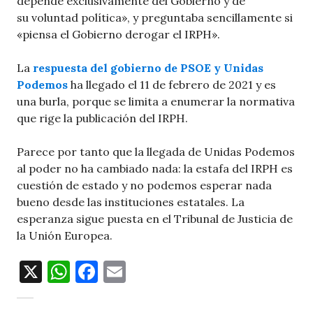
depende exclusivamente del Gobierno y de
su voluntad política», y preguntaba sencillamente si
«piensa el Gobierno derogar el IRPH».
La
respuesta del gobierno de PSOE y Unidas
Podemos
ha llegado el 11 de febrero de 2021 y es
una burla, porque se limita a enumerar la normativa
que rige la publicación del IRPH.
Parece por tanto que la llegada de Unidas Podemos
al poder no ha cambiado nada: la estafa del IRPH es
cuestión de estado y no podemos esperar nada
bueno desde las instituciones estatales. La
esperanza sigue puesta en el Tribunal de Justicia de
la Unión Europea.
X
W
F
E
h
a
m