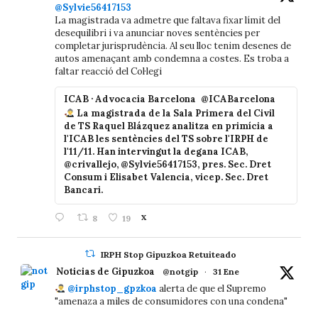
@Sylvie56417153
La magistrada va admetre que faltava fixar límit del
desequilibri i va anunciar noves sentències per
completar jurisprudència. Al seu lloc tenim desenes de
autos amenaçant amb condemna a costes. Es troba a
faltar reacció del Col·legi
ICAB · Advocacia Barcelona
@ICABarcelona
La magistrada de la Sala Primera del Civil
de TS Raquel Blázquez analitza en primícia a
l'ICAB les sentències del TS sobre l'IRPH de
l'11/11. Han intervingut la degana ICAB,
@crivallejo, @Sylvie56417153, pres. Sec. Dret
Consum i Elisabet Valencia, vicep. Sec. Dret
Bancari.
8
19
X
IRPH Stop Gipuzkoa Retuiteado
Noticias de Gipuzkoa
@notgip
·
31 Ene
@irphstop_gpzkoa
alerta de que el Supremo
"amenaza a miles de consumidores con una condena"