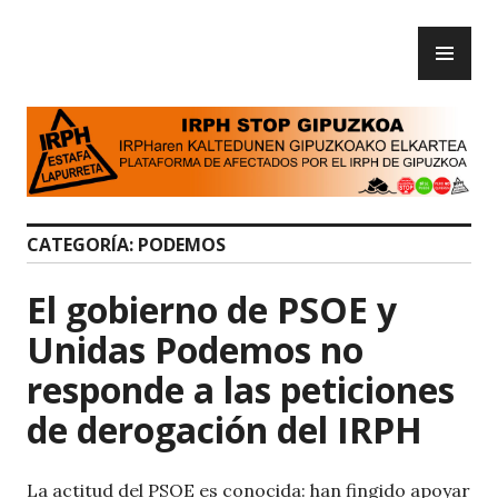
Skip
PR
to
IRPH Stop Gipuzkoa
ME
content
CATEGORÍA:
PODEMOS
El gobierno de PSOE y
Unidas Podemos no
responde a las peticiones
de derogación del IRPH
La actitud del PSOE es conocida: han fingido apoyar