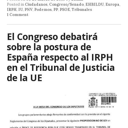
s
e
l
Posted in
Ciudadanos
,
Congreso/Senado
,
EHBILDU
,
Europa
,
IRPH
,
IU
,
PNV
,
Podemos
,
PP
,
PSOE
,
Tribunales
A
b
1 Comment
p
o
p
o
El Congreso debatirá
k
sobre la postura de
España respecto al IRPH
en el Tribunal de Justicia
de la UE