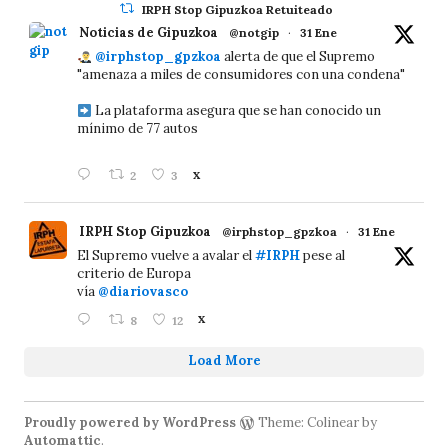
IRPH Stop Gipuzkoa Retuiteado
Noticias de Gipuzkoa
@notgip
·
31 Ene
@irphstop_gpzkoa
alerta de que el Supremo
"amenaza a miles de consumidores con una condena"
La plataforma asegura que se han conocido un
mínimo de 77 autos
2
3
X
IRPH Stop Gipuzkoa
@irphstop_gpzkoa
·
31 Ene
El Supremo vuelve a avalar el
#IRPH
pese al
criterio de Europa
vía
@diariovasco
8
12
X
Load More
Proudly powered by WordPress
Theme: Colinear by
Automattic
.