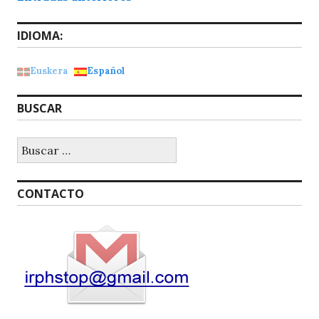
p
o
de
IDIOMA:
k
entradas
Euskera
Español
BUSCAR
Buscar:
CONTACTO