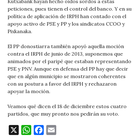
Kutxabank hayan hecho oídos sordos a estas
peticiones, pues tienen el control del banco. Y en su
política de aplicación de IRPH han contado con el
apoyo activo de PSE y PP y los sindicatos CCOO y
Pixkanaka.
El PP donostiarra también apoyó aquella moción
contra el IRPH de junio de 2013, suponemos que
animados por el paripé que estaban representando
PSE y PNV. Aunque en defensa del PP hay que decir
que en algún municipio se mostraron coherentes
con su postura a favor del IRPH y rechazaron
apoyar la moción.
Veamos qué dicen el 18 de diciembre estos cuatro
partidos, que muy pronto nos pedirán su voto.
X
W
F
E
h
a
m