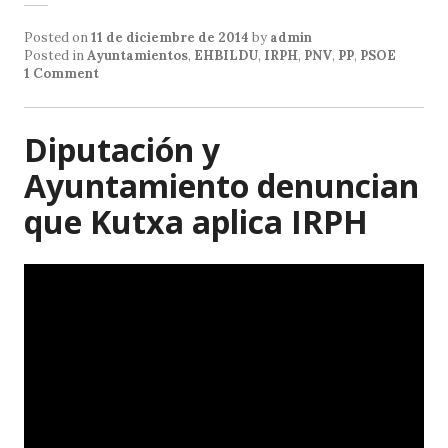
at
c
ai
Posted on
11 de diciembre de 2014
by
admin
s
e
l
Posted in
Ayuntamientos
,
EHBILDU
,
IRPH
,
PNV
,
PP
,
PSOE
1 Comment
A
b
p
o
Diputación y
p
o
Ayuntamiento denuncian
k
que Kutxa aplica IRPH