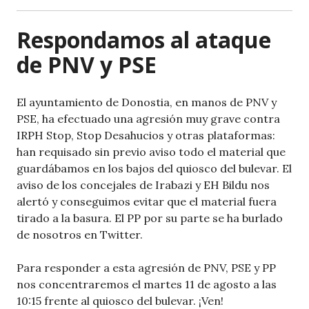
A
b
p
o
Respondamos al ataque
p
o
de PNV y PSE
k
El ayuntamiento de Donostia, en manos de PNV y
PSE, ha efectuado una agresión muy grave contra
IRPH Stop, Stop Desahucios y otras plataformas:
han requisado sin previo aviso todo el material que
guardábamos en los bajos del quiosco del bulevar. El
aviso de los concejales de Irabazi y EH Bildu nos
alertó y conseguimos evitar que el material fuera
tirado a la basura. El PP por su parte se ha burlado
de nosotros en Twitter.
Para responder a esta agresión de PNV, PSE y PP
nos concentraremos el martes 11 de agosto a las
10:15 frente al quiosco del bulevar. ¡Ven!