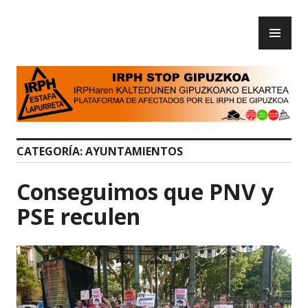
Skip
PR
to
IRPH Stop Gipuzkoa
ME
content
CATEGORÍA:
AYUNTAMIENTOS
Conseguimos que PNV y
PSE reculen