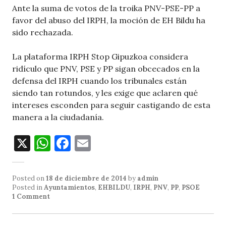
Ante la suma de votos de la troika PNV-PSE-PP a
favor del abuso del IRPH, la moción de EH Bildu ha
sido rechazada.
La plataforma IRPH Stop Gipuzkoa considera
ridículo que PNV, PSE y PP sigan obcecados en la
defensa del IRPH cuando los tribunales están
siendo tan rotundos, y les exige que aclaren qué
intereses esconden para seguir castigando de esta
manera a la ciudadanía.
X
W
F
E
h
a
m
at
c
ai
Posted on
18 de diciembre de 2014
by
admin
s
e
l
Posted in
Ayuntamientos
,
EHBILDU
,
IRPH
,
PNV
,
PP
,
PSOE
1 Comment
A
b
p
o