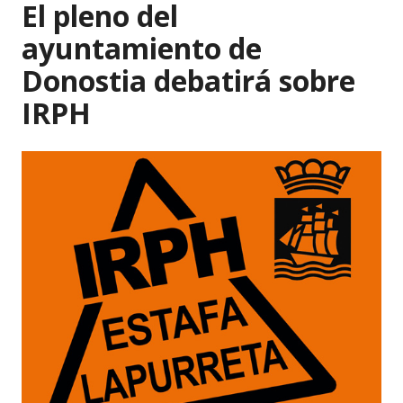
El pleno del
p
o
ayuntamiento de
k
Donostia debatirá sobre
IRPH