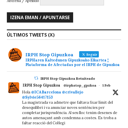
Abizena / Apellido
ÚLTIMOS TWEETS (X)
IRPH Stop Gipuzkoa
Seguir
IRPHaren Kaltedunen Gipuzkoako Elkartea ¦
Plataforma de Afectadas por el IRPH de Gipuzkoa
IRPH Stop Gipuzkoa Retuiteado
IRPH Stop Gipuzkoa
@irphstop_gpzkoa
·
1 Feb
Hola
@ICABarcelona
@crivallejo
@Sylvie56417153
La magistrada va admetre que faltava fixar límit del
desequilibri i va anunciar noves sentències per
completar jurisprudència. Al seu lloc tenim desenes de
autos amenaçant amb condemna a costes. Es troba a
faltar reacció del Col·legi