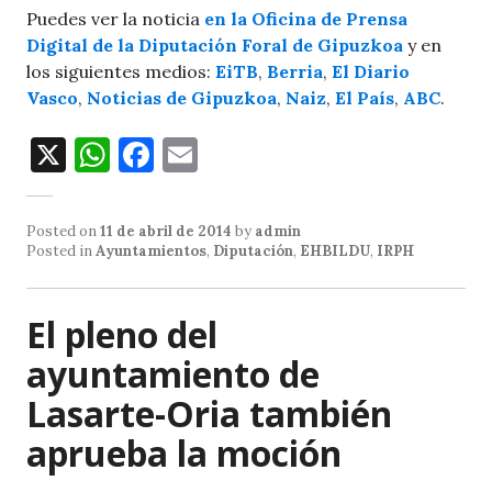
Puedes ver la noticia
en la Oficina de Prensa
Digital de la Diputación Foral de Gipuzkoa
y en
los siguientes medios:
EiTB
,
Berria
,
El Diario
Vasco
,
Noticias de Gipuzkoa
,
Naiz
,
El País
,
ABC
.
X
W
F
E
h
a
m
at
c
ai
Posted on
11 de abril de 2014
by
admin
s
e
l
Posted in
Ayuntamientos
,
Diputación
,
EHBILDU
,
IRPH
A
b
p
o
El pleno del
p
o
ayuntamiento de
k
Lasarte-Oria también
aprueba la moción