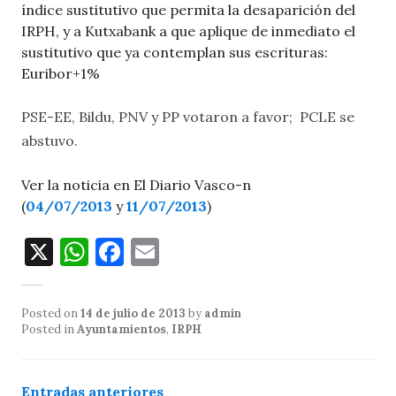
índice sustitutivo que permita la desaparición del
IRPH, y a Kutxabank a que aplique de inmediato el
sustitutivo que ya contemplan sus escrituras:
Euribor+1%
PSE-EE, Bildu, PNV y PP votaron a favor; PCLE se
abstuvo.
Ver la noticia en El Diario Vasco-n
(
04/07/2013
y
11/07/2013
)
X
W
F
E
h
a
m
at
c
ai
Posted on
14 de julio de 2013
by
admin
s
e
l
Posted in
Ayuntamientos
,
IRPH
A
b
p
o
Navegación
Entradas anteriores