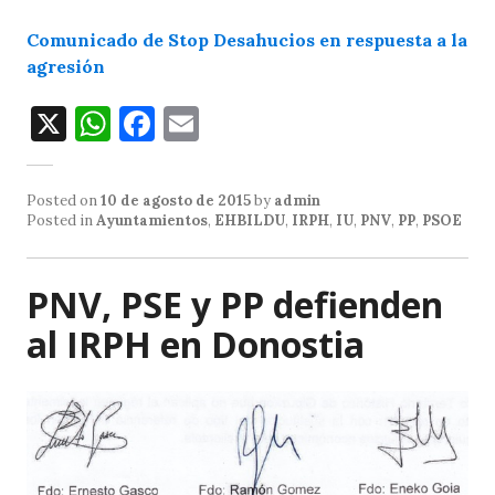
Comunicado de Stop Desahucios en respuesta a la
agresión
X
W
F
E
h
a
m
at
c
ai
Posted on
10 de agosto de 2015
by
admin
s
e
l
Posted in
Ayuntamientos
,
EHBILDU
,
IRPH
,
IU
,
PNV
,
PP
,
PSOE
A
b
p
o
PNV, PSE y PP defienden
p
o
al IRPH en Donostia
k