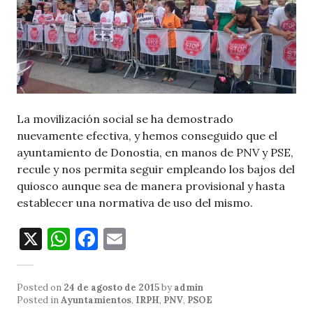
La movilización social se ha demostrado
nuevamente efectiva, y hemos conseguido que el
ayuntamiento de Donostia, en manos de PNV y PSE,
recule y nos permita seguir empleando los bajos del
quiosco aunque sea de manera provisional y hasta
establecer una normativa de uso del mismo.
X
W
F
E
h
a
m
at
c
ai
Posted on
24 de agosto de 2015
by
admin
s
e
l
Posted in
Ayuntamientos
,
IRPH
,
PNV
,
PSOE