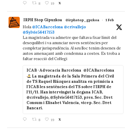
8
19
X
IRPH Stop Gipuzkoa
@irphstop_gpzkoa
·
1 Feb
Hola
@ICABarcelona
@crivallejo
@Sylvie56417153
La magistrada va admetre que faltava fixar límit del
desequilibri i va anunciar noves sentències per
completar jurisprudència. Al seu lloc tenim desenes de
autos amenaçant amb condemna a costes. Es troba a
faltar reacció del Col·legi
ICAB · Advocacia Barcelona
@ICABarcelona
La magistrada de la Sala Primera del Civil
de TS Raquel Blázquez analitza en primícia a
l'ICAB les sentències del TS sobre l'IRPH de
l'11/11. Han intervingut la degana ICAB,
@crivallejo, @Sylvie56417153, pres. Sec. Dret
Consum i Elisabet Valencia, vicep. Sec. Dret
Bancari.
8
19
X