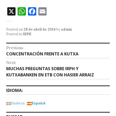
X
W
F
E
h
a
m
at
c
ai
Posted on
28 de abril de 2014
by
admin
s
e
l
Posted in
IRPH
A
b
Navegación
Previous
p
o
Previous
CONCENTRACIÓN FRENTE A KUTXA
de
p
o
post:
Next
entradas
k
Next
MUCHAS PREGUNTAS SOBRE IRPH Y
post:
KUTXABANKEN EN ETB CON HASIER ARRAIZ
IDIOMA:
Euskera
Español