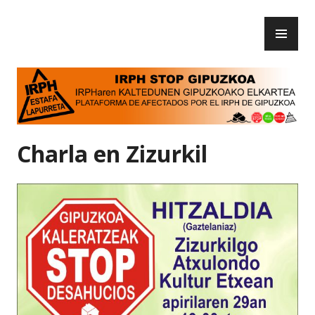
Skip
PR
to
IRPH Stop Gipuzkoa
ME
content
Charla en Zizurkil