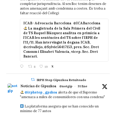
completar jurisprudència. Al seu lloc tenim desenes de
autos amenaçant amb condemna a costes. Es troba a
faltar reacció del Col·legi
ICAB · Advocacia Barcelona
@ICABarcelona
La magistrada de la Sala Primera del Civil
de TS Raquel Blázquez analitza en primícia a
l'ICAB les sentències del TS sobre l'IRPH de
l'11/11. Han intervingut la degana ICAB,
@crivallejo, @Sylvie56417153, pres. Sec. Dret
Consum i Elisabet Valencia, vicep. Sec. Dret
Bancari.
8
19
X
IRPH Stop Gipuzkoa Retuiteado
Noticias de Gipuzkoa
@notgip
·
31 Ene
@irphstop_gpzkoa
alerta de que el Supremo
"amenaza a miles de consumidores con una condena"
La plataforma asegura que se han conocido un
mínimo de 77 autos