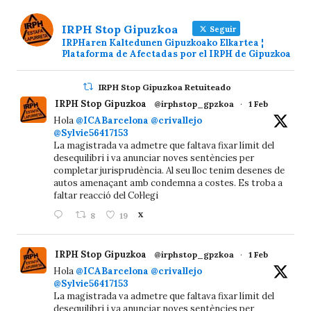
IRPH Stop Gipuzkoa
Seguir
IRPHaren Kaltedunen Gipuzkoako Elkartea ¦
Plataforma de Afectadas por el IRPH de Gipuzkoa
IRPH Stop Gipuzkoa Retuiteado
IRPH Stop Gipuzkoa
@irphstop_gpzkoa
·
1 Feb
Hola
@ICABarcelona
@crivallejo
@Sylvie56417153
La magistrada va admetre que faltava fixar límit del
desequilibri i va anunciar noves sentències per
completar jurisprudència. Al seu lloc tenim desenes de
autos amenaçant amb condemna a costes. Es troba a
faltar reacció del Col·legi
8
19
X
IRPH Stop Gipuzkoa
@irphstop_gpzkoa
·
1 Feb
Hola
@ICABarcelona
@crivallejo
@Sylvie56417153
La magistrada va admetre que faltava fixar límit del
desequilibri i va anunciar noves sentències per