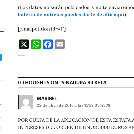
(Los datos no serán publicados, y no te enviarem
boletín de noticias puedes darte de alta aquí
)
[emailpetition id=»1″]
X
W
F
E
h
a
m
at
c
ai
s
e
l
A
b
0 THOUGHTS ON “
SINADURA BILKETA
”
p
o
MARIBEL
p
o
22 de abril de 2015 a las 15:58 03%338.
k
r
POR CULPA DE LA APLICACION DE ESTA ESTAF
INTERESES DEL ORDEN DE UNOS 3000 EUROS A
l