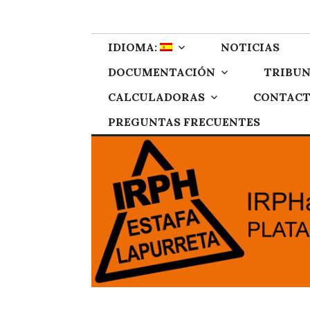
Skip
IRPH Stop Gipu
Plataforma de afectados por el IRPH de Gipuzkoa
to
content
IDIOMA:
NOTICIAS
DOCUMENTACIÓN
TRIBUN
CALCULADORAS
CONTAC
PREGUNTAS FRECUENTES