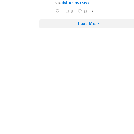
vía
@diariovasco
8
12
X
Load More