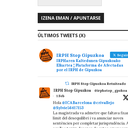
ÚLTIMOS TWEETS (X)
IRPH Stop Gipuzkoa
Seguir
IRPHaren Kaltedunen Gipuzkoako
Elkartea ¦ Plataforma de Afectadas
por el IRPH de Gipuzkoa
IRPH Stop Gipuzkoa Retuiteado
IRPH Stop Gipuzkoa
@irphstop_gpzkoa
·
1 Feb
Hola
@ICABarcelona
@crivallejo
@Sylvie56417153
La magistrada va admetre que faltava fixa
límit del desequilibri i va anunciar noves
sentències per completar jurisprudència. A