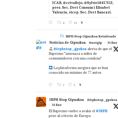
ICAB, @crivallejo, @Sylvie56417153,
pres. Sec. Dret Consum i Elisabet
Valencia, vicep. Sec. Dret Bancari.
8
19
X
IRPH Stop Gipuzkoa Retuiteado
Noticias de Gipuzkoa
@notgip
·
31 Ene
@irphstop_gpzkoa
alerta de que el
Supremo "amenaza a miles de
consumidores con una condena"
La plataforma asegura que se han
conocido un mínimo de 77 autos
2
3
X
IRPH Stop Gipuzkoa
@irphstop_gpzkoa
·
31 Ene
El Supremo vuelve a avalar el
#IRPH
pese al criterio de Europa