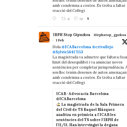
seu lloc tenim desenes de autos amenaçan
amb condemna a costes. Es troba a faltar
reacció del Col·legi
8
19
X
IRPH Stop Gipuzkoa
@irphstop_gpzkoa
·
1 Feb
Hola
@ICABarcelona
@crivallejo
@Sylvie56417153
La magistrada va admetre que faltava fixa
límit del desequilibri i va anunciar noves
sentències per completar jurisprudència. A
seu lloc tenim desenes de autos amenaçan
amb condemna a costes. Es troba a faltar
reacció del Col·legi
ICAB · Advocacia Barcelona
@ICABarcelona
La magistrada de la Sala Primera
del Civil de TS Raquel Blázquez
analitza en primícia a l'ICAB les
sentències del TS sobre l'IRPH de
l'11/11. Han intervingut la degana