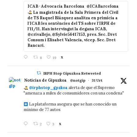
ICAB · Advocacia Barcelona
@ICABarcelona
La magistrada de la Sala Primera del Civil
de TS Raquel Blázquez analitza en primícia a
l'ICAB les sentències del TS sobre l'IRPH de
l'11/11. Han intervingut la degana ICAB,
@crivallejo, @Sylvie56417153, pres. Sec. Dret
Consum i Elisabet Valencia, vicep. Sec. Dret
Bancari.
8
19
X
IRPH Stop Gipuzkoa Retweeted
Noticias de Gipuzkoa
@notgip
·
31 Urt
@irphstop_gpzkoa
alerta de que el Supremo
"amenaza a miles de consumidores con una condena"
La plataforma asegura que se han conocido un
mínimo de 77 autos
2
3
X