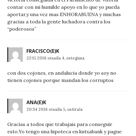
contar con mi humilde apoyo en lo que yo pueda
aportar,y una vez mas ENHORABUENA y muchas
gracias a toda la gente luchadora contra los
“poderosos”
FRACISCO
(E)K
22:15 2016 otsaila 4, osteguna
con dos cojones, en andalucia donde yo soy no
tienen cojones porque mandan los corruptos
ANA
(E)K
20:34 2016 otsaila 5, ostirala
Gracias a todos que trabajais para conseguir
esto.Yo tengo una hipoteca en kutxabank y pague