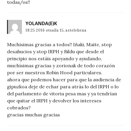
todas/os!!
YOLANDA
(E)K
18:25 2016 otsaila 15, astelehena
Muchísimas gracias a todos!! Iñaki, Maite, stop
desahucios y stop IRPH y Bildu que desde el
principio nos estáis apoyando y ayudando,
muchísimas gracias y zorionak de todo corazón
por ser nuestros Robin Hood particulares.
ahora que podemos hacer para que la audiencia de
gipuzkoa deje de echar para atrás lo del IRPH o lo
del parlamento de vitoria pesa mas y ya tendrían
que quitar el IRPH y devolver los intereses
cobrados?
gracias muchas gracias