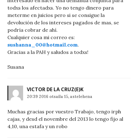
interesado en hacer una demanda conjunta para
todxs los afectadxs. Yo no tengo dinero para
meterme en juicios pero si se consigue la
devolución de los intereses pagados de mas, se
podría cobrar de ahí.
Cualquier cosa mi correo es:
sushanna_00@hotmail.com
.
Gracias a la PAH y saludos a todxs!
Susana
VICTOR DE LA CRUZ
(E)K
20:39 2016 otsaila 15, astelehena
Muchas gracias por vuestro Trabajo, tengo irph
cajas, y desd el novembre del 2013 lo tengo fijo al
4,10, una estafa y un robo