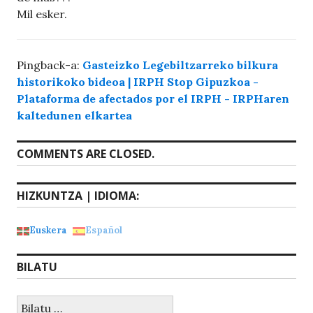
Mil esker.
Pingback-a:
Gasteizko Legebiltzarreko bilkura
historikoko bideoa | IRPH Stop Gipuzkoa -
Plataforma de afectados por el IRPH - IRPHaren
kaltedunen elkartea
COMMENTS ARE CLOSED.
HIZKUNTZA | IDIOMA:
Euskera
Español
BILATU
Bilatu: