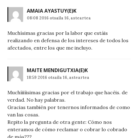
AMAIA AYASTUY
(E)K
08:08 2016 otsaila 16, asteartea
Muchísimas gracias por la labor que estáis
realizando en defensa de los intereses de todos los
afectados, entre los que me incluyo.
MAITE MENDIGUTXIA
(E)K
18:59 2016 otsaila 16, asteartea
Muchíiiíisimas gracias por el trabajo que hacéis. de
verdad. No hay palabras.
Gracias también por tenernos informados de como
van las cosas.
Repito la pregunta de otra gente: Cómo nos
enteramos de cómo reclamar o cobrar lo cobrado
de más???