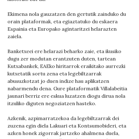
Ekimena nola gauzatzen den gertutik zainduko du
orain plataformak, eta egiaztatuko du eskaera
Espainia eta Europako agintaritzei helarazten
zaiela.
Banketxeei ere helarazi beharko zaie, eta ikusiko
dugu zer modutan erantzuten duten, tartean
Kutxabankek, EAEko hiritarrok eraikitako aurrezki
kutxetatik sortu zena eta legebiltzarrak
abusuzkotzat jo duen indize hau aplikatzen
nabarmendu dena. Gure plataformatik Villalabeitia
jaunari berriz ere eskua luzatzen diogu dirua nola
itzuliko diguten negoziatzen hasteko.
Azkenik, azpimarratzekoa da legebiltzarrak dei
zuzena egin diela Lakuari eta Kontsumobideri, eta
azken honek zigorrak jartzeko ahalmena duela,