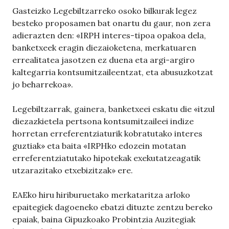
Gasteizko Legebiltzarreko osoko bilkurak legez
besteko proposamen bat onartu du gaur, non zera
adierazten den: «IRPH interes-tipoa opakoa dela,
banketxeek eragin diezaioketena, merkatuaren
errealitatea jasotzen ez duena eta argi-argiro
kaltegarria kontsumitzaileentzat, eta abusuzkotzat
jo beharrekoa».
Legebiltzarrak, gainera, banketxeei eskatu die «itzul
diezazkietela pertsona kontsumitzaileei indize
horretan erreferentziaturik kobratutako interes
guztiak» eta baita «IRPHko edozein motatan
erreferentziatutako hipotekak exekutatzeagatik
utzarazitako etxebizitzak» ere.
EAEko hiru hiriburuetako merkataritza arloko
epaitegiek dagoeneko ebatzi dituzte zentzu bereko
epaiak, baina Gipuzkoako Probintzia Auzitegiak