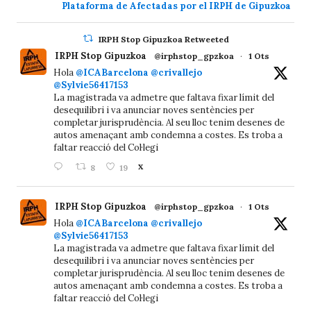
Plataforma de Afectadas por el IRPH de Gipuzkoa
IRPH Stop Gipuzkoa Retweeted
IRPH Stop Gipuzkoa
@irphstop_gpzkoa
·
1 Ots
Hola
@ICABarcelona
@crivallejo
@Sylvie56417153
La magistrada va admetre que faltava fixar límit del
desequilibri i va anunciar noves sentències per
completar jurisprudència. Al seu lloc tenim desenes de
autos amenaçant amb condemna a costes. Es troba a
faltar reacció del Col·legi
8
19
X
IRPH Stop Gipuzkoa
@irphstop_gpzkoa
·
1 Ots
Hola
@ICABarcelona
@crivallejo
@Sylvie56417153
La magistrada va admetre que faltava fixar límit del
desequilibri i va anunciar noves sentències per
completar jurisprudència. Al seu lloc tenim desenes de
autos amenaçant amb condemna a costes. Es troba a
faltar reacció del Col·legi