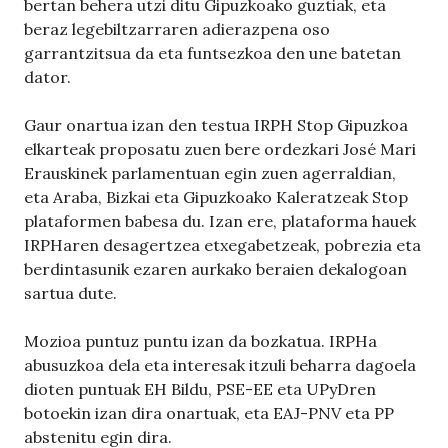
bertan behera utzi ditu Gipuzkoako guztiak, eta
beraz legebiltzarraren adierazpena oso
garrantzitsua da eta funtsezkoa den une batetan
dator.
Gaur onartua izan den testua IRPH Stop Gipuzkoa
elkarteak proposatu zuen bere ordezkari José Mari
Erauskinek parlamentuan egin zuen agerraldian,
eta Araba, Bizkai eta Gipuzkoako Kaleratzeak Stop
plataformen babesa du. Izan ere, plataforma hauek
IRPHaren desagertzea etxegabetzeak, pobrezia eta
berdintasunik ezaren aurkako beraien dekalogoan
sartua dute.
Mozioa puntuz puntu izan da bozkatua. IRPHa
abusuzkoa dela eta interesak itzuli beharra dagoela
dioten puntuak EH Bildu, PSE-EE eta UPyDren
botoekin izan dira onartuak, eta EAJ-PNV eta PP
abstenitu egin dira.