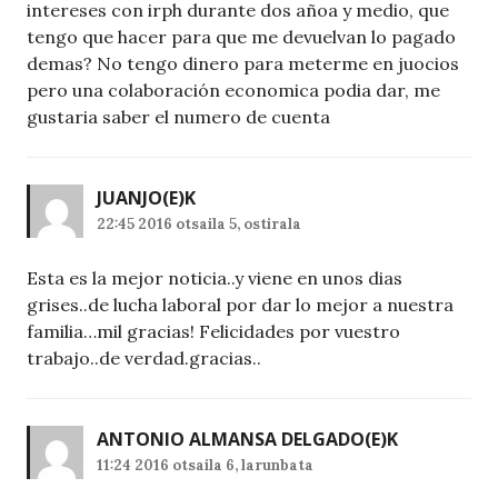
intereses con irph durante dos añoa y medio, que
tengo que hacer para que me devuelvan lo pagado
demas? No tengo dinero para meterme en juocios
pero una colaboración economica podia dar, me
gustaria saber el numero de cuenta
JUANJO
(E)K
22:45 2016 otsaila 5, ostirala
Esta es la mejor noticia..y viene en unos dias
grises..de lucha laboral por dar lo mejor a nuestra
familia…mil gracias! Felicidades por vuestro
trabajo..de verdad.gracias..
ANTONIO ALMANSA DELGADO
(E)K
11:24 2016 otsaila 6, larunbata