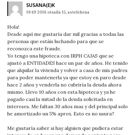
SUSANA
(E)K
19:49 2016 otsaila 15, astelehena
Hola!
Desde aquí me gustaría dar mil gracias a todas las
personas que estáis luchando para que se
reconozca este fraude.
Yo tengo una hipoteca con IRPH CAJAS que se
ajustó a ENTIDADES hace un par de años. He tenido
que alquilar la vivienda y volver a casa de mis padres
para poder mantenerla ya que estoy en paro desde
hace 2 años y venderla no cubriría la deuda ahora
mismo. Llevo 10 años con esta hipoteca y ya he
pagado casi la mitad de la deuda solicitada en
intereses. Me faltan 30 años mas y del principal solo
he amortizado un 5% aprox. Esto es no usura?
Me gustaría saber si hay alguien que pudiera estar