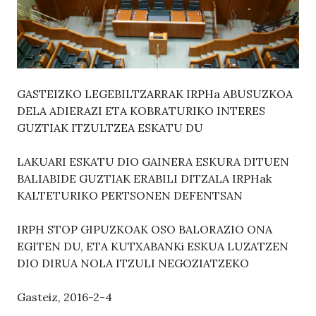
GASTEIZKO LEGEBILTZARRAK IRPHa ABUSUZKOA
DELA ADIERAZI ETA KOBRATURIKO INTERES
GUZTIAK ITZULTZEA ESKATU DU
LAKUARI ESKATU DIO GAINERA ESKURA DITUEN
BALIABIDE GUZTIAK ERABILI DITZALA IRPHak
KALTETURIKO PERTSONEN DEFENTSAN
IRPH STOP GIPUZKOAK OSO BALORAZIO ONA
EGITEN DU, ETA KUTXABANKi ESKUA LUZATZEN
DIO DIRUA NOLA ITZULI NEGOZIATZEKO
Gasteiz, 2016-2-4