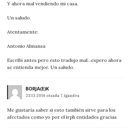
Y ahora mal vendiendo mi casa.
Un saludo.
Atentamente:
Antonio Almansa
Escribí antes pero esto tradujo mal…espero ahora
se entienda mejor. Un saludo.
BORJA
(E)K
23:13 2016 otsaila 7, igandea
Me gustaría saber si esto también sirve para los
afectados como yo por el irph entidades gracias