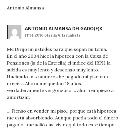
Antonio Almansa
ANTONIO ALMANSA DELGADO
(E)K
11:34 2016 otsaila 6, larunbata
Me Dirijo un ustedes para que sepan mi tema.
En el año 2004 hice la hipoteca con la Caixa de
Pensiones (la de la Estrella) el índice del IRPH la
subida es muy lento y descenso muy lento. ..
Haciendo mis números he pagado mi piso con
creces…Ahora me quedan 18 años.
verdaderamente vergonzoso … ahora empiezo a
amortizar.
… Pienso en vender mi piso…porque está hipoteca
me está absorbiendo. Aunque pueda todo el dinero
pagado…me salió casi vivir aquí todo este tiempo.