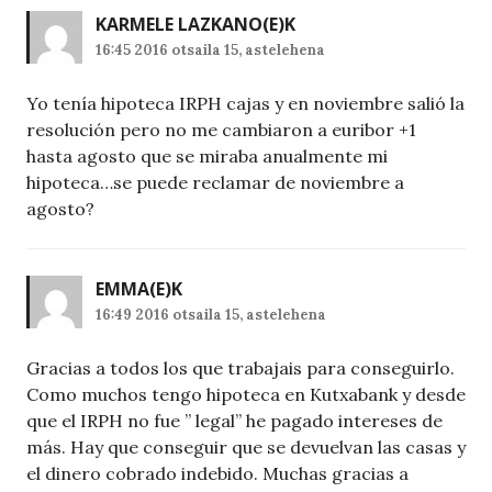
KARMELE LAZKANO
(E)K
16:45 2016 otsaila 15, astelehena
Yo tenía hipoteca IRPH cajas y en noviembre salió la
resolución pero no me cambiaron a euribor +1
hasta agosto que se miraba anualmente mi
hipoteca…se puede reclamar de noviembre a
agosto?
EMMA
(E)K
16:49 2016 otsaila 15, astelehena
Gracias a todos los que trabajais para conseguirlo.
Como muchos tengo hipoteca en Kutxabank y desde
que el IRPH no fue ” legal” he pagado intereses de
más. Hay que conseguir que se devuelvan las casas y
el dinero cobrado indebido. Muchas gracias a