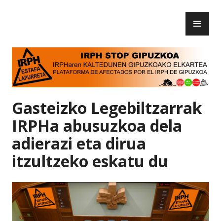
Skip
PR
to
IRPH Stop Gipuzkoa
ME
content
Gasteizko Legebiltzarrak
IRPHa abusuzkoa dela
adierazi eta dirua
itzultzeko eskatu du