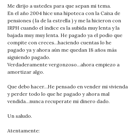
Me dirijo a ustedes para que sepan mi tema.
En el año 2004 hice una hipoteca con la Caixa de
pensiones ( la de la estrella ) y me la hicieron con
IRPH cuando el índice es la subida muy lenta y la
bajada muy muy lenta. He pagado ya el podio que
compite con creces…haciendo cuentas lo he
pagado ya y ahora aún me quedan 18 años más
siguiendo pagado.
Verdaderamente vergonzoso…ahora empiezo a
amortizar algo.
Que debo hacer…He pensado en vender mi vivienda
y perder todo lo que he pagado y ahora mal
vendida…nunca recuperate mi dinero dado.
Un saludo.
Atentamente: