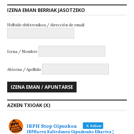
IZENA EMAN BERRIAK JASOTZEKO
Helbide elektronikoa / dirección de email:
Izena / Nombre
Abizena / Apellido
AZKEN TXIOAK (X)
IRPH Stop Gipuzkoa
Follow
IRPHaren Kaltedunen Gipuzkoako Elkartea ¦