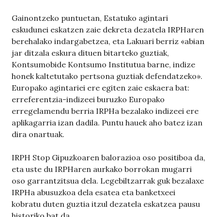
Gainontzeko puntuetan, Estatuko agintari
eskudunei eskatzen zaie dekreta dezatela IRPHaren
berehalako indargabetzea, eta Lakuari berriz «abian
jar ditzala eskura dituen bitarteko guztiak,
Kontsumobide Kontsumo Institutua barne, indize
honek kaltetutako pertsona guztiak defendatzeko».
Europako agintariei ere egiten zaie eskaera bat:
erreferentzia-indizeei buruzko Europako
erregelamendu berria IRPHa bezalako indizeei ere
aplikagarria izan dadila. Puntu hauek aho batez izan
dira onartuak.
IRPH Stop Gipuzkoaren balorazioa oso positiboa da,
eta uste du IRPHaren aurkako borrokan mugarri
oso garrantzitsua dela. Legebiltzarrak guk bezalaxe
IRPHa abusuzkoa dela esatea eta banketxeei
kobratu duten guztia itzul dezatela eskatzea pausu
historiko bat da.