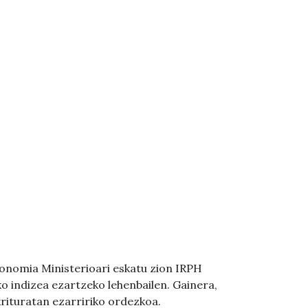
konomia Ministerioari eskatu zion IRPH
 indizea ezartzeko lehenbailen. Gainera,
krituratan ezarririko ordezkoa.