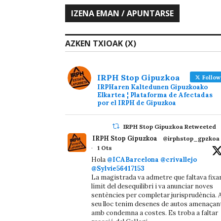
AZKEN TXIOAK (X)
IRPH Stop Gipuzkoa
Follow
IRPHaren Kaltedunen Gipuzkoako
Elkartea ¦ Plataforma de Afectadas
por el IRPH de Gipuzkoa
IRPH Stop Gipuzkoa Retweeted
IRPH Stop Gipuzkoa
@irphstop_gpzkoa
·
1 Ots
Hola
@ICABarcelona
@crivallejo
@Sylvie56417153
La magistrada va admetre que faltava fixa
límit del desequilibri i va anunciar noves
sentències per completar jurisprudència. A
seu lloc tenim desenes de autos amenaçan
amb condemna a costes. Es troba a faltar