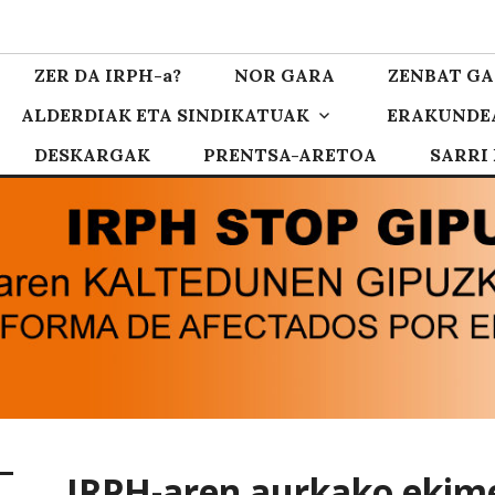
zkoa
ZER DA IRPH-a?
NOR GARA
ZENBAT GA
ALDERDIAK ETA SINDIKATUAK
ERAKUNDE
DESKARGAK
PRENTSA-ARETOA
SARRI
IRPH-aren aurkako ekim