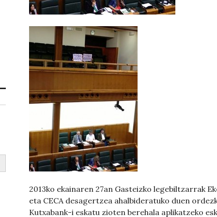
2013ko ekainaren 27an Gasteizko legebiltzarrak E
eta CECA desagertzea ahalbideratuko duen ordezko
Kutxabank-i eskatu zioten berehala aplikatzeko es