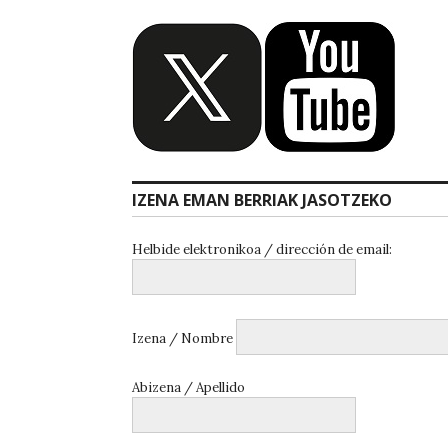
IZENA EMAN BERRIAK JASOTZEKO
Helbide elektronikoa / dirección de email:
Izena / Nombre
Abizena / Apellido