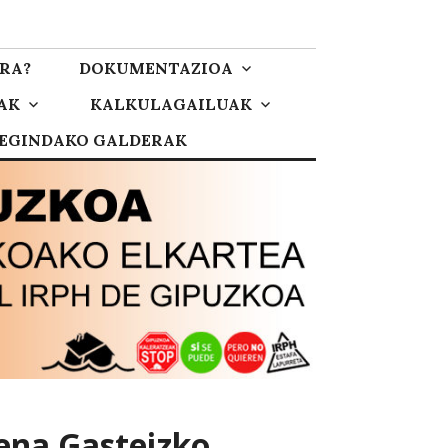
RA?
DOKUMENTAZIOA
AK
KALKULAGAILUAK
 EGINDAKO GALDERAK
ena Gasteizko