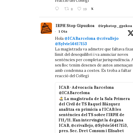
reacció del Col·legi
8
19
X
IRPH Stop Gipuzkoa
@irphstop_gpzkoa
·
1 Ots
Hola
@ICABarcelona
@crivallejo
@Sylvie56417153
La magistrada va admetre que faltava fixa
límit del desequilibri i va anunciar noves
sentències per completar jurisprudència. A
seu lloc tenim desenes de autos amenaçan
amb condemna a costes. Es troba a faltar
reacció del Col·legi
ICAB · Advocacia Barcelona
@ICABarcelona
La magistrada de la Sala Primera
del Civil de TS Raquel Blázquez
analitza en primícia a l'ICAB les
sentències del TS sobre l'IRPH de
l'11/11. Han intervingut la degana
ICAB, @crivallejo, @Sylvie56417153,
pres. Sec. Dret Consum i Elisabet