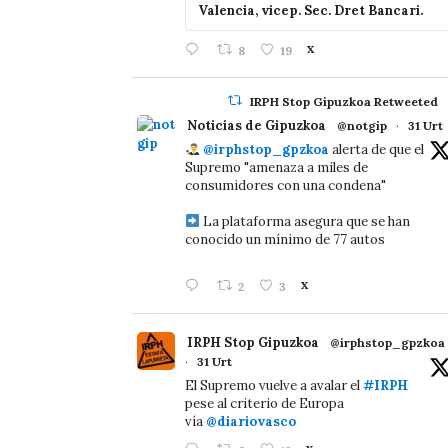
Valencia, vicep. Sec. Dret Bancari.
8
19
X
IRPH Stop Gipuzkoa Retweeted
Noticias de Gipuzkoa
@notgip
·
31 Urt
@irphstop_gpzkoa
alerta de que el
Supremo "amenaza a miles de
consumidores con una condena"
La plataforma asegura que se han
conocido un mínimo de 77 autos
2
3
X
IRPH Stop Gipuzkoa
@irphstop_gpzkoa
·
31 Urt
El Supremo vuelve a avalar el
#IRPH
pese al criterio de Europa
vía
@diariovasco