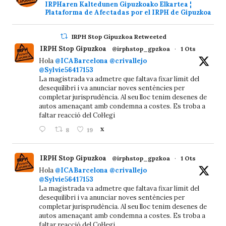
IRPHaren Kaltedunen Gipuzkoako Elkartea ¦
Plataforma de Afectadas por el IRPH de Gipuzkoa
IRPH Stop Gipuzkoa Retweeted
IRPH Stop Gipuzkoa
@irphstop_gpzkoa
·
1 Ots
Hola
@ICABarcelona
@crivallejo
@Sylvie56417153
La magistrada va admetre que faltava fixar límit del
desequilibri i va anunciar noves sentències per
completar jurisprudència. Al seu lloc tenim desenes de
autos amenaçant amb condemna a costes. Es troba a
faltar reacció del Col·legi
8
19
X
IRPH Stop Gipuzkoa
@irphstop_gpzkoa
·
1 Ots
Hola
@ICABarcelona
@crivallejo
@Sylvie56417153
La magistrada va admetre que faltava fixar límit del
desequilibri i va anunciar noves sentències per
completar jurisprudència. Al seu lloc tenim desenes de
autos amenaçant amb condemna a costes. Es troba a
faltar reacció del Col·legi