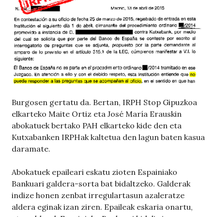
Burgosen gertatu da. Bertan, IRPH Stop Gipuzkoa
elkarteko Maite Ortiz eta José María Erauskin
abokatuek bertako PAH elkarteko kide den eta
Kutxabanken IRPHak kaltetua den lagun baten kasua
daramate.
Abokatuek epaileari eskatu zioten Espainiako
Bankuari galdera-sorta bat bidaltzeko. Galderak
indize honen zenbat irregulartasun azaleratze
aldera eginak izan ziren. Epaileak eskaria onartu,