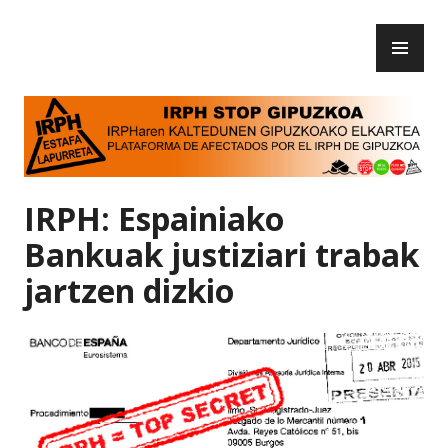
Skip
PR
to
IRPH Stop Gipuzkoa
ME
content
IRPH: Espainiako
Bankuak justiziari trabak
jartzen dizkio