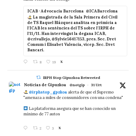
ICAB · Advocacia Barcelona
@ICABarcelona
La magistrada de la Sala Primera del Civil
de TS Raquel Blázquez analitza en primícia a
l'ICAB les sentències del TS sobre l'IRPH de
l'11/11. Han intervingut la degana ICAB,
@crivallejo, @Sylvie56417153, pres. Sec. Dret
Consum i Elisabet Valencia, vicep. Sec. Dret
Bancari.
8
19
X
IRPH Stop Gipuzkoa Retweeted
Noticias de Gipuzkoa
@notgip
·
31 Urt
@irphstop_gpzkoa
alerta de que el Supremo
"amenaza a miles de consumidores con una condena"
La plataforma asegura que se han conocido un
mínimo de 77 autos
2
3
X