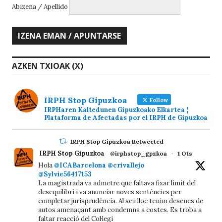
Abizena / Apellido
AZKEN TXIOAK (X)
IRPH Stop Gipuzkoa
Follow
IRPHaren Kaltedunen Gipuzkoako Elkartea ¦
Plataforma de Afectadas por el IRPH de Gipuzkoa
IRPH Stop Gipuzkoa Retweeted
IRPH Stop Gipuzkoa
@irphstop_gpzkoa
·
1 Ots
Hola
@ICABarcelona
@crivallejo
@Sylvie56417153
La magistrada va admetre que faltava fixar límit del
desequilibri i va anunciar noves sentències per
completar jurisprudència. Al seu lloc tenim desenes de
autos amenaçant amb condemna a costes. Es troba a
faltar reacció del Col·legi