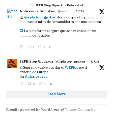
IRPH Stop Gipuzkoa Retweeted
Noticias de Gipuzkoa
@notgip
·
31 Urt
@irphstop_gpzkoa
alerta de que el Supremo
"amenaza a miles de consumidores con una condena"
La plataforma asegura que se han conocido un
mínimo de 77 autos
2
3
X
IRPH Stop Gipuzkoa
@irphstop_gpzkoa
·
31 Urt
El Supremo vuelve a avalar el
#IRPH
pese al
criterio de Europa
vía
@diariovasco
8
12
X
Load More
Proudly powered by WordPress
Theme: Colinear by