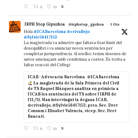
8
19
X
IRPH Stop Gipuzkoa
@irphstop_gpzkoa
·
1 Ots
Hola
@ICABarcelona
@crivallejo
@Sylvie56417153
La magistrada va admetre que faltava fixar límit del
desequilibri i va anunciar noves sentències per
completar jurisprudència. Al seu lloc tenim desenes de
autos amenaçant amb condemna a costes. Es troba a
faltar reacció del Col·legi
ICAB · Advocacia Barcelona
@ICABarcelona
La magistrada de la Sala Primera del Civil
de TS Raquel Blázquez analitza en primícia a
l'ICAB les sentències del TS sobre l'IRPH de
l'11/11. Han intervingut la degana ICAB,
@crivallejo, @Sylvie56417153, pres. Sec. Dret
Consum i Elisabet Valencia, vicep. Sec. Dret
Bancari.
8
19
X