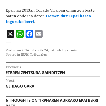
Epai hau 2013an Collado Villalban eman zen beste
baten ondoren dator.
Hemen duzu epai haren
inguruko berri
.
X
W
F
E
h
a
m
at
c
ai
Posted on
2014 urtarrila 24, ostirala
by
admin
s
e
l
Posted in
IRPH
,
Tribunales
A
b
Bidalketetan
Previous
p
o
Previous
ETBREN ZENTSURA GAINDITZEN
zehar
p
o
post:
Next
nabigatu
k
Next
GEHIAGO GARA
post:
6 THOUGHTS ON “
IRPHAREN AURKAKO EPAI BERRI