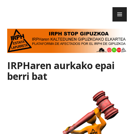
Skip
PR
to
IRPH Stop Gipuzkoa
ME
content
IRPHaren aurkako epai
berri bat