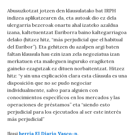
Abusuzkotzat jotzen den klausulatako bat IRPH
indizea aplikatzearen da, eta autoak dio ez dela
ulergarria bezeroak onartu ahal izateko azaldua
izana, kaltetuentzat Euriborra baino kaltegarriagoa
delako (hitzez hitz, “más perjudicial que el habitual
del Euribor”). Eta gehitzen du azalpen argi baten
faltan klausula hau ezin izan zela negoziatua izan
merkatuen eta maileguen inguruko eragiketen
gaineko ezagutzak ez dituen norbaitentzat. Hitzez
hitz: “y sin una explicación clara esta cláusula es una
disposición que no se pudo negociar
individualmente, salvo para alguien con
conocimientos específicos en los mercados y las
operaciones de préstamos” eta “siendo esto
perjudicial para los ejecutados al ser este interés
más perjudicial”
Ikusi
berria El Diario Vasco-n
.