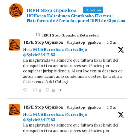
IRPH Stop Gipuzkoa
Follow
IRPHaren Kaltedunen Gipuzkoako Elkartea ¦
Plataforma de Afectadas por el IRPH de Gipuzkoa
IRPH Stop Gipuzkoa Retweeted
IRPH Stop Gipuzkoa
@irphstop_gpzkoa
·
1 Ots
Hola
@ICABarcelona
@crivallejo
@Sylvie56417153
La magistrada va admetre que faltava fixar límit del
desequilibri i va anunciar noves sentències per
completar jurisprudència. Al seu lloc tenim desenes de
autos amenaçant amb condemna a costes. Es troba a
faltar reacció del Col·legi
8
19
X
IRPH Stop Gipuzkoa
@irphstop_gpzkoa
·
1 Ots
Hola
@ICABarcelona
@crivallejo
@Sylvie56417153
La magistrada va admetre que faltava fixar límit del
desequilibri i va anunciar noves sentències per