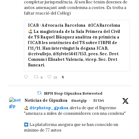
completar jurisprudència. Al seu lloc tenim desenes de
autos amenaçant amb condemna a costes. Es troba a
faltar reacció del Col·legi
ICAB · Advocacia Barcelona
@ICABarcelona
La magistrada de la Sala Primera del Civil
de TS Raquel Blázquez analitza en primícia a
l'ICAB les sentències del TS sobre l'IRPH de
l'11/11. Han intervingut la degana ICAB,
@crivallejo, @Sylvie56417153, pres. Sec. Dret
Consum i Elisabet Valencia, vicep. Sec. Dret
Bancari.
8
19
X
IRPH Stop Gipuzkoa Retweeted
Noticias de Gipuzkoa
@notgip
·
31 Urt
@irphstop_gpzkoa
alerta de que el Supremo
"amenaza a miles de consumidores con una condena"
La plataforma asegura que se han conocido un
mínimo de 77 autos