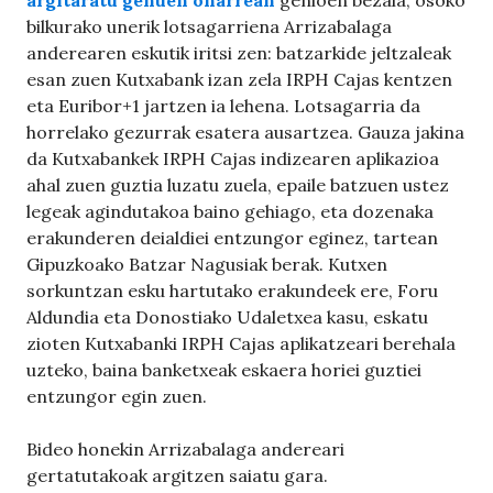
bilkurako unerik lotsagarriena Arrizabalaga
anderearen eskutik iritsi zen: batzarkide jeltzaleak
esan zuen Kutxabank izan zela IRPH Cajas kentzen
eta Euribor+1 jartzen ia lehena. Lotsagarria da
horrelako gezurrak esatera ausartzea. Gauza jakina
da Kutxabankek IRPH Cajas indizearen aplikazioa
ahal zuen guztia luzatu zuela, epaile batzuen ustez
legeak agindutakoa baino gehiago, eta dozenaka
erakunderen deialdiei entzungor eginez, tartean
Gipuzkoako Batzar Nagusiak berak. Kutxen
sorkuntzan esku hartutako erakundeek ere, Foru
Aldundia eta Donostiako Udaletxea kasu, eskatu
zioten Kutxabanki IRPH Cajas aplikatzeari berehala
uzteko, baina banketxeak eskaera horiei guztiei
entzungor egin zuen.
Bideo honekin Arrizabalaga andereari
gertatutakoak argitzen saiatu gara.