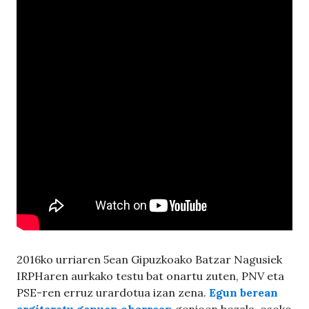
2016ko urriaren 5ean Gipuzkoako Batzar Nagusiek
IRPHaren aurkako testu bat onartu zuten, PNV eta
PSE-ren erruz urardotua izan zena.
Egun berean
argitaratu genuen oharrean
genioen bezala, osoko