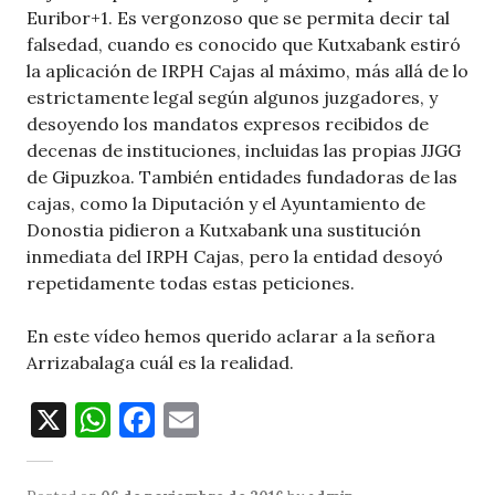
Euribor+1. Es vergonzoso que se permita decir tal
falsedad, cuando es conocido que Kutxabank estiró
la aplicación de IRPH Cajas al máximo, más allá de lo
estrictamente legal según algunos juzgadores, y
desoyendo los mandatos expresos recibidos de
decenas de instituciones, incluidas las propias JJGG
de Gipuzkoa. También entidades fundadoras de las
cajas, como la Diputación y el Ayuntamiento de
Donostia pidieron a Kutxabank una sustitución
inmediata del IRPH Cajas, pero la entidad desoyó
repetidamente todas estas peticiones.
En este vídeo hemos querido aclarar a la señora
Arrizabalaga cuál es la realidad.
X
W
F
E
h
a
m
at
c
ai