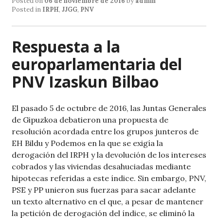
Posted on
06 de noviembre de 2016
by
admin
s
e
l
Posted in
IRPH
,
JJGG
,
PNV
A
b
p
o
Respuesta a la
p
o
europarlamentaria del
k
PNV Izaskun Bilbao
El pasado 5 de octubre de 2016, las Juntas Generales
de Gipuzkoa debatieron una propuesta de
resolución acordada entre los grupos junteros de
EH Bildu y Podemos en la que se exigía la
derogación del IRPH y la devolución de los intereses
cobrados y las viviendas desahuciadas mediante
hipotecas referidas a este índice. Sin embargo, PNV,
PSE y PP unieron sus fuerzas para sacar adelante
un texto alternativo en el que, a pesar de mantener
la petición de derogación del índice, se eliminó la