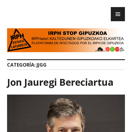
Skip
PR
to
IRPH Stop Gipuzkoa
ME
content
CATEGORÍA:
JJGG
Jon Jauregi Bereciartua