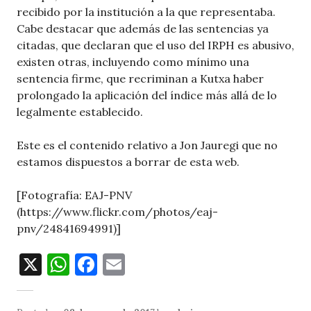
recibido por la institución a la que representaba.
Cabe destacar que además de las sentencias ya
citadas, que declaran que el uso del IRPH es abusivo,
existen otras, incluyendo como mínimo una
sentencia firme, que recriminan a Kutxa haber
prolongado la aplicación del índice más allá de lo
legalmente establecido.
Este es el contenido relativo a Jon Jauregi que no
estamos dispuestos a borrar de esta web.
[Fotografía: EAJ-PNV
(https://www.flickr.com/photos/eaj-
pnv/24841694991)]
X
W
F
E
h
a
m
at
c
ai