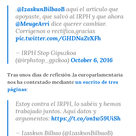
.
@IzaskunBilbaoB
aquí el artículo que
apoyaste, que salvó al IRPH y que ahora
@MeugeArri
dice querer cambiar.
Corrígenos o rectifica,gracias
pic.twitter.com/GHDNaZvXFh
— IRPH Stop Gipuzkoa
(@irphstop_gpzkoa)
October 6, 2016
Tras unos días de reflexión ,la europarlamentaria
nos ha contestado mediante
un escrito de tres
páginas
:
Estoy contra el IRPH, lo sabéis y hemos
trabajado juntos. Aquí datos y
argumentos:
https://t.co/on1w59UiSh
— Izaskun Bilbao (@IzaskunBilbaoB)