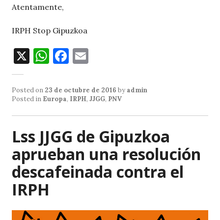
Atentamente,
IRPH Stop Gipuzkoa
X
W
F
E
h
a
m
at
c
ai
Posted on
23 de octubre de 2016
by
admin
s
e
l
Posted in
Europa
,
IRPH
,
JJGG
,
PNV
A
b
p
o
Lss JJGG de Gipuzkoa
p
o
aprueban una resolución
k
descafeinada contra el
IRPH