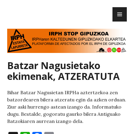
Skip
PR
to
IRPH Stop Gipuzkoa
ME
content
Batzar Nagusietako
ekimenak, ATZERATUTA
Bihar Batzar Nagusietan IRPHa aztertzekoa zen
batzordearen bilera atzeratu egin da azken orduan.
Ziur aski hurrengo astean izango da. Informatuko
dugu. Bestalde, gogoratu gaurko bilera Antiguako
Batzokiaren aurrean izango dela.