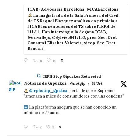
ICAB · Advocacia Barcelona
@ICABarcelona
La magistrada de la Sala Primera del Civil
de TS Raquel Blázquez analitza en primícia a
l'ICAB les sentències del TS sobre l'IRPH de
l'11/11. Han intervingut la degana ICAB,
@crivallejo, @Sylvie56417153, pres. Sec. Dret
Consum i Elisabet Valencia, vicep. Sec. Dret
Bancari.
8
19
X
IRPH Stop Gipuzkoa Retweeted
Noticias de Gipuzkoa
@notgip
·
31 Urt
@irphstop_gpzkoa
alerta de que el Supremo
"amenaza a miles de consumidores con una condena"
La plataforma asegura que se han conocido un
mínimo de 77 autos
2
3
X