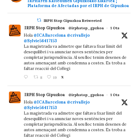
IRPHaren Kaltedunen Gipuzkoako Elkartea ¦
Plataforma de Afectadas por el IRPH de Gipuzkoa
IRPH Stop Gipuzkoa Retweeted
IRPH Stop Gipuzkoa
@irphstop_gpzkoa
·
1 Ots
Hola
@ICABarcelona
@crivallejo
@Sylvie56417153
La magistrada va admetre que faltava fixar límit del
desequilibri i va anunciar noves sentències per
completar jurisprudència. Al seu lloc tenim desenes de
autos amenaçant amb condemna a costes. Es troba a
faltar reacció del Col·legi
8
19
X
IRPH Stop Gipuzkoa
@irphstop_gpzkoa
·
1 Ots
Hola
@ICABarcelona
@crivallejo
@Sylvie56417153
La magistrada va admetre que faltava fixar límit del
desequilibri i va anunciar noves sentències per
completar jurisprudència. Al seu lloc tenim desenes de
autos amenaçant amb condemna a costes. Es troba a
faltar reacció del Col·legi