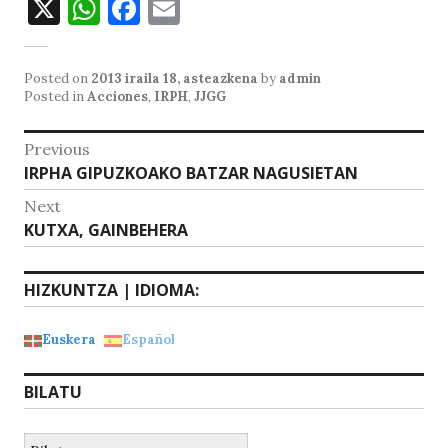
X
W
F
E
h
a
m
at
c
ai
Posted on
2013 iraila 18, asteazkena
by
admin
s
e
l
Posted in
Acciones
,
IRPH
,
JJGG
A
b
Bidalketetan
Previous
p
o
Previous
IRPHA GIPUZKOAKO BATZAR NAGUSIETAN
zehar
p
o
post:
Next
nabigatu
k
Next
KUTXA, GAINBEHERA
post:
HIZKUNTZA | IDIOMA:
Euskera
Español
BILATU
Bilatu: