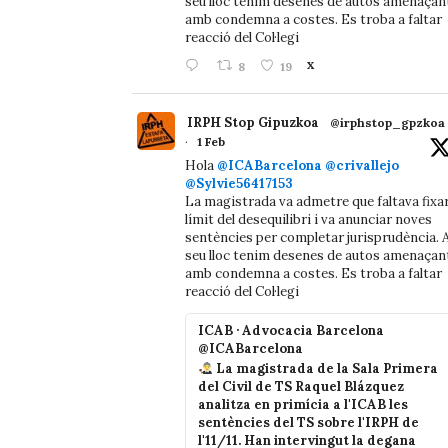
seu lloc tenim desenes de autos amenaçan
amb condemna a costes. Es troba a faltar
reacció del Col·legi
8
19
X
IRPH Stop Gipuzkoa
@irphstop_gpzkoa
·
1 Feb
Hola
@ICABarcelona
@crivallejo
@Sylvie56417153
La magistrada va admetre que faltava fixa
límit del desequilibri i va anunciar noves
sentències per completar jurisprudència. A
seu lloc tenim desenes de autos amenaçan
amb condemna a costes. Es troba a faltar
reacció del Col·legi
ICAB · Advocacia Barcelona
@ICABarcelona
La magistrada de la Sala Primera
del Civil de TS Raquel Blázquez
analitza en primícia a l'ICAB les
sentències del TS sobre l'IRPH de
l'11/11. Han intervingut la degana