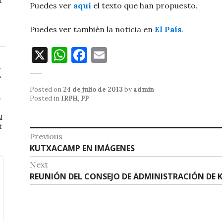
t
Puedes ver
aquí
el texto que han propuesto.
Puedes ver también la noticia en
El País
.
X
W
F
E
h
a
m
at
c
ai
Posted on
24 de julio de 2013
by
admin
s
e
l
Posted in
IRPH
,
PP
r
A
b
l
t
p
o
Navegación
Previous
p
o
Previous
KUTXACAMP EN IMÁGENES
de
post:
k
Next
entradas
Next
REUNIÓN DEL CONSEJO DE ADMINISTRACIÓN DE 
post: