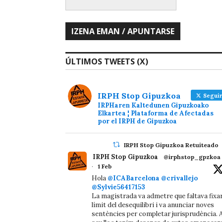
ÚLTIMOS TWEETS (X)
IRPH Stop Gipuzkoa
Seguir
IRPHaren Kaltedunen Gipuzkoako
Elkartea ¦ Plataforma de Afectadas
por el IRPH de Gipuzkoa
IRPH Stop Gipuzkoa Retuiteado
IRPH Stop Gipuzkoa
@irphstop_gpzkoa
·
1 Feb
Hola
@ICABarcelona
@crivallejo
@Sylvie56417153
La magistrada va admetre que faltava fixa
límit del desequilibri i va anunciar noves
sentències per completar jurisprudència. A