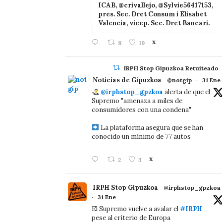
ICAB, @crivallejo, @Sylvie56417153,
pres. Sec. Dret Consum i Elisabet
Valencia, vicep. Sec. Dret Bancari.
8
19
X
IRPH Stop Gipuzkoa Retuiteado
Noticias de Gipuzkoa
@notgip
·
31 Ene
@irphstop_gpzkoa
alerta de que el
Supremo "amenaza a miles de
consumidores con una condena"
La plataforma asegura que se han
conocido un mínimo de 77 autos
2
3
X
IRPH Stop Gipuzkoa
@irphstop_gpzkoa
·
31 Ene
El Supremo vuelve a avalar el
#IRPH
pese al criterio de Europa