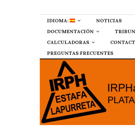
Skip
IRPH Stop Gipu
Plataforma de afectados por el IRPH de Gipuzkoa
to
content
IDIOMA:
NOTICIAS
DOCUMENTACIÓN
TRIBUN
CALCULADORAS
CONTAC
PREGUNTAS FRECUENTES