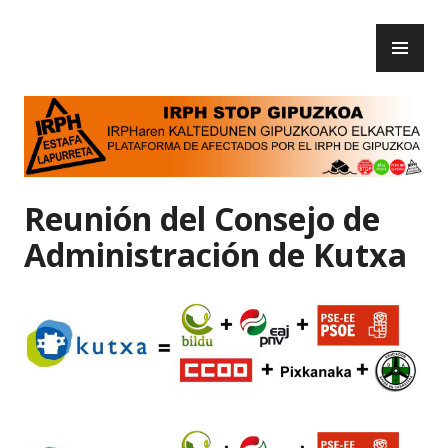
Skip
PR
to
IRPH Stop Gipuzkoa
ME
content
Reunión del Consejo de
Administración de Kutxa