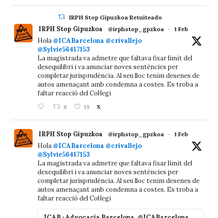
IRPH Stop Gipuzkoa Retuiteado
IRPH Stop Gipuzkoa
@irphstop_gpzkoa
·
1 Feb
Hola
@ICABarcelona
@crivallejo
@Sylvie56417153
La magistrada va admetre que faltava fixar límit del
desequilibri i va anunciar noves sentències per
completar jurisprudència. Al seu lloc tenim desenes de
autos amenaçant amb condemna a costes. Es troba a
faltar reacció del Col·legi
8
19
X
IRPH Stop Gipuzkoa
@irphstop_gpzkoa
·
1 Feb
Hola
@ICABarcelona
@crivallejo
@Sylvie56417153
La magistrada va admetre que faltava fixar límit del
desequilibri i va anunciar noves sentències per
completar jurisprudència. Al seu lloc tenim desenes de
autos amenaçant amb condemna a costes. Es troba a
faltar reacció del Col·legi
ICAB · Advocacia Barcelona
@ICABarcelona