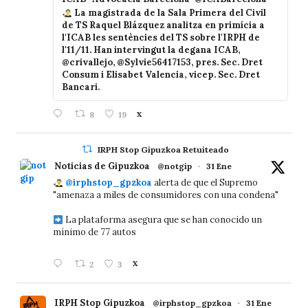
La magistrada de la Sala Primera del Civil
de TS Raquel Blázquez analitza en primícia a
l'ICAB les sentències del TS sobre l'IRPH de
l'11/11. Han intervingut la degana ICAB,
@crivallejo, @Sylvie56417153, pres. Sec. Dret
Consum i Elisabet Valencia, vicep. Sec. Dret
Bancari.
8
19
X
IRPH Stop Gipuzkoa Retuiteado
Noticias de Gipuzkoa
@notgip
·
31 Ene
@irphstop_gpzkoa
alerta de que el Supremo
"amenaza a miles de consumidores con una condena"
La plataforma asegura que se han conocido un
mínimo de 77 autos
2
3
X
IRPH Stop Gipuzkoa
@irphstop_gpzkoa
·
31 Ene