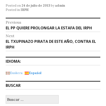
at
c
ai
Posted on
24 de julio de 2013
by
admin
s
e
l
Posted in
IRPH
A
b
Navegación
Previous
p
o
Previous
EL PP QUIERE PROLONGAR LA ESTAFA DEL IRPH
de
p
o
post:
Next
entradas
k
Next
EL TXUPINAZO PIRATA DE ESTE AÑO, CONTRA EL
post:
IRPH
IDIOMA:
Euskera
Español
BUSCAR
Buscar: