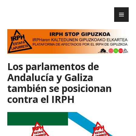
Skip
PR
to
IRPH Stop Gipuzkoa
ME
content
Los parlamentos de
Andalucía y Galiza
también se posicionan
contra el IRPH