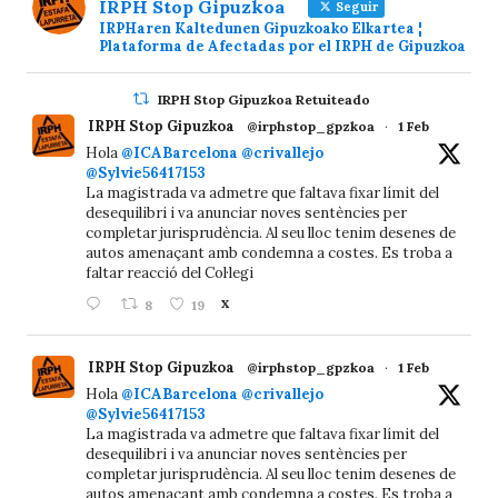
IRPH Stop Gipuzkoa
Seguir
IRPHaren Kaltedunen Gipuzkoako Elkartea ¦
Plataforma de Afectadas por el IRPH de Gipuzkoa
IRPH Stop Gipuzkoa Retuiteado
IRPH Stop Gipuzkoa
@irphstop_gpzkoa
·
1 Feb
Hola
@ICABarcelona
@crivallejo
@Sylvie56417153
La magistrada va admetre que faltava fixar límit del
desequilibri i va anunciar noves sentències per
completar jurisprudència. Al seu lloc tenim desenes de
autos amenaçant amb condemna a costes. Es troba a
faltar reacció del Col·legi
8
19
X
IRPH Stop Gipuzkoa
@irphstop_gpzkoa
·
1 Feb
Hola
@ICABarcelona
@crivallejo
@Sylvie56417153
La magistrada va admetre que faltava fixar límit del
desequilibri i va anunciar noves sentències per
completar jurisprudència. Al seu lloc tenim desenes de
autos amenaçant amb condemna a costes. Es troba a