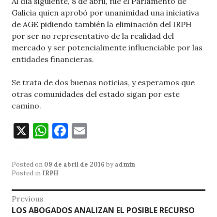
Al día siguiente, 8 de abril, fue el Parlamento de
Galicia quien aprobó por unanimidad una iniciativa
de AGE pidiendo también la eliminación del IRPH
por ser no representativo de la realidad del
mercado y ser potencialmente influenciable por las
entidades financieras.
Se trata de dos buenas noticias, y esperamos que
otras comunidades del estado sigan por este
camino.
X
W
F
E
h
a
m
at
c
ai
Posted on
09 de abril de 2016
by
admin
s
e
l
Posted in
IRPH
A
b
Navegación
Previous
p
o
Previous
LOS ABOGADOS ANALIZAN EL POSIBLE RECURSO
de