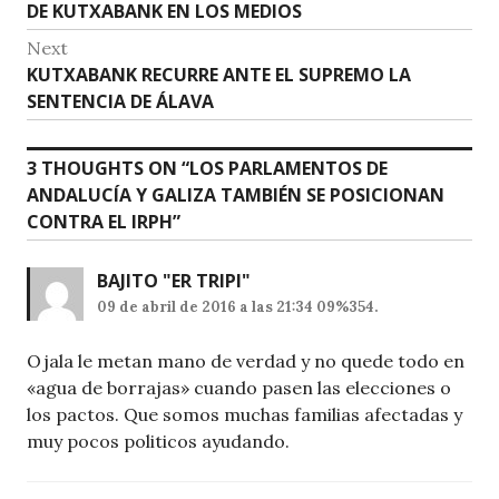
p
o
post:
DE KUTXABANK EN LOS MEDIOS
entradas
k
Next
Next
KUTXABANK RECURRE ANTE EL SUPREMO LA
post:
SENTENCIA DE ÁLAVA
3 THOUGHTS ON “
LOS PARLAMENTOS DE
ANDALUCÍA Y GALIZA TAMBIÉN SE POSICIONAN
CONTRA EL IRPH
”
BAJITO "ER TRIPI"
09 de abril de 2016 a las 21:34 09%354.
Ojala le metan mano de verdad y no quede todo en
«agua de borrajas» cuando pasen las elecciones o
los pactos. Que somos muchas familias afectadas y
muy pocos politicos ayudando.