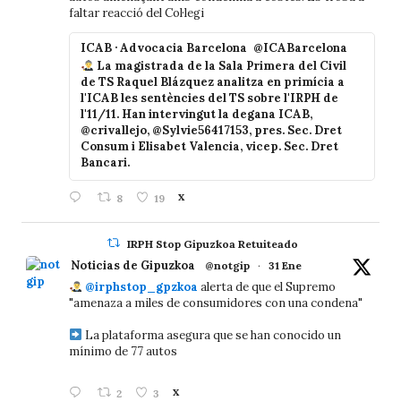
faltar reacció del Col·legi
ICAB · Advocacia Barcelona
@ICABarcelona
La magistrada de la Sala Primera del Civil
de TS Raquel Blázquez analitza en primícia a
l'ICAB les sentències del TS sobre l'IRPH de
l'11/11. Han intervingut la degana ICAB,
@crivallejo, @Sylvie56417153, pres. Sec. Dret
Consum i Elisabet Valencia, vicep. Sec. Dret
Bancari.
8
19
X
IRPH Stop Gipuzkoa Retuiteado
Noticias de Gipuzkoa
@notgip
·
31 Ene
@irphstop_gpzkoa
alerta de que el Supremo
"amenaza a miles de consumidores con una condena"
La plataforma asegura que se han conocido un
mínimo de 77 autos
2
3
X