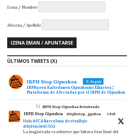
Izena / Nombre
Abizena / Apellido
ÚLTIMOS TWEETS (X)
IRPH Stop Gipuzkoa
Seguir
IRPHaren Kaltedunen Gipuzkoako Elkartea ¦
Plataforma de Afectadas por el IRPH de Gipuzkoa
IRPH Stop Gipuzkoa Retuiteado
IRPH Stop Gipuzkoa
@irphstop_gpzkoa
·
1 Feb
Hola
@ICABarcelona
@crivallejo
@Sylvie56417153
La magistrada va admetre que faltava fixar límit del