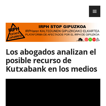
Skip
PR
to
IRPH Stop Gipuzkoa
ME
content
Los abogados analizan el
posible recurso de
Kutxabank en los medios