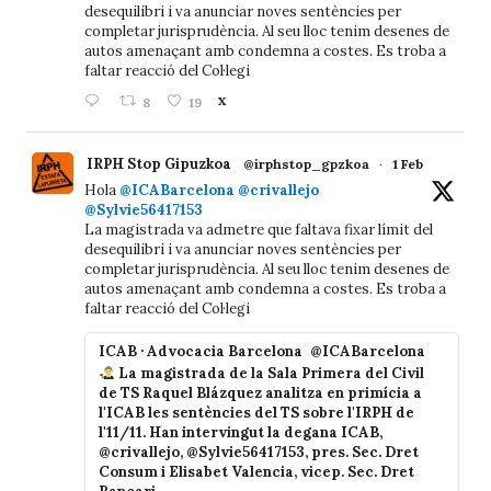
desequilibri i va anunciar noves sentències per
completar jurisprudència. Al seu lloc tenim desenes de
autos amenaçant amb condemna a costes. Es troba a
faltar reacció del Col·legi
8
19
X
IRPH Stop Gipuzkoa
@irphstop_gpzkoa
·
1 Feb
Hola
@ICABarcelona
@crivallejo
@Sylvie56417153
La magistrada va admetre que faltava fixar límit del
desequilibri i va anunciar noves sentències per
completar jurisprudència. Al seu lloc tenim desenes de
autos amenaçant amb condemna a costes. Es troba a
faltar reacció del Col·legi
ICAB · Advocacia Barcelona
@ICABarcelona
La magistrada de la Sala Primera del Civil
de TS Raquel Blázquez analitza en primícia a
l'ICAB les sentències del TS sobre l'IRPH de
l'11/11. Han intervingut la degana ICAB,
@crivallejo, @Sylvie56417153, pres. Sec. Dret
Consum i Elisabet Valencia, vicep. Sec. Dret