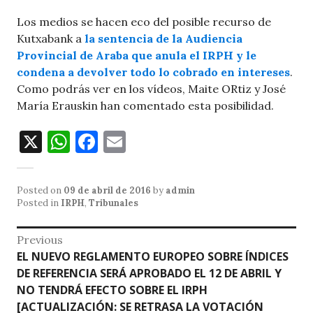
Los medios se hacen eco del posible recurso de
Kutxabank a
la sentencia de la Audiencia
Provincial de Araba que anula el IRPH y le
condena a devolver todo lo cobrado en intereses
.
Como podrás ver en los vídeos, Maite ORtiz y José
María Erauskin han comentado esta posibilidad.
X
W
F
E
h
a
m
at
c
ai
Posted on
09 de abril de 2016
by
admin
s
e
l
Posted in
IRPH
,
Tribunales
A
b
Navegación
Previous
p
o
Previous
EL NUEVO REGLAMENTO EUROPEO SOBRE ÍNDICES
de
p
o
post:
DE REFERENCIA SERÁ APROBADO EL 12 DE ABRIL Y
entradas
NO TENDRÁ EFECTO SOBRE EL IRPH
k
[ACTUALIZACIÓN: SE RETRASA LA VOTACIÓN