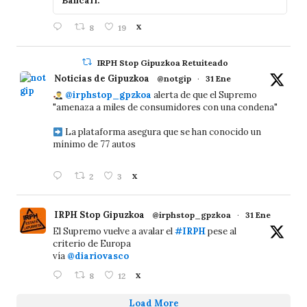
Bancari.
8
19
X
IRPH Stop Gipuzkoa Retuiteado
Noticias de Gipuzkoa
@notgip
·
31 Ene
@irphstop_gpzkoa
alerta de que el Supremo
"amenaza a miles de consumidores con una condena"
La plataforma asegura que se han conocido un
mínimo de 77 autos
2
3
X
IRPH Stop Gipuzkoa
@irphstop_gpzkoa
·
31 Ene
El Supremo vuelve a avalar el
#IRPH
pese al
criterio de Europa
vía
@diariovasco
8
12
X
Load More