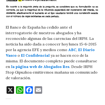
El Banco de España ha cedido ante el
interrogatorio de nuestros abogados y ha
reconocido algunas de las carencias del IRPH. La
noticia ha sido dada a conocer hoy lunes 15-6-2015
por la agencia EFE y medios como
ABC
,
El Diario
Vasco
o
El Confidencial
ya se hacen eco de la
misma. El documento completo puede consultarse
en
la página web de Abogados Res
. Desde IRPH
Stop Gipuzkoa emitiremos mañana un comunicado
de valoración.
X
W
F
E
h
a
m
at
c
ai