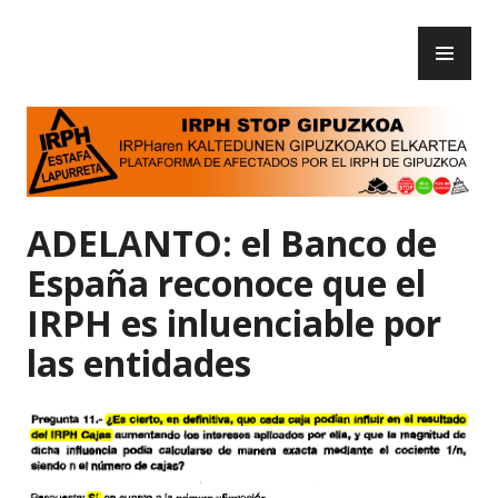
Skip
PR
to
IRPH Stop Gipuzkoa
ME
content
ADELANTO: el Banco de
España reconoce que el
IRPH es inluenciable por
las entidades