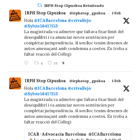
IRPH Stop Gipuzkoa Retuiteado
IRPH Stop Gipuzkoa
@irphstop_gpzkoa
·
1 Feb
Hola
@ICABarcelona
@crivallejo
@Sylvie56417153
La magistrada va admetre que faltava fixar límit del
desequilibri i va anunciar noves sentències per
completar jurisprudència. Al seu lloc tenim desenes de
autos amenaçant amb condemna a costes. Es troba a
faltar reacció del Col·legi
8
19
X
IRPH Stop Gipuzkoa
@irphstop_gpzkoa
·
1 Feb
Hola
@ICABarcelona
@crivallejo
@Sylvie56417153
La magistrada va admetre que faltava fixar límit del
desequilibri i va anunciar noves sentències per
completar jurisprudència. Al seu lloc tenim desenes de
autos amenaçant amb condemna a costes. Es troba a
faltar reacció del Col·legi
ICAB · Advocacia Barcelona
@ICABarcelona