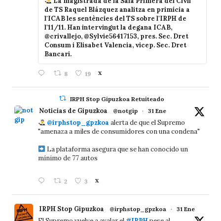
La magistrada de la Sala Primera del Civil
de TS Raquel Blázquez analitza en primícia a
l'ICAB les sentències del TS sobre l'IRPH de
l'11/11. Han intervingut la degana ICAB,
@crivallejo, @Sylvie56417153, pres. Sec. Dret
Consum i Elisabet Valencia, vicep. Sec. Dret
Bancari.
8
19
X
IRPH Stop Gipuzkoa Retuiteado
Noticias de Gipuzkoa
@notgip
·
31 Ene
@irphstop_gpzkoa
alerta de que el Supremo
"amenaza a miles de consumidores con una condena"
La plataforma asegura que se han conocido un
mínimo de 77 autos
2
3
X
IRPH Stop Gipuzkoa
@irphstop_gpzkoa
·
31 Ene
El Supremo vuelve a avalar el
#IRPH
pese al