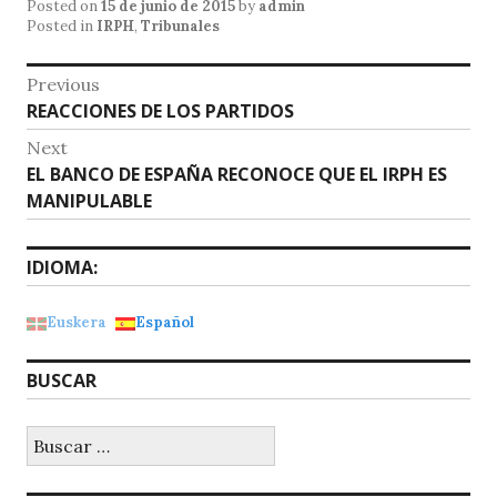
Posted on
15 de junio de 2015
by
admin
s
e
l
Posted in
IRPH
,
Tribunales
A
b
Navegación
Previous
p
o
Previous
REACCIONES DE LOS PARTIDOS
de
p
o
post:
Next
entradas
k
Next
EL BANCO DE ESPAÑA RECONOCE QUE EL IRPH ES
post:
MANIPULABLE
IDIOMA:
Euskera
Español
BUSCAR
Buscar: