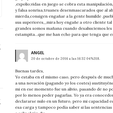
,expolio,vidas en juego se cobra esta manipulació
y falsa sonrisa,truanes desenmascarados que al ab
mierda,consigen engañar a la gente humilde ,puebl
sus superiores,,,mira hoy engañe a otro cliente ta
grandes somos mañana cuando desahuciemos les das
estampita…que me han echo para que tenga que esc
ANGEL
20 de octubre de 2016 a las 16:32 04%318.
Buenas tardes,
Yo estaba en el mismo caso, pero después de muc
a una novación (pagando yo los costes) sustituyén
mi en ese momento fue un alivio, pasando de no pod
por lo menos poder pagarlas. Yo ya era conocedo
declararse nulo en un futuro, pero mi capacidad
esa carga y tampoco podía saber si las sentencias i