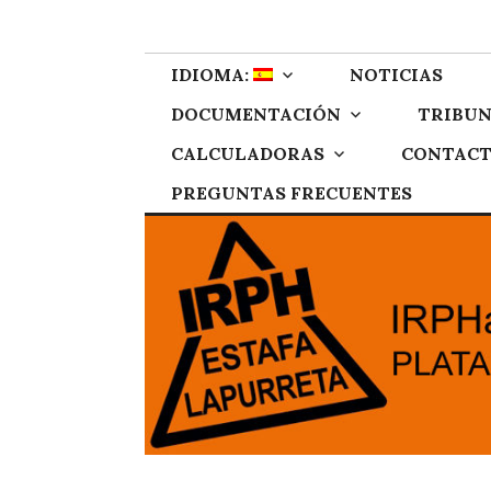
Skip
IRPH Stop Gipu
Plataforma de afectados por el IRPH de Gipuzkoa
to
content
IDIOMA:
NOTICIAS
DOCUMENTACIÓN
TRIBUN
CALCULADORAS
CONTAC
PREGUNTAS FRECUENTES