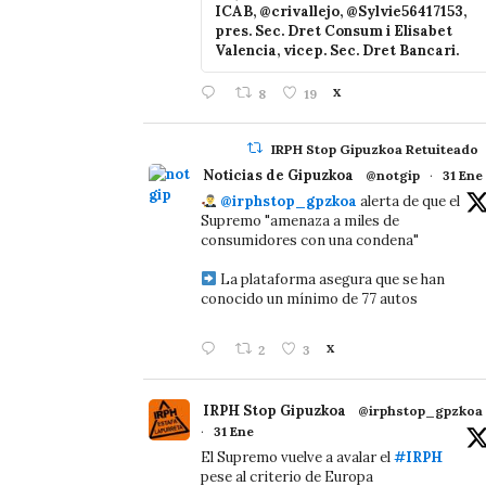
ICAB, @crivallejo, @Sylvie56417153,
pres. Sec. Dret Consum i Elisabet
Valencia, vicep. Sec. Dret Bancari.
8
19
X
IRPH Stop Gipuzkoa Retuiteado
Noticias de Gipuzkoa
@notgip
·
31 Ene
@irphstop_gpzkoa
alerta de que el
Supremo "amenaza a miles de
consumidores con una condena"
La plataforma asegura que se han
conocido un mínimo de 77 autos
2
3
X
IRPH Stop Gipuzkoa
@irphstop_gpzkoa
·
31 Ene
El Supremo vuelve a avalar el
#IRPH
pese al criterio de Europa