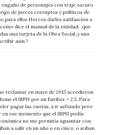
n, engaño de personajes con traje oscuro
rigo de jueces corruptos y politicos de
o,para ellos Horcos darles satifasción a
l como dice el manual de la entidad…que
 una tarjeta de la Obra Social,,y una
ribir asin.?
ho reclamar en mayo de 2015 accedieron
dome el IRPH por un Euribor + 2,5. Para
er pagar las cuotas, a ir asfixiado pero
r en ese momento que el IRPH podía
 económica no me permitía aguantar con
ban a salir en un año o en cinco, o si iban