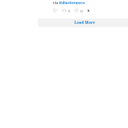
vía
@diariovasco
8
12
X
Load More