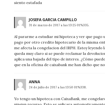
siento estafada
JOSEFA GARCIA CAMPILLO
31 de marzo de 2017 a las 13:25 01%335.
Al pararme a estudiar mi hipoteca y ver que pago 
pago por otro credito hipotecario de la misma enti
me afecta la congelacion del IRPH. Estoy leyendo l
queda muy claro si se puede reclamar la devolucio
aplica una bajada del tipo de interes. ¿Cómo pue
que en la oficina de caixabank me han dicho que no
ANNA
24 de julio de 2017 a las 13:50 01%338.
Yo tengo un hipoteca con CaixaBank, me congelaro
ningun recurso. Esto se aplicara automaticamente