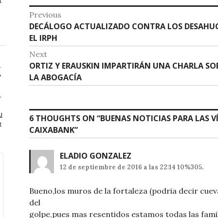
t
p
o
Navegación
Previous
p
o
Previous
DECÁLOGO ACTUALIZADO CONTRA LOS DESAHUC
de
post:
EL IRPH
k
entradas
Next
Next
ORTIZ Y ERAUSKIN IMPARTIRÁN UNA CHARLA SOB
post:
LA ABOGACÍA
r
l
6 THOUGHTS ON “
BUENAS NOTICIAS PARA LAS V
t
CAIXABANK
”
ELADIO GONZALEZ
12 de septiembre de 2016 a las 22:14 10%305.
Bueno,los muros de la fortaleza (podria decir cuev
del
golpe,pues mas resentidos estamos todas las fami