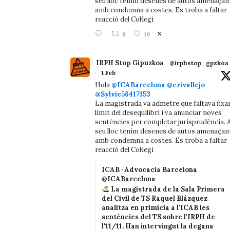
seu lloc tenim desenes de autos amenaçan
amb condemna a costes. Es troba a faltar
reacció del Col·legi
8
19
X
IRPH Stop Gipuzkoa
@irphstop_gpzkoa
·
1 Feb
Hola
@ICABarcelona
@crivallejo
@Sylvie56417153
La magistrada va admetre que faltava fixa
límit del desequilibri i va anunciar noves
sentències per completar jurisprudència. A
seu lloc tenim desenes de autos amenaçan
amb condemna a costes. Es troba a faltar
reacció del Col·legi
ICAB · Advocacia Barcelona
@ICABarcelona
La magistrada de la Sala Primera
del Civil de TS Raquel Blázquez
analitza en primícia a l'ICAB les
sentències del TS sobre l'IRPH de
l'11/11. Han intervingut la degana