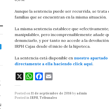
Aunque la sentencia puede ser recurrida, se trata 
familias que se encuentran en la misma situación.
La misma sentencia establece que «efectivamente, 
manipulable», pero incomprensiblemente añade qu
denunciarlo, y por tanto no accede a la devolució
IRPH Cajas desde el inicio de la hipoteca.
La sentencia está disponible en
nuestro apartado 
directamente a ella haciendo click aquí
.
X
W
F
E
h
a
m
at
c
ai
Posted on
11 de septiembre de 2016
by
admin
r
s
e
l
Posted in
IRPH
,
Tribunales
A
b
l