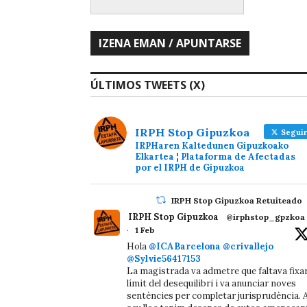
ÚLTIMOS TWEETS (X)
IRPH Stop Gipuzkoa
Seguir
IRPHaren Kaltedunen Gipuzkoako
Elkartea ¦ Plataforma de Afectadas
por el IRPH de Gipuzkoa
IRPH Stop Gipuzkoa Retuiteado
IRPH Stop Gipuzkoa
@irphstop_gpzkoa
·
1 Feb
Hola
@ICABarcelona
@crivallejo
@Sylvie56417153
La magistrada va admetre que faltava fixa
límit del desequilibri i va anunciar noves
sentències per completar jurisprudència. A