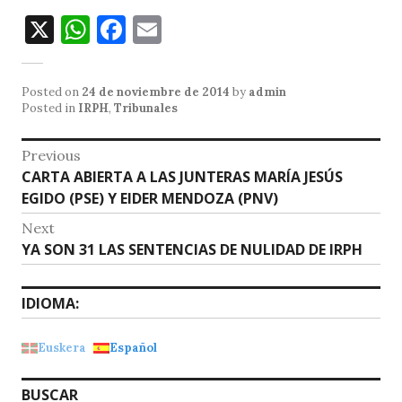
X
W
F
E
h
a
m
at
c
ai
Posted on
24 de noviembre de 2014
by
admin
s
e
l
Posted in
IRPH
,
Tribunales
A
b
Navegación
Previous
p
o
Previous
CARTA ABIERTA A LAS JUNTERAS MARÍA JESÚS
de
p
o
post:
EGIDO (PSE) Y EIDER MENDOZA (PNV)
entradas
k
Next
Next
YA SON 31 LAS SENTENCIAS DE NULIDAD DE IRPH
post:
IDIOMA:
Euskera
Español
BUSCAR