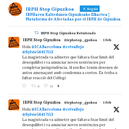
IRPH Stop Gipuzkoa
Seguir
IRPHaren Kaltedunen Gipuzkoako Elkartea ¦
Plataforma de Afectadas por el IRPH de Gipuzkoa
IRPH Stop Gipuzkoa Retuiteado
IRPH Stop Gipuzkoa
@irphstop_gpzkoa
·
1 Feb
Hola
@ICABarcelona
@crivallejo
@Sylvie56417153
La magistrada va admetre que faltava fixar límit del
desequilibri i va anunciar noves sentències per
completar jurisprudència. Al seu lloc tenim desenes de
autos amenaçant amb condemna a costes. Es troba a
faltar reacció del Col·legi
8
19
X
IRPH Stop Gipuzkoa
@irphstop_gpzkoa
·
1 Feb
Hola
@ICABarcelona
@crivallejo
@Sylvie56417153
La magistrada va admetre que faltava fixar límit del
desequilibri i va anunciar noves sentències per