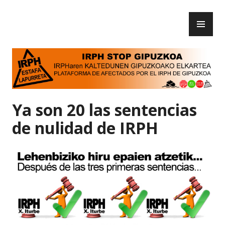
Skip
PR
to
IRPH Stop Gipuzkoa
ME
content
Ya son 20 las sentencias
de nulidad de IRPH