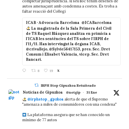
completar jurisprudència. Al seu lloc tenim desenes de
autos amenaçant amb condemna a costes. Es troba a
faltar reacció del Col·legi
ICAB · Advocacia Barcelona
@ICABarcelona
La magistrada de la Sala Primera del Civil
de TS Raquel Blázquez analitza en primícia a
l'ICAB les sentències del TS sobre l'IRPH de
l'11/11. Han intervingut la degana ICAB,
@crivallejo, @Sylvie56417153, pres. Sec. Dret
Consum i Elisabet Valencia, vicep. Sec. Dret
Bancari.
8
19
X
IRPH Stop Gipuzkoa Retuiteado
Noticias de Gipuzkoa
@notgip
·
31 Ene
@irphstop_gpzkoa
alerta de que el Supremo
"amenaza a miles de consumidores con una condena"
La plataforma asegura que se han conocido un
mínimo de 77 autos