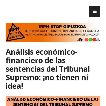
Skip
PR
to
IRPH Stop Gipuzkoa
ME
content
Análisis económico-
financiero de las
sentencias del Tribunal
Supremo: ¡no tienen ni
idea!