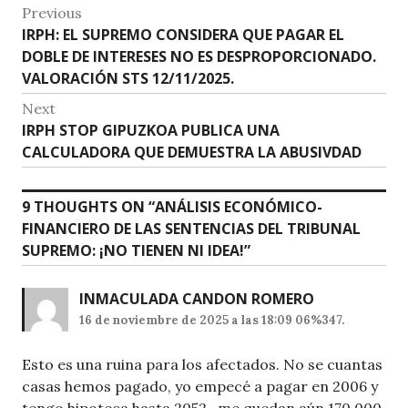
A
b
Navegación
Previous
p
o
Previous
IRPH: EL SUPREMO CONSIDERA QUE PAGAR EL
de
p
o
post:
DOBLE DE INTERESES NO ES DESPROPORCIONADO.
entradas
VALORACIÓN STS 12/11/2025.
k
Next
Next
IRPH STOP GIPUZKOA PUBLICA UNA
post:
CALCULADORA QUE DEMUESTRA LA ABUSIVDAD
9 THOUGHTS ON “
ANÁLISIS ECONÓMICO-
FINANCIERO DE LAS SENTENCIAS DEL TRIBUNAL
SUPREMO: ¡NO TIENEN NI IDEA!
”
INMACULADA CANDON ROMERO
16 de noviembre de 2025 a las 18:09 06%347.
Esto es una ruina para los afectados. No se cuantas
casas hemos pagado, yo empecé a pagar en 2006 y
tengo hipoteca hasta 2052 , me quedan aún 170.000