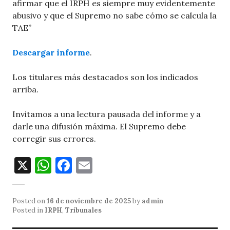
afirmar que el IRPH es siempre muy evidentemente
abusivo y que el Supremo no sabe cómo se calcula la
TAE”
Descargar informe
.
Los titulares más destacados son los indicados
arriba.
Invitamos a una lectura pausada del informe y a
darle una difusión máxima. El Supremo debe
corregir sus errores.
X
W
F
E
h
a
m
at
c
ai
Posted on
16 de noviembre de 2025
by
admin
s
e
l
Posted in
IRPH
,
Tribunales