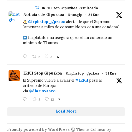
IRPH Stop Gipuzkoa Retuiteado
Noticias de Gipuzkoa
@notgip
·
31 Ene
@irphstop_gpzkoa
alerta de que el Supremo
"amenaza a miles de consumidores con una condena"
La plataforma asegura que se han conocido un
mínimo de 77 autos
2
3
X
IRPH Stop Gipuzkoa
@irphstop_gpzkoa
·
31 Ene
El Supremo vuelve a avalar el
#IRPH
pese al
criterio de Europa
vía
@diariovasco
8
12
X
Load More
Proudly powered by WordPress
Theme: Colinear by