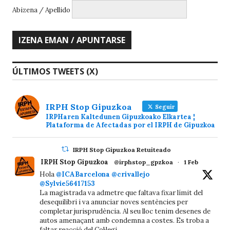
Abizena / Apellido
ÚLTIMOS TWEETS (X)
IRPH Stop Gipuzkoa
Seguir
IRPHaren Kaltedunen Gipuzkoako Elkartea ¦
Plataforma de Afectadas por el IRPH de Gipuzkoa
IRPH Stop Gipuzkoa Retuiteado
IRPH Stop Gipuzkoa
@irphstop_gpzkoa
·
1 Feb
Hola
@ICABarcelona
@crivallejo
@Sylvie56417153
La magistrada va admetre que faltava fixar límit del
desequilibri i va anunciar noves sentències per
completar jurisprudència. Al seu lloc tenim desenes de
autos amenaçant amb condemna a costes. Es troba a
faltar reacció del Col·legi