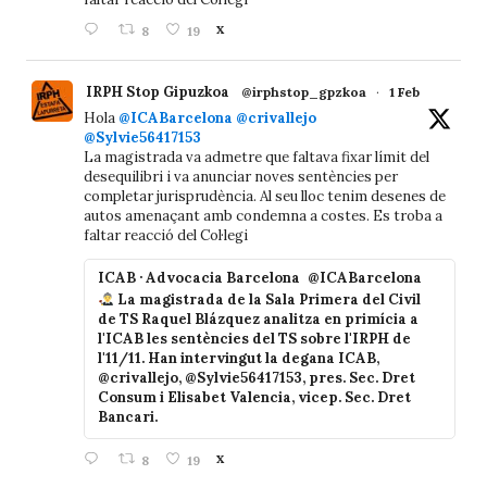
8
19
X
IRPH Stop Gipuzkoa
@irphstop_gpzkoa
·
1 Feb
Hola
@ICABarcelona
@crivallejo
@Sylvie56417153
La magistrada va admetre que faltava fixar límit del
desequilibri i va anunciar noves sentències per
completar jurisprudència. Al seu lloc tenim desenes de
autos amenaçant amb condemna a costes. Es troba a
faltar reacció del Col·legi
ICAB · Advocacia Barcelona
@ICABarcelona
La magistrada de la Sala Primera del Civil
de TS Raquel Blázquez analitza en primícia a
l'ICAB les sentències del TS sobre l'IRPH de
l'11/11. Han intervingut la degana ICAB,
@crivallejo, @Sylvie56417153, pres. Sec. Dret
Consum i Elisabet Valencia, vicep. Sec. Dret
Bancari.
8
19
X