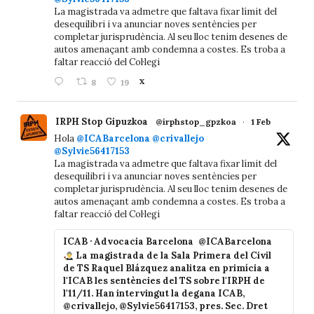
La magistrada va admetre que faltava fixar límit del
desequilibri i va anunciar noves sentències per
completar jurisprudència. Al seu lloc tenim desenes de
autos amenaçant amb condemna a costes. Es troba a
faltar reacció del Col·legi
8
19
X
IRPH Stop Gipuzkoa
@irphstop_gpzkoa
·
1 Feb
Hola
@ICABarcelona
@crivallejo
@Sylvie56417153
La magistrada va admetre que faltava fixar límit del
desequilibri i va anunciar noves sentències per
completar jurisprudència. Al seu lloc tenim desenes de
autos amenaçant amb condemna a costes. Es troba a
faltar reacció del Col·legi
ICAB · Advocacia Barcelona
@ICABarcelona
La magistrada de la Sala Primera del Civil
de TS Raquel Blázquez analitza en primícia a
l'ICAB les sentències del TS sobre l'IRPH de
l'11/11. Han intervingut la degana ICAB,
@crivallejo, @Sylvie56417153, pres. Sec. Dret