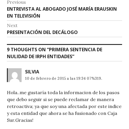
Navegación
Previous
p
o
Previous
ENTREVISTA AL ABOGADO JOSÉ MARÍA ERAUSKIN
de
p
o
post:
EN TELEVISIÓN
entradas
k
Next
Next
PRESENTACIÓN DEL DECÁLOGO
post:
9 THOUGHTS ON “
PRIMERA SENTENCIA DE
NULIDAD DE IRPH ENTIDADES
”
SILVIA
10 de febrero de 2015 a las 19:34 07%319.
Hola..me gustaría toda la informacion de los pasos
que debo seguir si se puede reclamar de manera
retroactiva; ya que soy una afectada por este indice
y esta entidad que ahora se ha fusionado con Caja
Sur.Gracias!