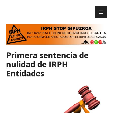
Skip
PR
to
IRPH Stop Gipuzkoa
ME
content
Primera sentencia de
nulidad de IRPH
Entidades