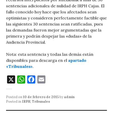
sentencias adicionales de nulidad de IRPH Cajas. El
fallo conocido hoy hace que los afectados sean
optimistas y consideren perfectamente factible que
las siguientes 30 sentencias sean ratificadas, pues
las demandas fueron mejor argumentadas que la
primera y podrán despejar las «dudas» de la
Audiencia Provincial.
Nota: esta sentencia y todas las demás están
disponibles para descarga en el
apartado
«Tribunales»
.
X
W
F
E
h
a
m
at
c
ai
Posted on
10 de febrero de 2015
by
admin
s
e
l
Posted in
IRPH
,
Tribunales
A
b