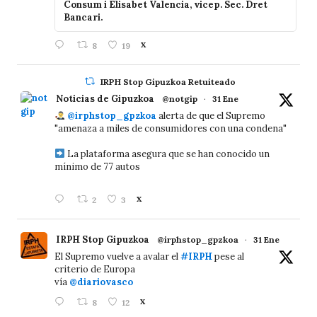
Consum i Elisabet Valencia, vicep. Sec. Dret
Bancari.
8
19
X
IRPH Stop Gipuzkoa Retuiteado
Noticias de Gipuzkoa
@notgip
·
31 Ene
@irphstop_gpzkoa
alerta de que el Supremo
"amenaza a miles de consumidores con una condena"
La plataforma asegura que se han conocido un
mínimo de 77 autos
2
3
X
IRPH Stop Gipuzkoa
@irphstop_gpzkoa
·
31 Ene
El Supremo vuelve a avalar el
#IRPH
pese al
criterio de Europa
vía
@diariovasco
8
12
X