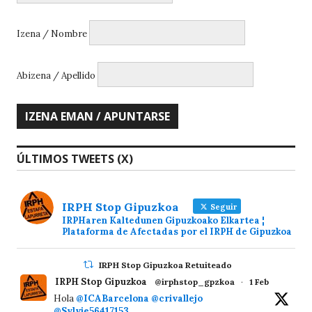
Izena / Nombre
Abizena / Apellido
ÚLTIMOS TWEETS (X)
IRPH Stop Gipuzkoa
Seguir
IRPHaren Kaltedunen Gipuzkoako Elkartea ¦
Plataforma de Afectadas por el IRPH de Gipuzkoa
IRPH Stop Gipuzkoa Retuiteado
IRPH Stop Gipuzkoa
@irphstop_gpzkoa
·
1 Feb
Hola
@ICABarcelona
@crivallejo
@Sylvie56417153