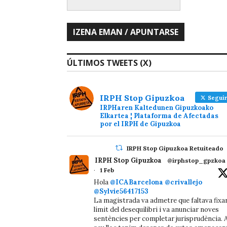
ÚLTIMOS TWEETS (X)
IRPH Stop Gipuzkoa
Seguir
IRPHaren Kaltedunen Gipuzkoako
Elkartea ¦ Plataforma de Afectadas
por el IRPH de Gipuzkoa
IRPH Stop Gipuzkoa Retuiteado
IRPH Stop Gipuzkoa
@irphstop_gpzkoa
·
1 Feb
Hola
@ICABarcelona
@crivallejo
@Sylvie56417153
La magistrada va admetre que faltava fixa
límit del desequilibri i va anunciar noves
sentències per completar jurisprudència. A