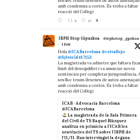
seu lloc tenim desenes de autos amenaçan
amb condemna a costes. Es troba a faltar
reacció del Col·legi
8
19
X
IRPH Stop Gipuzkoa
@irphstop_gpzkoa
·
1 Feb
Hola
@ICABarcelona
@crivallejo
@Sylvie56417153
La magistrada va admetre que faltava fixa
límit del desequilibri i va anunciar noves
sentències per completar jurisprudència. A
seu lloc tenim desenes de autos amenaçan
amb condemna a costes. Es troba a faltar
reacció del Col·legi
ICAB · Advocacia Barcelona
@ICABarcelona
La magistrada de la Sala Primera
del Civil de TS Raquel Blázquez
analitza en primícia a l'ICAB les
sentències del TS sobre l'IRPH de
l'11/11. Han intervingut la degana