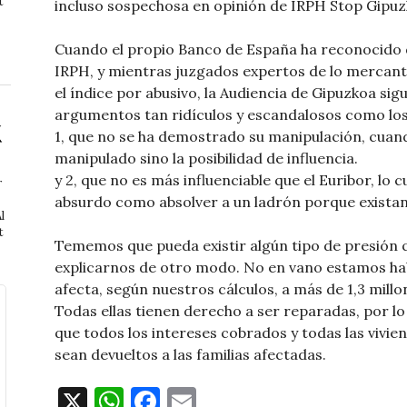
t
incluso sospechosa en opinión de IRPH Stop Gipuz
Cuando el propio Banco de España ha reconocido qu
IRPH, y mientras juzgados expertos de lo mercant
el índice por abusivo, la Audiencia de Gipuzkoa si
argumentos tan ridículos y escandalosos como los
1, que no se ha demostrado su manipulación, cuando
manipulado sino la posibilidad de influencia.
y 2, que no es más influenciable que el Euribor, lo 
r
absurdo como absolver a un ladrón porque existan
l
t
Tememos que pueda existir algún tipo de presión 
explicarnos de otro modo. No en vano estamos hab
afecta, según nuestros cálculos, a más de 1,3 millo
Todas ellas tienen derecho a ser reparadas, por l
que todos los intereses cobrados y todas las vivi
sean devueltos a las familias afectadas.
X
W
F
E