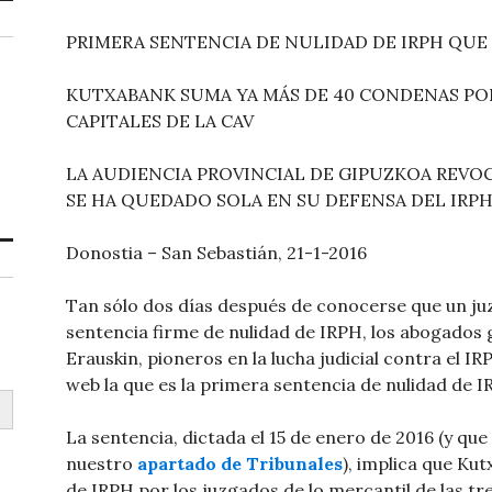
PRIMERA SENTENCIA DE NULIDAD DE IRPH QUE
KUTXABANK SUMA YA MÁS DE 40 CONDENAS POR
CAPITALES DE LA CAV
LA AUDIENCIA PROVINCIAL DE GIPUZKOA REVO
SE HA QUEDADO SOLA EN SU DEFENSA DEL IRP
Donostia – San Sebastián, 21-1-2016
Tan sólo dos días después de conocerse que un ju
sentencia firme de nulidad de IRPH, los abogados
Erauskin, pioneros en la lucha judicial contra el 
web la que es la primera sentencia de nulidad de 
La sentencia, dictada el 15 de enero de 2016 (y qu
nuestro
apartado de Tribunales
), implica que Ku
de IRPH por los juzgados de lo mercantil de las tre