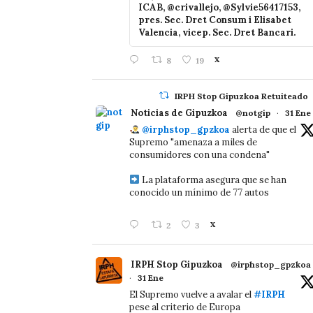
ICAB, @crivallejo, @Sylvie56417153,
pres. Sec. Dret Consum i Elisabet
Valencia, vicep. Sec. Dret Bancari.
8
19
X
IRPH Stop Gipuzkoa Retuiteado
Noticias de Gipuzkoa
@notgip
·
31 Ene
@irphstop_gpzkoa
alerta de que el
Supremo "amenaza a miles de
consumidores con una condena"
La plataforma asegura que se han
conocido un mínimo de 77 autos
2
3
X
IRPH Stop Gipuzkoa
@irphstop_gpzkoa
·
31 Ene
El Supremo vuelve a avalar el
#IRPH
pese al criterio de Europa