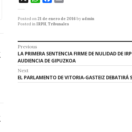
h
a
m
at
c
ai
Posted on
21 de enero de 2016
by
admin
s
e
l
Posted in
IRPH
,
Tribunales
A
b
p
o
Navegación
Previous
p
o
Previous
LA PRIMERA SENTENCIA FIRME DE NULIDAD DE IRP
de
post:
AUDIENCIA DE GIPUZKOA
k
entradas
Next
Next
EL PARLAMENTO DE VITORIA-GASTEIZ DEBATIRÁ S
post: