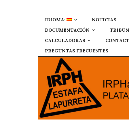
Skip
IRPH Stop Gipu
Plataforma de afectados por el IRPH de Gipuzkoa
to
content
IDIOMA:
NOTICIAS
DOCUMENTACIÓN
TRIBUN
CALCULADORAS
CONTAC
PREGUNTAS FRECUENTES