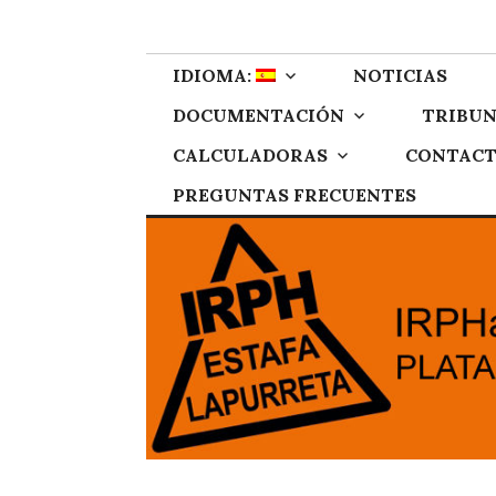
Skip
IRPH Stop Gipu
Plataforma de afectados por el IRPH de Gipuzkoa
to
content
IDIOMA:
NOTICIAS
DOCUMENTACIÓN
TRIBUN
CALCULADORAS
CONTAC
PREGUNTAS FRECUENTES