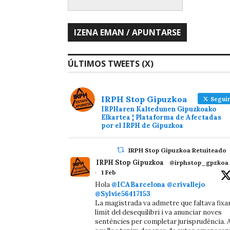
ÚLTIMOS TWEETS (X)
IRPH Stop Gipuzkoa
Seguir
IRPHaren Kaltedunen Gipuzkoako
Elkartea ¦ Plataforma de Afectadas
por el IRPH de Gipuzkoa
IRPH Stop Gipuzkoa Retuiteado
IRPH Stop Gipuzkoa
@irphstop_gpzkoa
·
1 Feb
Hola
@ICABarcelona
@crivallejo
@Sylvie56417153
La magistrada va admetre que faltava fixa
límit del desequilibri i va anunciar noves
sentències per completar jurisprudència. A