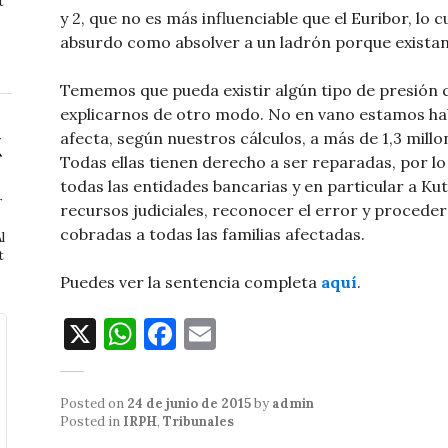
t
y 2, que no es más influenciable que el Euribor, lo 
absurdo como absolver a un ladrón porque existan
Tememos que pueda existir algún tipo de presión 
explicarnos de otro modo. No en vano estamos hab
afecta, según nuestros cálculos, a más de 1,3 millo
Todas ellas tienen derecho a ser reparadas, por lo
todas las entidades bancarias y en particular a K
r
recursos judiciales, reconocer el error y procede
cobradas a todas las familias afectadas.
l
t
Puedes ver la sentencia completa
aquí
.
X
W
F
E
h
a
m
at
c
ai
Posted on
24 de junio de 2015
by
admin
s
e
l
Posted in
IRPH
,
Tribunales