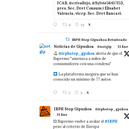
ICAB, @crivallejo, @Sylvie56417153,
pres. Sec. Dret Consum i Elisabet
Valencia, vicep. Sec. Dret Bancari.
8
19
X
IRPH Stop Gipuzkoa Retuiteado
Noticias de Gipuzkoa
@notgip
·
31 Ene
@irphstop_gpzkoa
alerta de que el
Supremo "amenaza a miles de
consumidores con una condena"
La plataforma asegura que se han
conocido un mínimo de 77 autos
2
3
X
IRPH Stop Gipuzkoa
@irphstop_gpzkoa
·
31 Ene
El Supremo vuelve a avalar el
#IRPH
pese al criterio de Europa