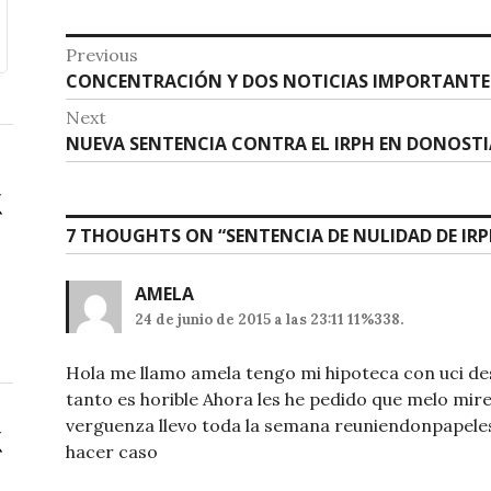
A
b
p
o
Navegación
Previous
p
o
Previous
CONCENTRACIÓN Y DOS NOTICIAS IMPORTANTE
de
post:
k
Next
entradas
Next
NUEVA SENTENCIA CONTRA EL IRPH EN DONOSTI
post:
7 THOUGHTS ON “
SENTENCIA DE NULIDAD DE IR
AMELA
24 de junio de 2015 a las 23:11 11%338.
Hola me llamo amela tengo mi hipoteca con uci de
tanto es horible Ahora les he pedido que melo mire
verguenza llevo toda la semana reuniendonpapeles
hacer caso