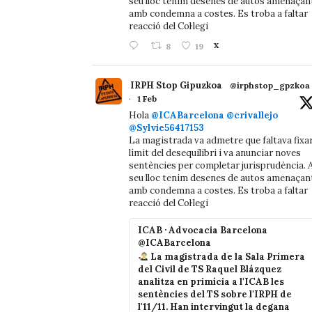
seu lloc tenim desenes de autos amenaçan
amb condemna a costes. Es troba a faltar
reacció del Col·legi
8
19
X
IRPH Stop Gipuzkoa
@irphstop_gpzkoa
·
1 Feb
Hola
@ICABarcelona
@crivallejo
@Sylvie56417153
La magistrada va admetre que faltava fixa
límit del desequilibri i va anunciar noves
sentències per completar jurisprudència. A
seu lloc tenim desenes de autos amenaçan
amb condemna a costes. Es troba a faltar
reacció del Col·legi
ICAB · Advocacia Barcelona
@ICABarcelona
La magistrada de la Sala Primera
del Civil de TS Raquel Blázquez
analitza en primícia a l'ICAB les
sentències del TS sobre l'IRPH de
l'11/11. Han intervingut la degana