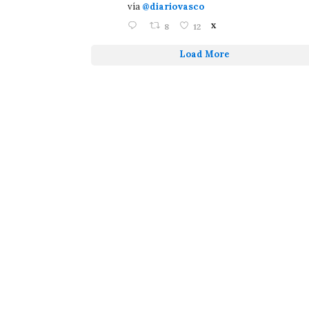
vía
@diariovasco
8
12
X
Load More