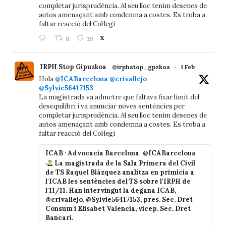
completar jurisprudència. Al seu lloc tenim desenes de
autos amenaçant amb condemna a costes. Es troba a
faltar reacció del Col·legi
8
19
X
IRPH Stop Gipuzkoa
@irphstop_gpzkoa
·
1 Feb
Hola
@ICABarcelona
@crivallejo
@Sylvie56417153
La magistrada va admetre que faltava fixar límit del
desequilibri i va anunciar noves sentències per
completar jurisprudència. Al seu lloc tenim desenes de
autos amenaçant amb condemna a costes. Es troba a
faltar reacció del Col·legi
ICAB · Advocacia Barcelona
@ICABarcelona
La magistrada de la Sala Primera del Civil
de TS Raquel Blázquez analitza en primícia a
l'ICAB les sentències del TS sobre l'IRPH de
l'11/11. Han intervingut la degana ICAB,
@crivallejo, @Sylvie56417153, pres. Sec. Dret
Consum i Elisabet Valencia, vicep. Sec. Dret
Bancari.