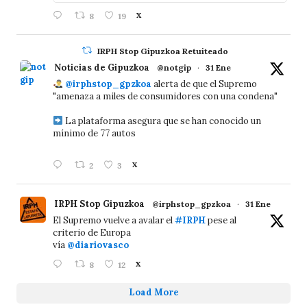
8
19
X
IRPH Stop Gipuzkoa Retuiteado
Noticias de Gipuzkoa
@notgip
·
31 Ene
@irphstop_gpzkoa
alerta de que el Supremo
"amenaza a miles de consumidores con una condena"
La plataforma asegura que se han conocido un
mínimo de 77 autos
2
3
X
IRPH Stop Gipuzkoa
@irphstop_gpzkoa
·
31 Ene
El Supremo vuelve a avalar el
#IRPH
pese al
criterio de Europa
vía
@diariovasco
8
12
X
Load More