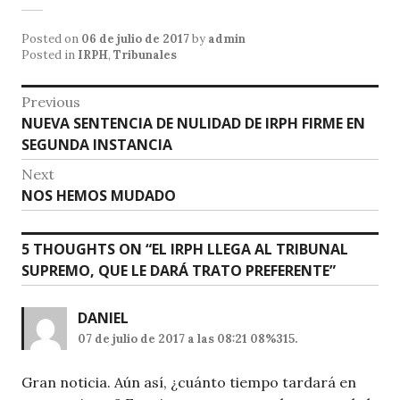
h
a
m
at
c
ai
Posted on
06 de julio de 2017
by
admin
s
e
l
Posted in
IRPH
,
Tribunales
A
b
Navegación
Previous
p
o
Previous
NUEVA SENTENCIA DE NULIDAD DE IRPH FIRME EN
de
p
o
post:
SEGUNDA INSTANCIA
entradas
k
Next
Next
NOS HEMOS MUDADO
post:
5 THOUGHTS ON “
EL IRPH LLEGA AL TRIBUNAL
SUPREMO, QUE LE DARÁ TRATO PREFERENTE
”
DANIEL
07 de julio de 2017 a las 08:21 08%315.
Gran noticia. Aún así, ¿cuánto tiempo tardará en