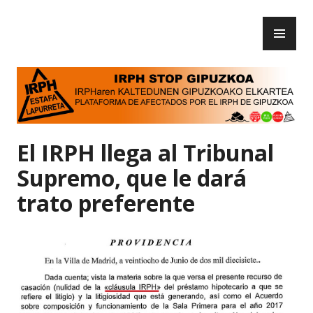
Skip
PR
to
IRPH Stop Gipuzkoa
ME
content
El IRPH llega al Tribunal
Supremo, que le dará
trato preferente