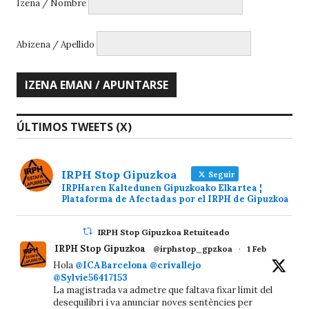
Izena / Nombre
Abizena / Apellido
ÚLTIMOS TWEETS (X)
IRPH Stop Gipuzkoa
Seguir
IRPHaren Kaltedunen Gipuzkoako Elkartea ¦
Plataforma de Afectadas por el IRPH de Gipuzkoa
IRPH Stop Gipuzkoa Retuiteado
IRPH Stop Gipuzkoa
@irphstop_gpzkoa
·
1 Feb
Hola
@ICABarcelona
@crivallejo
@Sylvie56417153
La magistrada va admetre que faltava fixar límit del
desequilibri i va anunciar noves sentències per