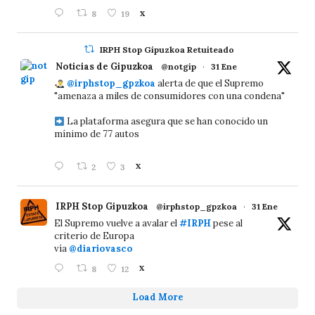
8
19
X
IRPH Stop Gipuzkoa Retuiteado
Noticias de Gipuzkoa
@notgip
·
31 Ene
@irphstop_gpzkoa
alerta de que el Supremo
"amenaza a miles de consumidores con una condena"
La plataforma asegura que se han conocido un
mínimo de 77 autos
2
3
X
IRPH Stop Gipuzkoa
@irphstop_gpzkoa
·
31 Ene
El Supremo vuelve a avalar el
#IRPH
pese al
criterio de Europa
vía
@diariovasco
8
12
X
Load More