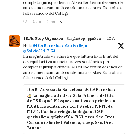
completar jurisprudència. Al seu lloc tenim desenes de
autos amenaçant amb condemna a costes. Es troba a
faltar reacció del Col·legi
8
19
X
IRPH Stop Gipuzkoa
@irphstop_gpzkoa
·
1 Feb
Hola
@ICABarcelona
@crivallejo
@Sylvie56417153
La magistrada va admetre que faltava fixar límit del
desequilibri i va anunciar noves sentències per
completar jurisprudència. Al seu lloc tenim desenes de
autos amenaçant amb condemna a costes. Es troba a
faltar reacció del Col·legi
ICAB · Advocacia Barcelona
@ICABarcelona
La magistrada de la Sala Primera del Civil
de TS Raquel Blázquez analitza en primícia a
l'ICAB les sentències del TS sobre l'IRPH de
l'11/11. Han intervingut la degana ICAB,
@crivallejo, @Sylvie56417153, pres. Sec. Dret
Consum i Elisabet Valencia, vicep. Sec. Dret
Bancari.