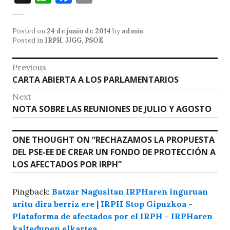
h
a
m
at
c
ai
Posted on
24 de junio de 2014
by
admin
s
e
l
Posted in
IRPH
,
JJGG
,
PSOE
A
b
Navegación
Previous
p
o
Previous
CARTA ABIERTA A LOS PARLAMENTARIOS
de
p
o
post:
Next
entradas
k
Next
NOTA SOBRE LAS REUNIONES DE JULIO Y AGOSTO
post:
ONE THOUGHT ON “
RECHAZAMOS LA PROPUESTA
DEL PSE-EE DE CREAR UN FONDO DE PROTECCIÓN A
LOS AFECTADOS POR IRPH
”
Pingback:
Batzar Nagusitan IRPHaren inguruan
aritu dira berriz ere | IRPH Stop Gipuzkoa -
Plataforma de afectados por el IRPH - IRPHaren
kaltedunen elkartea