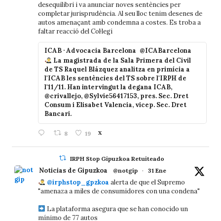
desequilibri i va anunciar noves sentències per
completar jurisprudència. Al seu lloc tenim desenes de
autos amenaçant amb condemna a costes. Es troba a
faltar reacció del Col·legi
ICAB · Advocacia Barcelona
@ICABarcelona
La magistrada de la Sala Primera del Civil
de TS Raquel Blázquez analitza en primícia a
l'ICAB les sentències del TS sobre l'IRPH de
l'11/11. Han intervingut la degana ICAB,
@crivallejo, @Sylvie56417153, pres. Sec. Dret
Consum i Elisabet Valencia, vicep. Sec. Dret
Bancari.
8
19
X
IRPH Stop Gipuzkoa Retuiteado
Noticias de Gipuzkoa
@notgip
·
31 Ene
@irphstop_gpzkoa
alerta de que el Supremo
"amenaza a miles de consumidores con una condena"
La plataforma asegura que se han conocido un
mínimo de 77 autos