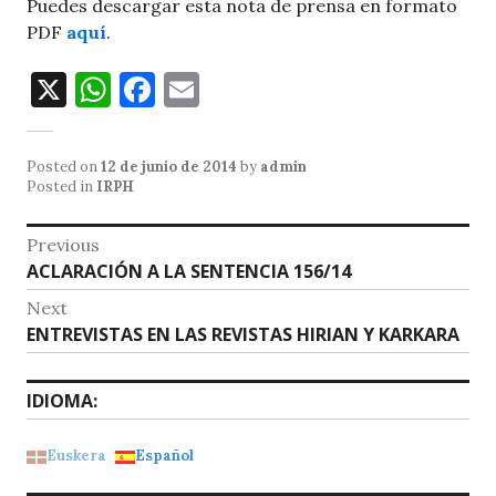
Puedes descargar esta nota de prensa en formato
PDF
aquí
.
X
W
F
E
h
a
m
at
c
ai
Posted on
12 de junio de 2014
by
admin
s
e
l
Posted in
IRPH
A
b
Navegación
Previous
p
o
Previous
ACLARACIÓN A LA SENTENCIA 156/14
de
p
o
post:
Next
entradas
k
Next
ENTREVISTAS EN LAS REVISTAS HIRIAN Y KARKARA
post:
IDIOMA:
Euskera
Español