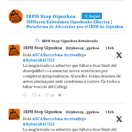
IRPH Stop Gipuzkoa
Seguir
IRPHaren Kaltedunen Gipuzkoako Elkartea ¦
Plataforma de Afectadas por el IRPH de Gipuzkoa
IRPH Stop Gipuzkoa Retuiteado
IRPH Stop Gipuzkoa
@irphstop_gpzkoa
·
1 Feb
Hola
@ICABarcelona
@crivallejo
@Sylvie56417153
La magistrada va admetre que faltava fixar límit del
desequilibri i va anunciar noves sentències per
completar jurisprudència. Al seu lloc tenim desenes de
autos amenaçant amb condemna a costes. Es troba a
faltar reacció del Col·legi
8
19
X
IRPH Stop Gipuzkoa
@irphstop_gpzkoa
·
1 Feb
Hola
@ICABarcelona
@crivallejo
@Sylvie56417153
La magistrada va admetre que faltava fixar límit del