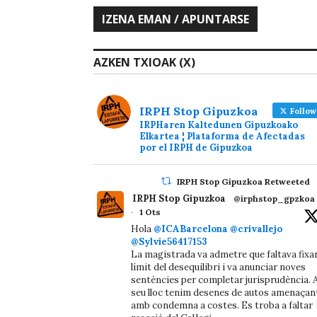
AZKEN TXIOAK (X)
IRPH Stop Gipuzkoa
Follow
IRPHaren Kaltedunen Gipuzkoako
Elkartea ¦ Plataforma de Afectadas
por el IRPH de Gipuzkoa
IRPH Stop Gipuzkoa Retweeted
IRPH Stop Gipuzkoa
@irphstop_gpzkoa
·
1 Ots
Hola
@ICABarcelona
@crivallejo
@Sylvie56417153
La magistrada va admetre que faltava fixa
límit del desequilibri i va anunciar noves
sentències per completar jurisprudència. A
seu lloc tenim desenes de autos amenaçan
amb condemna a costes. Es troba a faltar