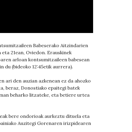
ntsumitzaileen Babeserako Aitzindarien
 eta 21ean, Oviedon. Erauskinek
ioaren arloan kontsumitzaileen babesean
in du (bideoko 12:45etik aurrera).
en ari den auzian azkenean ez da ahozko
a, beraz, Donostiako epaitegi batek
man beharko litzateke, eta betiere urtea
ak bere ondorioak aurkeztu dituela eta
painiako Auzitegi Gorenaren irizpidearen