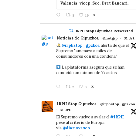
Valencia, vicep. Sec. Dret Bancari.
8
19
X
IRPH Stop Gipuzkoa Retweeted
Noticias de Gipuzkoa
@notgip
·
31 Urt
@irphstop_gpzkoa
alerta de que el
Supremo "amenaza a miles de
consumidores con una condena"
La plataforma asegura que se han
conocido un mínimo de 77 autos
2
3
X
IRPH Stop Gipuzkoa
@irphstop_gpzkoa
·
31 Urt
El Supremo vuelve a avalar el
#IRPH
pese al criterio de Europa
vía
@diariovasco