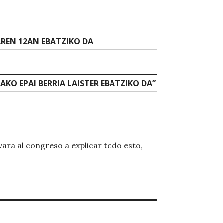
REN 12AN EBATZIKO DA
KO EPAI BERRIA LAISTER EBATZIKO DA
”
vara al congreso a explicar todo esto,