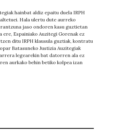
egiak hainbat aldiz epaitu duela IRPH
altetuei. Hala ulertu dute aurreko
 erantzuna jaso ondoren kasu guztietan
a ere, Espainiako Auzitegi Gorenak ez
otzen ditu IRPH klausula guztiak, kontratu
ropar Batasuneko Justizia Auzitegiak
rrera legearekin bat datorren ala ez
ren aurkako behin betiko kolpea izan