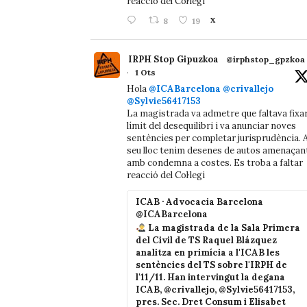
reacció del Col·legi
8
19
X
IRPH Stop Gipuzkoa
@irphstop_gpzkoa
·
1 Ots
Hola
@ICABarcelona
@crivallejo
@Sylvie56417153
La magistrada va admetre que faltava fixa
límit del desequilibri i va anunciar noves
sentències per completar jurisprudència. A
seu lloc tenim desenes de autos amenaçan
amb condemna a costes. Es troba a faltar
reacció del Col·legi
ICAB · Advocacia Barcelona
@ICABarcelona
La magistrada de la Sala Primera
del Civil de TS Raquel Blázquez
analitza en primícia a l'ICAB les
sentències del TS sobre l'IRPH de
l'11/11. Han intervingut la degana
ICAB, @crivallejo, @Sylvie56417153,
pres. Sec. Dret Consum i Elisabet