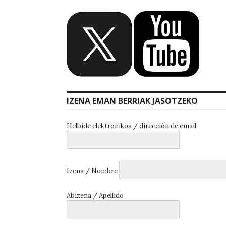
IZENA EMAN BERRIAK JASOTZEKO
Helbide elektronikoa / dirección de email:
Izena / Nombre
Abizena / Apellido