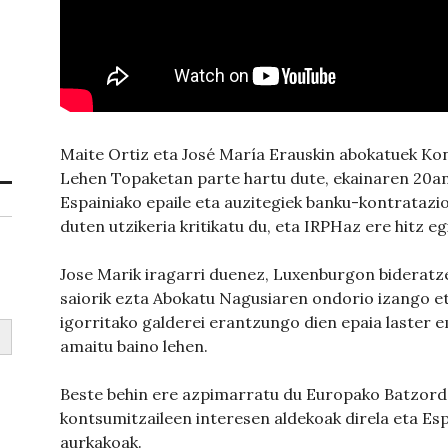
Maite Ortiz eta José María Erauskin abokatuek Ko
Lehen Topaketan parte hartu dute, ekainaren 20an
Espainiako epaile eta auzitegiek banku-kontrataz
duten utzikeria kritikatu du, eta IRPHaz ere hitz eg
Jose Marik iragarri duenez, Luxenburgon bideratz
saiorik ezta Abokatu Nagusiaren ondorio izango et
igorritako galderei erantzungo dien epaia laster e
amaitu baino lehen.
Beste behin ere azpimarratu du Europako Batzorde
kontsumitzaileen interesen aldekoak direla eta Es
aurkakoak.