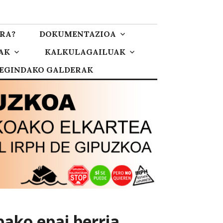
RA?
DOKUMENTAZIOA
AK
KALKULAGAILUAK
 EGINDAKO GALDERAK
ako epai berria