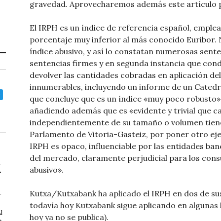
gravedad. Aprovecharemos además este artículo p
El IRPH es un índice de referencia español, empl
porcentaje muy inferior al más conocido Euribor.
índice abusivo, y así lo constatan numerosas senten
sentencias firmes y en segunda instancia que cond
devolver las cantidades cobradas en aplicación de
innumerables, incluyendo un informe de un Catedr
que concluye que es un índice «muy poco robusto»
añadiendo además que es «evidente y trivial que ca
independientemente de su tamaño o volumen tiene 
Parlamento de Vitoria-Gasteiz, por poner otro eje
IRPH es opaco, influenciable por las entidades ban
del mercado, claramente perjudicial para los con
abusivo».
Kutxa/Kutxabank ha aplicado el IRPH en dos de su
r
todavía hoy Kutxabank sigue aplicando en algunas 
l
hoy ya no se publica).