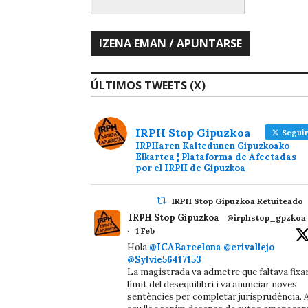
ÚLTIMOS TWEETS (X)
IRPH Stop Gipuzkoa
Seguir
IRPHaren Kaltedunen Gipuzkoako
Elkartea ¦ Plataforma de Afectadas
por el IRPH de Gipuzkoa
IRPH Stop Gipuzkoa Retuiteado
IRPH Stop Gipuzkoa
@irphstop_gpzkoa
·
1 Feb
Hola
@ICABarcelona
@crivallejo
@Sylvie56417153
La magistrada va admetre que faltava fixa
límit del desequilibri i va anunciar noves
sentències per completar jurisprudència. A