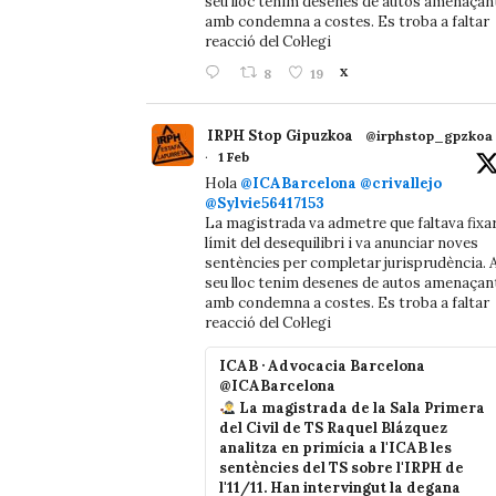
seu lloc tenim desenes de autos amenaçan
amb condemna a costes. Es troba a faltar
reacció del Col·legi
8
19
X
IRPH Stop Gipuzkoa
@irphstop_gpzkoa
·
1 Feb
Hola
@ICABarcelona
@crivallejo
@Sylvie56417153
La magistrada va admetre que faltava fixa
límit del desequilibri i va anunciar noves
sentències per completar jurisprudència. A
seu lloc tenim desenes de autos amenaçan
amb condemna a costes. Es troba a faltar
reacció del Col·legi
ICAB · Advocacia Barcelona
@ICABarcelona
La magistrada de la Sala Primera
del Civil de TS Raquel Blázquez
analitza en primícia a l'ICAB les
sentències del TS sobre l'IRPH de
l'11/11. Han intervingut la degana