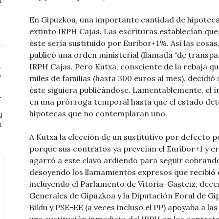
t
En Gipuzkoa, una importante cantidad de hipoteca
extinto IRPH Cajas. Las escrituras establecían que
éste sería sustituido por Euribor+1%. Así las cosas
publicó una orden ministerial (llamada “de transpa
IRPH Cajas. Pero Kutxa, consciente de la rebaja q
miles de familias (hasta 300 euros al mes), decidi
éste siguiera publicándose. Lamentablemente, el 
r
en una prórroga temporal hasta que el estado dete
hipotecas que no contemplaran uno.
l
t
A Kutxa la elección de un sustitutivo por defecto p
porque sus contratos ya preveían el Euribor+1 y era
agarró a este clavo ardiendo para seguir cobrando 
desoyendo los llamamientos expresos que recibió 
incluyendo el Parlamento de Vitoria-Gasteiz, dece
Generales de Gipuzkoa y la Diputación Foral de Gi
Bildu y PSE-EE (a veces incluso el PP) apoyaba a las