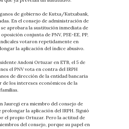
s que ya preveían un sustitutivo.
 órganos de gobierno de Kutxa/Kutxabank,
adas. En el consejo de administración de
 se aprobara la sustitución inmediata de
 oposición conjunta de PNV, PSE-EE, PP,
sindicales votaron repetidamente en
longar la aplicación del índice abusivo.
esidente Andoni Ortuzar en ETB, el 5 de
ones el PNV vota en contra del IRPH
ganos de dirección de la entidad bancaria
r de los intereses económicos de la
familias.
Jon Jauregi era miembro del consejo de
 prolongar la aplicación del IRPH. Siguió
r el propio Ortuzar. Pero la actitud de
miembros del consejo, porque su papel en