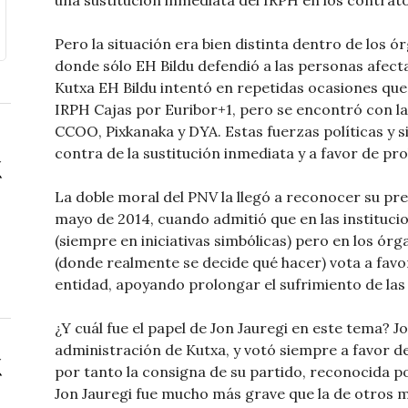
una sustitución inmediata del IRPH en los contrato
Pero la situación era bien distinta dentro de los
donde sólo EH Bildu defendió a las personas afect
Kutxa EH Bildu intentó en repetidas ocasiones que
IRPH Cajas por Euribor+1, pero se encontró con la
CCOO, Pixkanaka y DYA. Estas fuerzas políticas y 
contra de la sustitución inmediata y a favor de pro
La doble moral del PNV la llegó a reconocer su pr
mayo de 2014, cuando admitió que en las instituci
(siempre en iniciativas simbólicas) pero en los ór
(donde realmente se decide qué hacer) vota a favo
entidad, apoyando prolongar el sufrimiento de las 
¿Y cuál fue el papel de Jon Jauregi en este tema? 
administración de Kutxa, y votó siempre a favor de
por tanto la consigna de su partido, reconocida po
Jon Jauregi fue mucho más grave que la de otros 