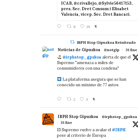
ICAB, @crivallejo, @Sylvie56417153,
pres. Sec. Dret Consum i Elisabet
Valencia, vicep. Sec. Dret Bancari.
8
19
X
IRPH Stop Gipuzkoa Retuiteado
Noticias de Gipuzkoa
@notgip
·
31 Ene
@irphstop_gpzkoa
alerta de que el
Supremo "amenaza a miles de
consumidores con una condena"
La plataforma asegura que se han
conocido un mínimo de 77 autos
2
3
X
IRPH Stop Gipuzkoa
@irphstop_gpzkoa
·
31 Ene
El Supremo vuelve a avalar el
#IRPH
pese al criterio de Europa