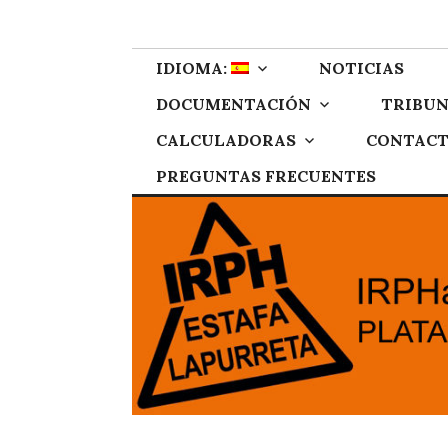
Skip
IRPH Stop Gipu
Plataforma de afectados por el IRPH de Gipuzkoa
to
content
IDIOMA:
NOTICIAS
DOCUMENTACIÓN
TRIBUN
CALCULADORAS
CONTAC
PREGUNTAS FRECUENTES