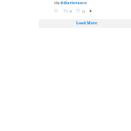
vía
@diariovasco
8
12
X
Load More