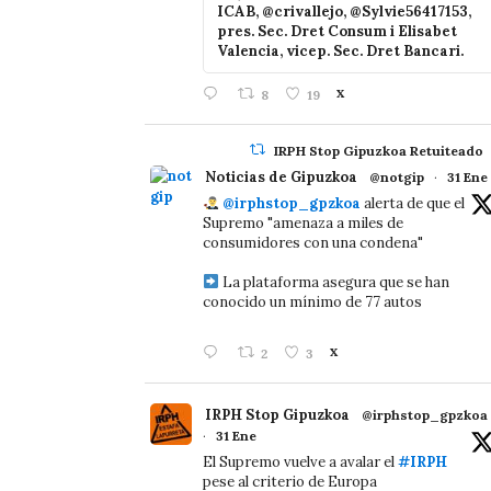
ICAB, @crivallejo, @Sylvie56417153,
pres. Sec. Dret Consum i Elisabet
Valencia, vicep. Sec. Dret Bancari.
8
19
X
IRPH Stop Gipuzkoa Retuiteado
Noticias de Gipuzkoa
@notgip
·
31 Ene
@irphstop_gpzkoa
alerta de que el
Supremo "amenaza a miles de
consumidores con una condena"
La plataforma asegura que se han
conocido un mínimo de 77 autos
2
3
X
IRPH Stop Gipuzkoa
@irphstop_gpzkoa
·
31 Ene
El Supremo vuelve a avalar el
#IRPH
pese al criterio de Europa