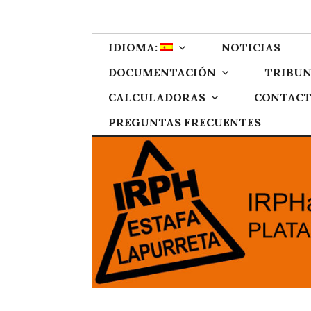
Skip
IRPH Stop Gipu
Plataforma de afectados por el IRPH de Gipuzkoa
to
content
IDIOMA:
NOTICIAS
DOCUMENTACIÓN
TRIBUN
CALCULADORAS
CONTAC
PREGUNTAS FRECUENTES