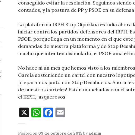
t
conseguido evitar la resolución. Seguimos siendo o
contados, y la postura de PP y PSOE en su defensa
La plataforma IRPH Stop Gipuzkoa estudia ahora l
iniciar contra los partidos defensores del IRPH. Es
PSOE, porque llega en un momento en el que este 
demandas de nuestra plataforma y de Stop Desahu
mucho que intenten disimularlo, el PSOE ama el ín
r
No hace ni un mes que hemos visto a los miembro
l
García sosteniendo un cartel con nuestro logotip
t
preparamos junto con Stop Desahucios. Ahora les 
de nuestros carteles! Están manchadas con el sufr
el IRPH, ¡asquerosos!
X
W
F
E
h
a
m
at
c
ai
Posted on
09 de octubre de 2015
by
admin