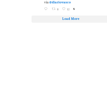
vía
@diariovasco
8
12
X
Load More