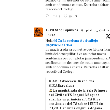
seu lloc tenim desenes de autos amenaçan
amb condemna a costes. Es troba a faltar
reacció del Col·legi
8
19
X
IRPH Stop Gipuzkoa
@irphstop_gpzkoa
·
1 Feb
Hola
@ICABarcelona
@crivallejo
@Sylvie56417153
La magistrada va admetre que faltava fixa
límit del desequilibri i va anunciar noves
sentències per completar jurisprudència. A
seu lloc tenim desenes de autos amenaçan
amb condemna a costes. Es troba a faltar
reacció del Col·legi
ICAB · Advocacia Barcelona
@ICABarcelona
La magistrada de la Sala Primera
del Civil de TS Raquel Blázquez
analitza en primícia a l'ICAB les
sentències del TS sobre l'IRPH de
l'11/11. Han intervingut la degana