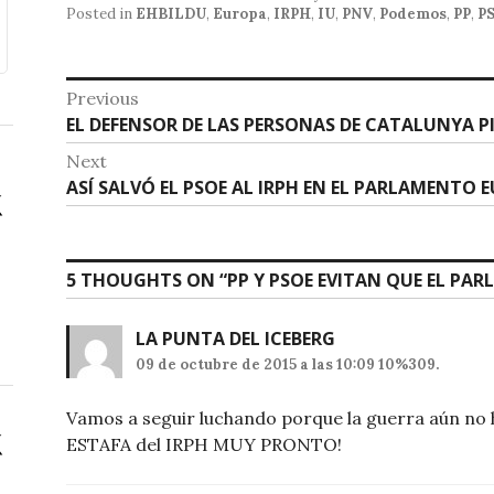
s
e
l
Posted in
EHBILDU
,
Europa
,
IRPH
,
IU
,
PNV
,
Podemos
,
PP
,
P
A
b
p
o
Navegación
Previous
p
o
Previous
EL DEFENSOR DE LAS PERSONAS DE CATALUNYA PI
de
post:
k
Next
entradas
Next
ASÍ SALVÓ EL PSOE AL IRPH EN EL PARLAMENTO 
post:
5 THOUGHTS ON “
PP Y PSOE EVITAN QUE EL PA
LA PUNTA DEL ICEBERG
09 de octubre de 2015 a las 10:09 10%309.
Vamos a seguir luchando porque la guerra aún no 
ESTAFA del IRPH MUY PRONTO!