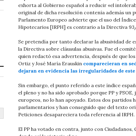
exhorta al Gobierno español a reducir «el intolera
original de dicha resolución contenía además un pu
Parlamento Europeo advierte que el uso del Índic
Hipotecarios [IRPH] es contrario a la Directiva 9
Se pretendía por tanto declarar la abusividad de es
la Directiva sobre cláusulas abusivas. Fue el comi
quien redactó esa advertencia, después de que lo
Ortiz y José María Erauskin
comparecieran en sed
dejaran en evidencia las irregularidades de este
Sin embargo, el punto referido a este índice espa
el pleno y no ha sido aprobado porque PP y PSOE, 
europeos, no lo han apoyado. Estos dos partidos 
parlamentarios y han conseguido que del texto or
Peticiones desapareciera toda referencia al IRPH.
El PP ha votado en contra, junto con Ciudadanos, 