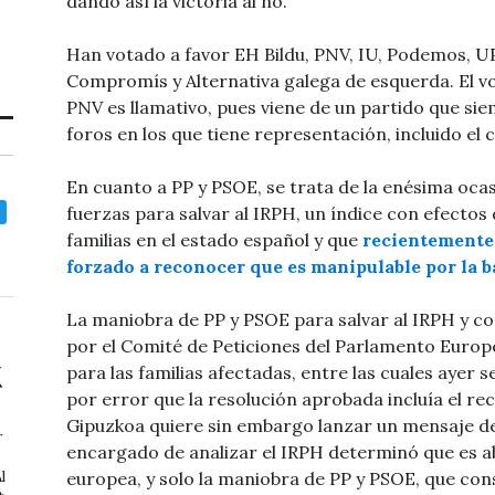
dando así la victoria al no.
Han votado a favor EH Bildu, PNV, IU, Podemos, U
Compromís y Alternativa galega de esquerda. El vo
PNV es llamativo, pues viene de un partido que si
foros en los que tiene representación, incluido el
En cuanto a PP y PSOE, se trata de la enésima oca
fuerzas para salvar al IRPH, un índice con efectos
familias en el estado español y que
recientemente 
forzado a reconocer que es manipulable por la 
La maniobra de PP y PSOE para salvar al IRPH y c
por el Comité de Peticiones del Parlamento Europe
para las familias afectadas, entre las cuales ayer se
por error que la resolución aprobada incluía el r
Gipuzkoa quiere sin embargo lanzar un mensaje d
r
encargado de analizar el IRPH determinó que es ab
l
europea, y solo la maniobra de PP y PSOE, que con