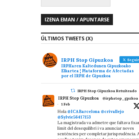
ÚLTIMOS TWEETS (X)
IRPH Stop Gipuzkoa
Seguir
IRPHaren Kaltedunen Gipuzkoako
Elkartea ¦ Plataforma de Afectadas
por el IRPH de Gipuzkoa
IRPH Stop Gipuzkoa Retuiteado
IRPH Stop Gipuzkoa
@irphstop_gpzkoa
·
1 Feb
Hola
@ICABarcelona
@crivallejo
@Sylvie56417153
La magistrada va admetre que faltava fixa
límit del desequilibri i va anunciar noves
sentències per completar jurisprudència. A