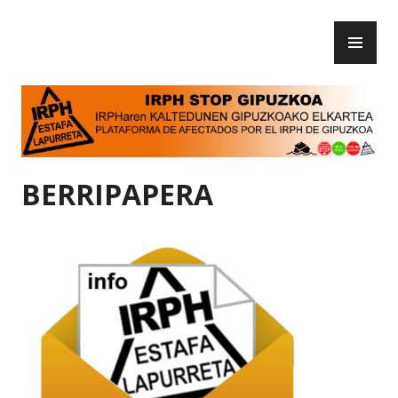
Skip
PR
to
IRPH Stop Gipuzkoa
ME
content
BERRIPAPERA