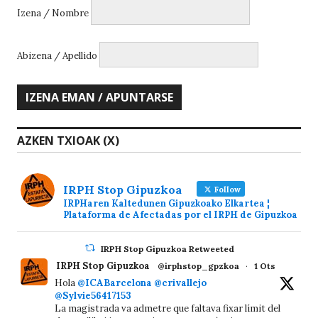
Izena / Nombre
Abizena / Apellido
AZKEN TXIOAK (X)
IRPH Stop Gipuzkoa
Follow
IRPHaren Kaltedunen Gipuzkoako Elkartea ¦
Plataforma de Afectadas por el IRPH de Gipuzkoa
IRPH Stop Gipuzkoa Retweeted
IRPH Stop Gipuzkoa
@irphstop_gpzkoa
·
1 Ots
Hola
@ICABarcelona
@crivallejo
@Sylvie56417153
La magistrada va admetre que faltava fixar límit del