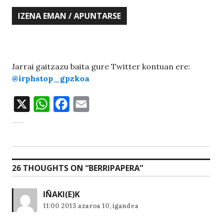
.
Jarrai gaitzazu baita gure Twitter kontuan ere:
@irphstop_gpzkoa
X
W
F
E
h
a
m
at
c
ai
s
e
l
A
b
26 THOUGHTS ON “
BERRIPAPERA
”
p
o
IÑAKI
p
(E)K
o
11:00 2013 azaroa 10, igandea
k