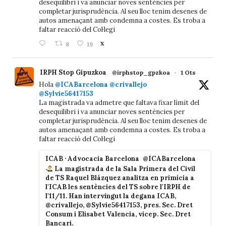
desequilibri i va anunciar noves sentències per
completar jurisprudència. Al seu lloc tenim desenes de
autos amenaçant amb condemna a costes. Es troba a
faltar reacció del Col·legi
8
19
X
IRPH Stop Gipuzkoa
@irphstop_gpzkoa
·
1 Ots
Hola
@ICABarcelona
@crivallejo
@Sylvie56417153
La magistrada va admetre que faltava fixar límit del
desequilibri i va anunciar noves sentències per
completar jurisprudència. Al seu lloc tenim desenes de
autos amenaçant amb condemna a costes. Es troba a
faltar reacció del Col·legi
ICAB · Advocacia Barcelona
@ICABarcelona
La magistrada de la Sala Primera del Civil
de TS Raquel Blázquez analitza en primícia a
l'ICAB les sentències del TS sobre l'IRPH de
l'11/11. Han intervingut la degana ICAB,
@crivallejo, @Sylvie56417153, pres. Sec. Dret
Consum i Elisabet Valencia, vicep. Sec. Dret
Bancari.