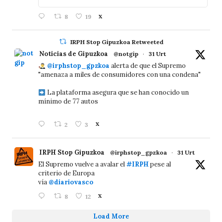
8
19
X
IRPH Stop Gipuzkoa Retweeted
Noticias de Gipuzkoa
@notgip
·
31 Urt
@irphstop_gpzkoa
alerta de que el Supremo
"amenaza a miles de consumidores con una condena"
La plataforma asegura que se han conocido un
mínimo de 77 autos
2
3
X
IRPH Stop Gipuzkoa
@irphstop_gpzkoa
·
31 Urt
El Supremo vuelve a avalar el
#IRPH
pese al
criterio de Europa
vía
@diariovasco
8
12
X
Load More