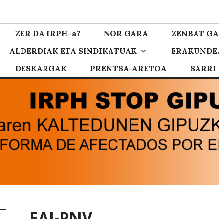
zkoa
ZER DA IRPH-a?
NOR GARA
ZENBAT GA
ALDERDIAK ETA SINDIKATUAK
ERAKUNDE
DESKARGAK
PRENTSA-ARETOA
SARRI
EAJ-PNV