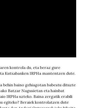
aren kontrola du, eta beraz gure
eta Kutxabanken IRPHa mantentzen dute.
a behin baino gehiagotan babestu dituzte
oako Batzar Nagusietan eta hainbat
io IRPHa uzteko. Baina zergatik erabili
u egiteko? Beraiek kontrolatzen dute