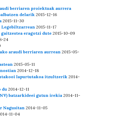
audi berriaren proiektuak aurrera
salbatzen delarik
2015-12-16
a
2015-11-30
 Legebiltzarrean
2015-11-17
aitzestea eragotzi dute
2015-10-09
8-24
0
ako araudi berriaren aurrean
2015-05-
astean
2015-05-11
onostian
2014-12-18
utakooi lapurtutakoa itzultzerik
2014-
o du
2014-12-11
NV) batzarkideei gutun irekia
2014-11-
r Nagusitan
2014-11-05
014-11-04