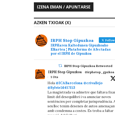
AZKEN TXIOAK (X)
IRPH Stop Gipuzkoa
Follow
IRPHaren Kaltedunen Gipuzkoako
Elkartea ¦ Plataforma de Afectadas
por el IRPH de Gipuzkoa
IRPH Stop Gipuzkoa Retweeted
IRPH Stop Gipuzkoa
@irphstop_gpzkoa
·
1 Ots
Hola
@ICABarcelona
@crivallejo
@Sylvie56417153
La magistrada va admetre que faltava fixa
límit del desequilibri i va anunciar noves
sentències per completar jurisprudència. A
seu lloc tenim desenes de autos amenaçan
amb condemna a costes. Es troba a faltar