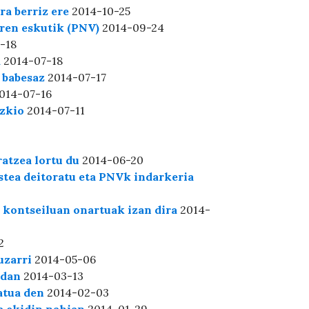
a berriz ere
2014-10-25
aren eskutik (PNV)
2014-09-24
-18
a
2014-07-18
 babesaz
2014-07-17
014-07-16
izkio
2014-07-11
atzea lortu du
2014-06-20
tea deitoratu eta PNVk indarkeria
 kontseiluan onartuak izan dira
2014-
2
uzarri
2014-05-06
edan
2014-03-13
atua den
2014-02-03