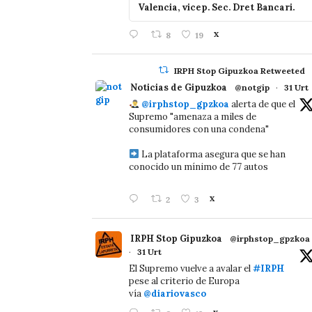
Valencia, vicep. Sec. Dret Bancari.
8
19
X
IRPH Stop Gipuzkoa Retweeted
Noticias de Gipuzkoa
@notgip
·
31 Urt
@irphstop_gpzkoa
alerta de que el
Supremo "amenaza a miles de
consumidores con una condena"
La plataforma asegura que se han
conocido un mínimo de 77 autos
2
3
X
IRPH Stop Gipuzkoa
@irphstop_gpzkoa
·
31 Urt
El Supremo vuelve a avalar el
#IRPH
pese al criterio de Europa
vía
@diariovasco