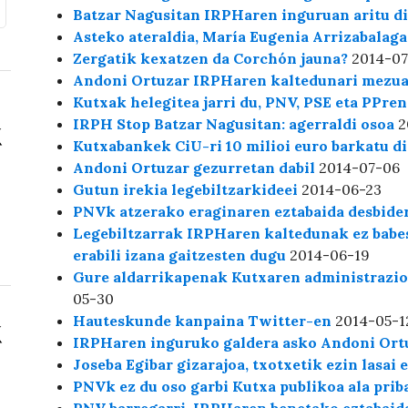
Batzar Nagusitan IRPHaren inguruan aritu dir
Asteko ateraldia, María Eugenia Arrizabalag
Zergatik kexatzen da Corchón jauna?
2014-07
Andoni Ortuzar IRPHaren kaltedunari mezu
Kutxak helegitea jarri du, PNV, PSE eta PPren
IRPH Stop Batzar Nagusitan: agerraldi osoa
2
Kutxabankek CiU-ri 10 milioi euro barkatu d
Andoni Ortuzar gezurretan dabil
2014-07-06
Gutun irekia legebiltzarkideei
2014-06-23
PNVk atzerako eraginaren eztabaida desbider
Legebiltzarrak IRPHaren kaltedunak ez babes
erabili izana gaitzesten dugu
2014-06-19
Gure aldarrikapenak Kutxaren administrazio
05-30
Hauteskunde kanpaina Twitter-en
2014-05-1
IRPHaren inguruko galdera asko Andoni Ort
Joseba Egibar gizarajoa, txotxetik ezin lasai 
PNVk ez du oso garbi Kutxa publikoa ala prib