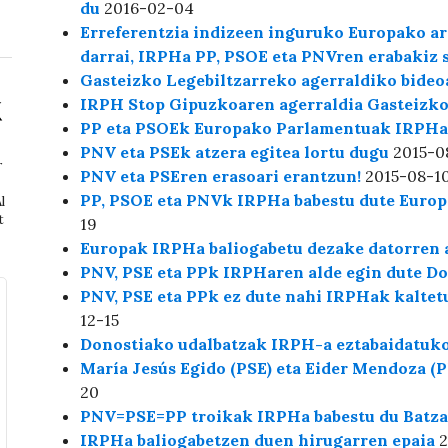
du
2016-02-04
Erreferentzia indizeen inguruko Europako ar
darrai, IRPHa PP, PSOE eta PNVren erabakiz 
Gasteizko Legebiltzarreko agerraldiko bideo
IRPH Stop Gipuzkoaren agerraldia Gasteizko
PP eta PSOEk Europako Parlamentuak IRPHa g
PNV eta PSEk atzera egitea lortu dugu
2015-0
r
PNV eta PSEren erasoari erantzun!
2015-08-1
PP, PSOE eta PNVk IRPHa babestu dute Europ
l
t
19
Europak IRPHa baliogabetu dezake datorren 
PNV, PSE eta PPk IRPHaren alde egin dute D
PNV, PSE eta PPk ez dute nahi IRPHak kaltet
12-15
Donostiako udalbatzak IRPH-a eztabaidatuk
María Jesús Egido (PSE) eta Eider Mendoza (P
20
PNV=PSE=PP troikak IRPHa babestu du Batza
IRPHa baliogabetzen duen hirugarren epaia
2