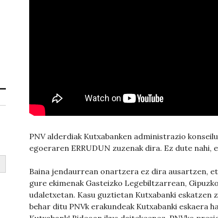
PNV alderdiak Kutxabanken administrazio konseilu
egoeraren ERRUDUN zuzenak dira. Ez dute nahi, 
Baina jendaurrean onartzera ez dira ausartzen, et
gure ekimenak Gasteizko Legebiltzarrean, Gipuzk
udaletxetan. Kasu guztietan Kutxabanki eskatzen za
behar ditu PNVk erakundeak Kutxabanki eskaera ha