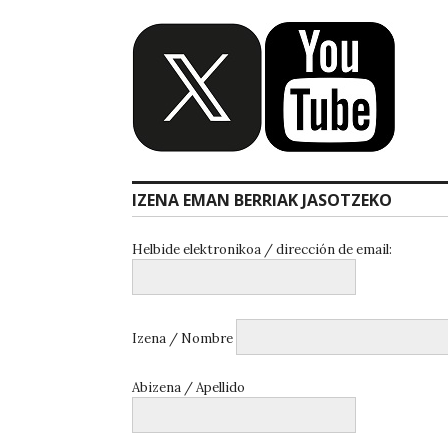
IZENA EMAN BERRIAK JASOTZEKO
Helbide elektronikoa / dirección de email:
Izena / Nombre
Abizena / Apellido