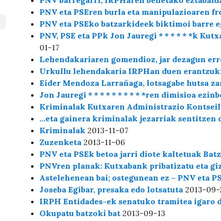
PNV barregarri, IRPHaren benetako eztabaid
PNV eta PSEren burla eta manipulazioaren f
PNV eta PSEko batzarkideek biktimoi barre e
PNV, PSE eta PPk Jon Jauregi * * * * * *k Kut
01-17
Lehendakariaren gomendioz, jar dezagun err
Urkullu lehendakaria IRPHan duen erantzuk
Eider Mendoza Larrañaga, lotsagabe hutsa za
Jon Jauregi * * * * * * * * * *ren dimisioa ezin
Kriminalak Kutxaren Administrazio Kontsei
…eta gainera kriminalak jezarriak sentitzen 
Kriminalak
2013-11-07
Zuzenketa
2013-11-06
PNV eta PSEk betoa jarri diote kaltetuak Batz
PNVren planak: Kutxabank pribatizatu eta gi
Astelehenean bai; ostegunean ez – PNV eta P
Joseba Egibar, presaka edo lotsatuta
2013-09-
IRPH Entidades-ek senatuko tramitea igaro 
Okupatu batzoki bat
2013-09-13