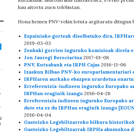
Kutxabank! Bideoan ikus daitekeenez, PNVko presi
hau aitortu zuen telebistan.
Hona hemen PNV-rekin lotuta argitaratu ditugun b
Espainiako gorteak disolbatuko dira, IRPHar
2019-03-03
Zenbaki gorrien inguruko komisioak direla e
Jon Jauregi Bereciartua
2017-01-08
PNV, Kutxabank eta IRPH Cajas
2016-11-06
Izaskun Bilbao PNV-ko europarlamentariari 
IRPHaren aurkako ebazpen urardotua onart
Erreferentzia-indizeen inguruko Europako ara
IRPHan eraginik izango
2016-04-28
Erreferentzia indizeen inguruko Europako ara
dute eta ez du IRPHan eraginik izango [EGU
r
2016-04-04
l
Gasteizko Legebiltzarreko bilkura historiko
t
Gasteizko Legebiltzarrak IRPHa abusuzkoa del