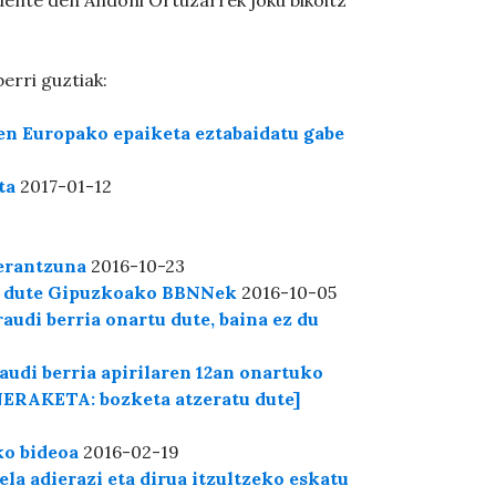
dente den Andoni Ortuzarrek joku bikoitz
erri guztiak:
en Europako epaiketa eztabaidatu gabe
ta
2017-01-12
erantzuna
2016-10-23
u dute Gipuzkoako BBNNek
2016-10-05
udi berria onartu dute, baina ez du
udi berria apirilaren 12an onartuko
NERAKETA: bozketa atzeratu dute]
ko bideoa
2016-02-19
a adierazi eta dirua itzultzeko eskatu