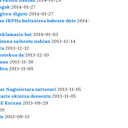
a ekidin nahian
2014-01-29
rogak
2014-01-27
giten digute
2014-01-27
xan IRPHa bultzatzea babestu dute
2014-
eklamazio bat
2014-01-03
izuna saihestu nahian
2013-12-14
ra
2013-12-12
bestekoa da
2013-12-10
luan
2013-11-30
dira
2013-11-09
ar Nagusietara sartzeari
2013-11-05
zarte ekintza deuseztu
2013-11-05
SE Kutxan
2013-09-29
20
du
2013-09-13