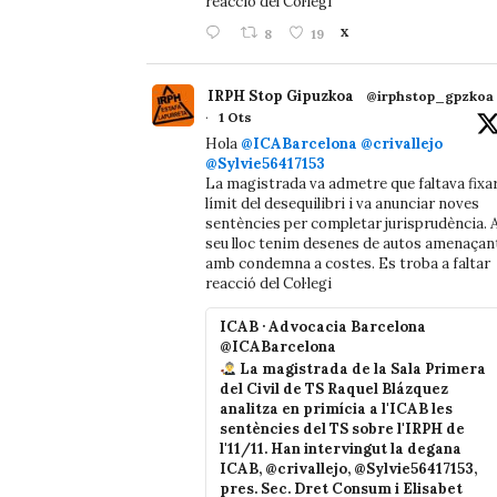
reacció del Col·legi
8
19
X
IRPH Stop Gipuzkoa
@irphstop_gpzkoa
·
1 Ots
Hola
@ICABarcelona
@crivallejo
@Sylvie56417153
La magistrada va admetre que faltava fixa
límit del desequilibri i va anunciar noves
sentències per completar jurisprudència. A
seu lloc tenim desenes de autos amenaçan
amb condemna a costes. Es troba a faltar
reacció del Col·legi
ICAB · Advocacia Barcelona
@ICABarcelona
La magistrada de la Sala Primera
del Civil de TS Raquel Blázquez
analitza en primícia a l'ICAB les
sentències del TS sobre l'IRPH de
l'11/11. Han intervingut la degana
ICAB, @crivallejo, @Sylvie56417153,
pres. Sec. Dret Consum i Elisabet