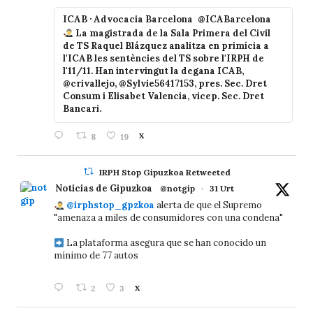
ICAB · Advocacia Barcelona
@ICABarcelona
La magistrada de la Sala Primera del Civil
de TS Raquel Blázquez analitza en primícia a
l'ICAB les sentències del TS sobre l'IRPH de
l'11/11. Han intervingut la degana ICAB,
@crivallejo, @Sylvie56417153, pres. Sec. Dret
Consum i Elisabet Valencia, vicep. Sec. Dret
Bancari.
8
19
X
IRPH Stop Gipuzkoa Retweeted
Noticias de Gipuzkoa
@notgip
·
31 Urt
@irphstop_gpzkoa
alerta de que el Supremo
"amenaza a miles de consumidores con una condena"
La plataforma asegura que se han conocido un
mínimo de 77 autos
2
3
X