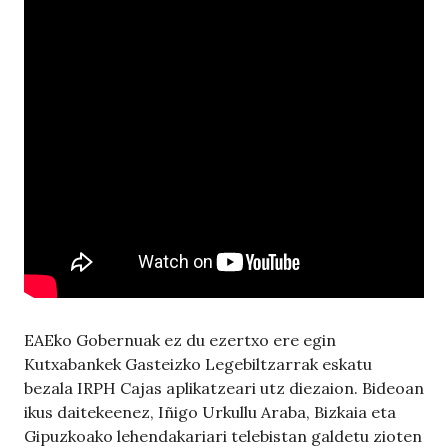
EAEko Gobernuak ez du ezertxo ere egin
Kutxabankek Gasteizko Legebiltzarrak eskatu
bezala IRPH Cajas aplikatzeari utz diezaion. Bideoan
ikus daitekeenez, Iñigo Urkullu Araba, Bizkaia eta
Gipuzkoako lehendakariari telebistan galdetu zioten