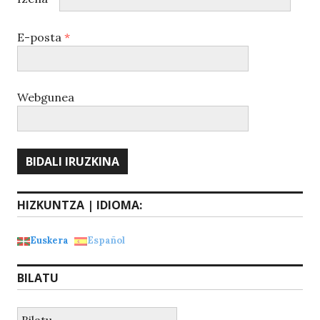
E-posta
*
Webgunea
HIZKUNTZA | IDIOMA:
Euskera
Español
BILATU
Bilatu: