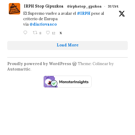
IRPH Stop Gipuzkoa
@irphstop_gpzkoa
·
31 Urt
El Supremo vuelve a avalar el
#IRPH
pese al
criterio de Europa
vía
@diariovasco
8
12
X
Load More
Proudly powered by WordPress
Theme: Colinear by
Automattic
.