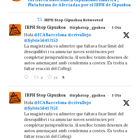
Plataforma de Afectadas por el IRPH de Gipuzkoa
IRPH Stop Gipuzkoa Retweeted
IRPH Stop Gipuzkoa
@irphstop_gpzkoa
·
1 Ots
Hola
@ICABarcelona
@crivallejo
@Sylvie56417153
La magistrada va admetre que faltava fixar límit del
desequilibri i va anunciar noves sentències per
completar jurisprudència. Al seu lloc tenim desenes de
autos amenaçant amb condemna a costes. Es troba a
faltar reacció del Col·legi
8
19
X
IRPH Stop Gipuzkoa
@irphstop_gpzkoa
·
1 Ots
Hola
@ICABarcelona
@crivallejo
@Sylvie56417153
La magistrada va admetre que faltava fixar límit del
desequilibri i va anunciar noves sentències per
completar jurisprudència. Al seu lloc tenim desenes de
autos amenaçant amb condemna a costes. Es troba a
faltar reacció del Col·legi