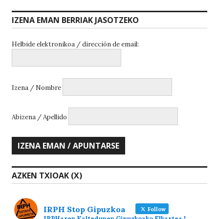
IZENA EMAN BERRIAK JASOTZEKO
Helbide elektronikoa / dirección de email:
Izena / Nombre
Abizena / Apellido
AZKEN TXIOAK (X)
IRPH Stop Gipuzkoa
Follow
IRPHaren Kaltedunen Gipuzkoako Elkartea ¦