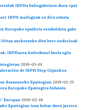
tralak IRPHa baliogabetzen duen epai
ari: IRPH maileguak ez dira sekula
en Europako epaiketa eztabaidatu gabe
:30tan aurkeztuko ditu bere ondorioak
ak, IRPHaren kaltedunoi burla egin
istegietan
2019-03-01
 valoración de IRPH Stop Gipuzkoa
opar Batasuneko Epaitegian
2019-02-25
ora Europako Epaitegira bidaiatu
a” Europan
2019-02-18
ko Epaitegian izan behar duen jarrera