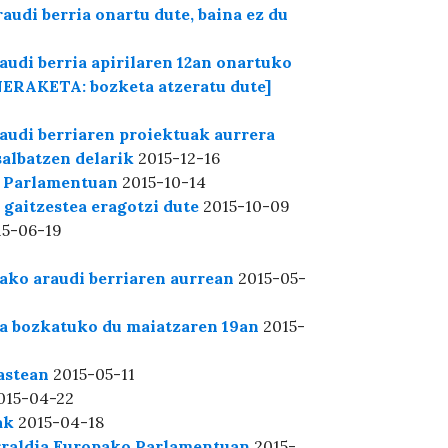
udi berria onartu dute, baina ez du
udi berria apirilaren 12an onartuko
NERAKETA: bozketa atzeratu dute]
audi berriaren proiektuak aurrera
salbatzen delarik
2015-12-16
o Parlamentuan
2015-10-14
aitzestea eragotzi dute
2015-10-09
5-06-19
ako araudi berriaren aurrean
2015-05-
a bozkatuko du maiatzaren 19an
2015-
astean
2015-05-11
015-04-22
ak
2015-04-18
rraldia Europako Parlamentuan
2015-