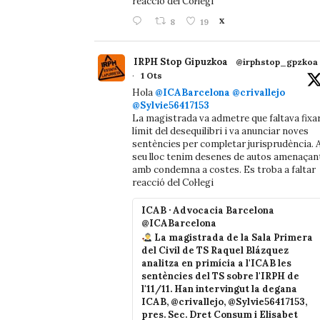
reacció del Col·legi
8
19
X
IRPH Stop Gipuzkoa
@irphstop_gpzkoa
·
1 Ots
Hola
@ICABarcelona
@crivallejo
@Sylvie56417153
La magistrada va admetre que faltava fixa
límit del desequilibri i va anunciar noves
sentències per completar jurisprudència. A
seu lloc tenim desenes de autos amenaçan
amb condemna a costes. Es troba a faltar
reacció del Col·legi
ICAB · Advocacia Barcelona
@ICABarcelona
La magistrada de la Sala Primera
del Civil de TS Raquel Blázquez
analitza en primícia a l'ICAB les
sentències del TS sobre l'IRPH de
l'11/11. Han intervingut la degana
ICAB, @crivallejo, @Sylvie56417153,
pres. Sec. Dret Consum i Elisabet