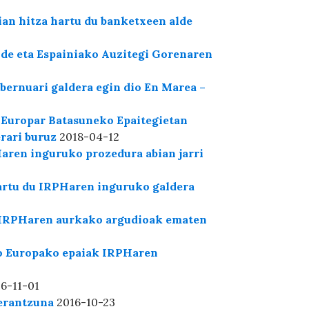
an hitza hartu du banketxeen alde
de eta Espainiako Auzitegi Gorenaren
bernuari galdera egin dio En Marea –
 Europar Batasuneko Epaitegietan
rari buruz
2018-04-12
aren inguruko prozedura abian jarri
artu du IRPHaren inguruko galdera
k IRPHaren aurkako argudioak ematen
ko Europako epaiak IRPHaren
6-11-01
erantzuna
2016-10-23