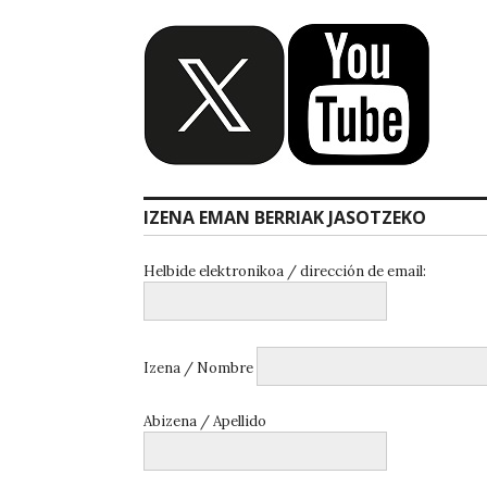
IZENA EMAN BERRIAK JASOTZEKO
Helbide elektronikoa / dirección de email:
Izena / Nombre
Abizena / Apellido