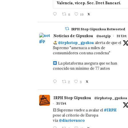
Valencia, vicep. Sec. Dret Bancari.
8
19
X
IRPH Stop Gipuzkoa Retweeted
Noticias de Gipuzkoa
@notgip
·
31 Urt
@irphstop_gpzkoa
alerta de que el
Supremo "amenaza a miles de
consumidores con una condena"
La plataforma asegura que se han
conocido un mínimo de 77 autos
2
3
X
IRPH Stop Gipuzkoa
@irphstop_gpzkoa
·
31 Urt
El Supremo vuelve a avalar el
#IRPH
pese al criterio de Europa
vía
@diariovasco