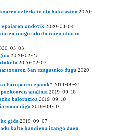
koaren azterketa eta balorazioa
2020-
n epaiaren ondotik
2020-03-04
aiaren inuguruko beraien oharra
020-03-03
gida
2020-02-27
ntaketa
2020-02-07
martxoaren 3an ezagutuko dugu
2020-
ko Europaren epaiak?
2019-09-21
puzkoaren analisia
2019-09-18
azko balorazioa
2019-09-10
ia eman digu
2019-09-10
eko gida
2019-09-07
adu kalte handiena izango duen