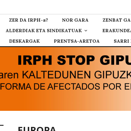
zkoa
ZER DA IRPH-a?
NOR GARA
ZENBAT GA
ALDERDIAK ETA SINDIKATUAK
ERAKUNDE
DESKARGAK
PRENTSA-ARETOA
SARRI
EUROPA