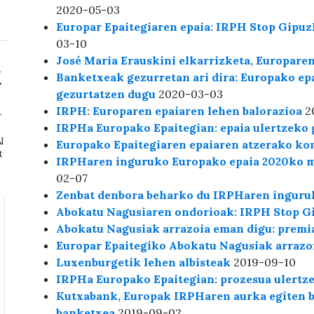
2020-05-03
Europar Epaitegiaren epaia: IRPH Stop Gipuz
03-10
José María Erauskini elkarrizketa, Europare
Banketxeak gezurretan ari dira: Europako ep
gezurtatzen dugu
2020-03-03
IRPH: Europaren epaiaren lehen balorazioa
2
r
IRPHa Europako Epaitegian: epaia ulertzeko 
l
Europako Epaitegiaren epaiaren atzerako ko
t
IRPHaren inguruko Europako epaia 2020ko 
02-07
Zenbat denbora beharko du IRPHaren inguru
Abokatu Nagusiaren ondorioak: IRPH Stop Gi
Abokatu Nagusiak arrazoia eman digu: premi
Europar Epaitegiko Abokatu Nagusiak arrazo
Luxenburgetik lehen albisteak
2019-09-10
IRPHa Europako Epaitegian: prozesua ulertz
Kutxabank, Europak IRPHaren aurka egiten b
banketxea
2019-09-02