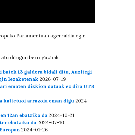
uropako Parlamentuan agerraldia egin
.
tu ditugun berri guztiak:
 batek 13 galdera bidali ditu, Auzitegi
gin lezaketenak
2026-07-19
ri ematen dizkion datuak ez dira UTB
a kaltetuoi arrazoia eman digu
2024-
n 12an ebatziko da
2024-10-21
ter ebatziko da
2024-07-10
 Europan
2024-01-26