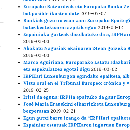
Europako Batzordeak eta Europako Banku Zen
bat posible ikusten dute
2019-07-07
Bankiak gezurra esan zion Europako Epaitegi
bataz bestekoaren azpitik egon
2019-03-12
Espainiako gorteak disolbatuko dira, IRPHar
2019-03-03
Abokatu Nagusiak ekainaren 24ean goizeko 9
2019-03-03
Marco Aguiriano, Europarako Estatu Idazkari
eta espekulatzea egotzi digu
2019-03-02
IRPHari Luxenburgon egindako epaiketa, alb
Vista oral en el Tribunal Europeo: crónica y
2019-02-25
Iritsi da eguna: IRPHa epaituko da gaur Eur
José María Erauskini elkarrizketa Luxenburg
bezperatan
2019-02-21
Egun gutxi barru izango da “IRPHari epaiket
Espainiar estatuak IRPHaren inguruan Europa