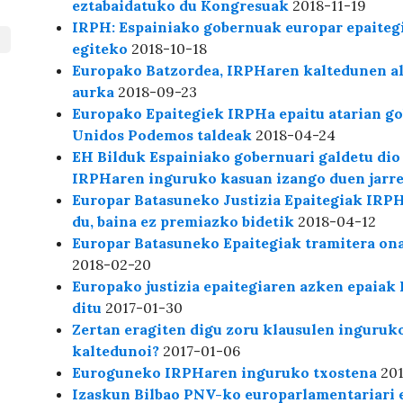
eztabaidatuko du Kongresuak
2018-11-19
IRPH: Espainiako gobernuak europar epaitegi
egiteko
2018-10-18
Europako Batzordea, IRPHaren kaltedunen al
aurka
2018-09-23
Europako Epaitegiek IRPHa epaitu atarian go
Unidos Podemos taldeak
2018-04-24
EH Bilduk Espainiako gobernuari galdetu dio
IRPHaren inguruko kasuan izango duen jarre
Europar Batasuneko Justizia Epaitegiak IRPH
du, baina ez premiazko bidetik
2018-04-12
Europar Batasuneko Epaitegiak tramitera on
2018-02-20
Europako justizia epaitegiaren azken epaia
ditu
2017-01-30
Zertan eragiten digu zoru klausulen inguru
kaltedunoi?
2017-01-06
Euroguneko IRPHaren inguruko txostena
201
Izaskun Bilbao PNV-ko europarlamentariari 