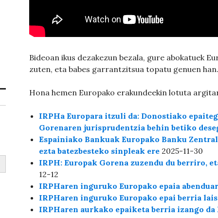
Bideoan ikus dezakezun bezala, gure abokatuek E
zuten, eta babes garrantzitsua topatu genuen han
Hona hemen Europako erakundeekin lotuta argitara
IRPHa Europara itzuli da: Donostiako epaitegi
Gorenaren jurisprudentzia behin betiko dese
Espainiako Bankuak Europako Banku Zentrala
ezta batezbesteko sinpleak ere
2025-11-30
IRPH: Europak Gorena zuzendu du berriro, et
12-12
IRPHaren inguruko Europako epaia abenduare
IRPHaren inguruko Europako epai berria lais
IRPHaren aurkako epaiketa berria izango da