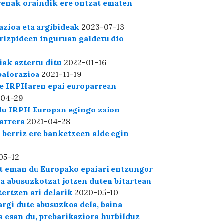
enak oraindik ere ontzat ematen
azioa eta argibideak
2023-07-13
rizpideen inguruan galdetu dio
ak aztertu ditu
2022-01-16
balorazioa
2021-11-19
te IRPHaren epai europarrean
-04-29
du IRPH Europan egingo zaion
arrera
2021-04-28
 berriz ere banketxeen alde egin
05-12
at eman du Europako epaiari entzungor
la abusuzkotzat jotzen duten bitartean
ertzen ari delarik
2020-05-10
rgi dute abusuzkoa dela, baina
 esan du, prebarikaziora hurbilduz