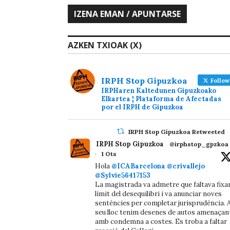
AZKEN TXIOAK (X)
IRPH Stop Gipuzkoa
Follow
IRPHaren Kaltedunen Gipuzkoako
Elkartea ¦ Plataforma de Afectadas
por el IRPH de Gipuzkoa
IRPH Stop Gipuzkoa Retweeted
IRPH Stop Gipuzkoa
@irphstop_gpzkoa
·
1 Ots
Hola
@ICABarcelona
@crivallejo
@Sylvie56417153
La magistrada va admetre que faltava fixa
límit del desequilibri i va anunciar noves
sentències per completar jurisprudència. A
seu lloc tenim desenes de autos amenaçan
amb condemna a costes. Es troba a faltar