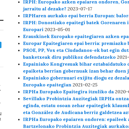
IRPH: Europako azken epaiaren ondoren, Gor
jarraitu al dezake?
2023-07-17
IRPHaren aurkako epai berria Europan: balor
IRPH: Donostiako epaitegi batek Gorenaren i
Europari
2023-05-01
Erauskinek Europako epaitegiaren azken epai
Europar Epaitegiaren epai berria: premiazko 
PSOE, PP, Vox eta Ciudadanos-ek bat egin du
banketxeak diru publikoz defendatzeko
2021
Espainiako Kongresuak bihar eztabaidatuko 
epaiketa berrian gobernuak izan behar duen j
Espainiako gobernuari exijitu diogu ez dezala
Europako epaitegian
2021-02-25
IRPHa Europako Epaitegira itzuliko da
2020-
Sevillako Probintzia Auzitegiak IRPHa ontz
r
eginda, estatu osoan zehar epaitegiek klausu
eta González de Audicana berriz galdetzea azt
l
IRPHa Europako epaiaren ondoren: epaileek a
t
Bartzelonako Probintzia Auzitegiak aurkakoa