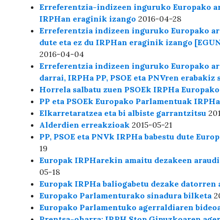
Erreferentzia-indizeen inguruko Europako ara
IRPHan eraginik izango
2016-04-28
Erreferentzia indizeen inguruko Europako ara
dute eta ez du IRPHan eraginik izango [EGU
2016-04-04
Erreferentzia indizeen inguruko Europako ar
darrai, IRPHa PP, PSOE eta PNVren erabakiz 
Horrela salbatu zuen PSOEk IRPHa Europak
PP eta PSOEk Europako Parlamentuak IRPHa g
Elkarretaratzea eta bi albiste garrantzitsu
201
Alderdien erreakzioak
2015-05-21
PP, PSOE eta PNVk IRPHa babestu dute Europ
19
Europak IRPHarekin amaitu dezakeen araudi
05-18
Europak IRPHa baliogabetu dezake datorren 
Europako Parlamenturako sinadura bilketa
2
Europako Parlamentuko agerraldiaren bideo
Prentsa-oharra: IRPH Stop Gipuzkoaren age