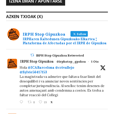
AZKEN TXIOAK (X)
IRPH Stop Gipuzkoa
Follow
IRPHaren Kaltedunen Gipuzkoako Elkartea ¦
Plataforma de Afectadas por el IRPH de Gipuzkoa
IRPH Stop Gipuzkoa Retweeted
IRPH Stop Gipuzkoa
@irphstop_gpzkoa
·
1 Ots
Hola
@ICABarcelona
@crivallejo
@Sylvie56417153
La magistrada va admetre que faltava fixar límit del
desequilibri i va anunciar noves sentències per
completar jurisprudència. Al seu lloc tenim desenes de
autos amenaçant amb condemna a costes. Es troba a
faltar reacció del Col·legi
8
19
X