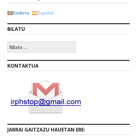
p
o
Euskera
Español
p
o
k
BILATU
Bilatu:
KONTAKTUA
JARRAI GAITZAZU HAUETAN ERE: