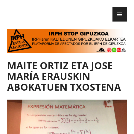
Skip
PR
to
IRPH Stop Gipuzkoa
ME
content
MAITE ORTIZ ETA JOSE
MARÍA ERAUSKIN
ABOKATUEN TXOSTENA