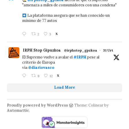
"amenaza a miles de consumidores con una condena"
La plataforma asegura que se han conocido un
mínimo de 77 autos
2
3
X
IRPH Stop Gipuzkoa
@irphstop_gpzkoa
·
31 Urt
El Supremo vuelve a avalar el
#IRPH
pese al
criterio de Europa
vía
@diariovasco
8
12
X
Load More
Proudly powered by WordPress
Theme: Colinear by
Automattic
.