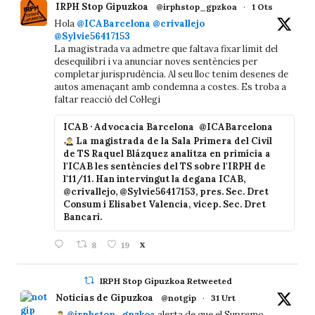
IRPH Stop Gipuzkoa
@irphstop_gpzkoa
·
1 Ots
Hola
@ICABarcelona
@crivallejo
@Sylvie56417153
La magistrada va admetre que faltava fixar límit del
desequilibri i va anunciar noves sentències per
completar jurisprudència. Al seu lloc tenim desenes de
autos amenaçant amb condemna a costes. Es troba a
faltar reacció del Col·legi
ICAB · Advocacia Barcelona
@ICABarcelona
La magistrada de la Sala Primera del Civil
de TS Raquel Blázquez analitza en primícia a
l'ICAB les sentències del TS sobre l'IRPH de
l'11/11. Han intervingut la degana ICAB,
@crivallejo, @Sylvie56417153, pres. Sec. Dret
Consum i Elisabet Valencia, vicep. Sec. Dret
Bancari.
8
19
X
IRPH Stop Gipuzkoa Retweeted
Noticias de Gipuzkoa
@notgip
·
31 Urt
@irphstop_gpzkoa
alerta de que el Supremo