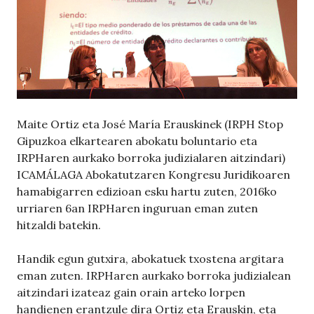
Maite Ortiz eta José María Erauskinek (IRPH Stop
Gipuzkoa elkartearen abokatu boluntario eta
IRPHaren aurkako borroka judizialaren aitzindari)
ICAMÁLAGA Abokatutzaren Kongresu Juridikoaren
hamabigarren edizioan esku hartu zuten, 2016ko
urriaren 6an IRPHaren inguruan eman zuten
hitzaldi batekin.
Handik egun gutxira, abokatuek txostena argitara
eman zuten. IRPHaren aurkako borroka judizialean
aitzindari izateaz gain orain arteko lorpen
handienen erantzule dira Ortiz eta Erauskin, eta