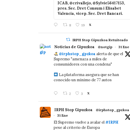
ICAB, @crivallejo, @Sylvie56417153,
pres. Sec. Dret Consum i Elisabet
Valencia, vicep. Sec. Dret Bancari.
8
19
X
IRPH Stop Gipuzkoa Retuiteado
Noticias de Gipuzkoa
@notgip
·
31 Ene
@irphstop_gpzkoa
alerta de que el
Supremo "amenaza a miles de
consumidores con una condena"
La plataforma asegura que se han
conocido un mínimo de 77 autos
2
3
X
IRPH Stop Gipuzkoa
@irphstop_gpzkoa
·
31 Ene
El Supremo vuelve a avalar el
#IRPH
pese al criterio de Europa