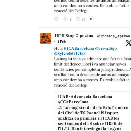
seu lloc tenim desenes de autos amenaçan
amb condemna a costes. Es troba a faltar
reacció del Col·legi
8
19
X
IRPH Stop Gipuzkoa
@irphstop_gpzkoa
·
1 Feb
Hola
@ICABarcelona
@crivallejo
@Sylvie56417153
La magistrada va admetre que faltava fixa
límit del desequilibri i va anunciar noves
sentències per completar jurisprudència. A
seu lloc tenim desenes de autos amenaçan
amb condemna a costes. Es troba a faltar
reacció del Col·legi
ICAB · Advocacia Barcelona
@ICABarcelona
La magistrada de la Sala Primera
del Civil de TS Raquel Blázquez
analitza en primícia a l'ICAB les
sentències del TS sobre l'IRPH de
l'11/11. Han intervingut la degana