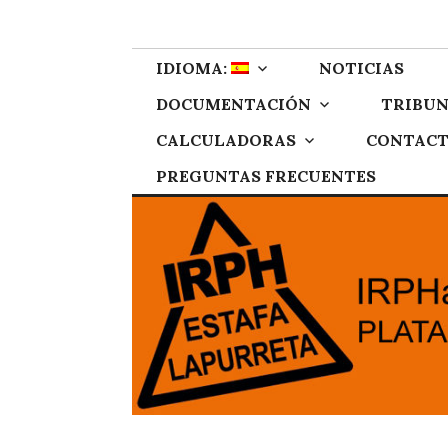
Skip
IRPH Stop Gipu
Plataforma de afectados por el IRPH de Gipuzkoa
to
content
IDIOMA:
NOTICIAS
DOCUMENTACIÓN
TRIBUN
CALCULADORAS
CONTAC
PREGUNTAS FRECUENTES