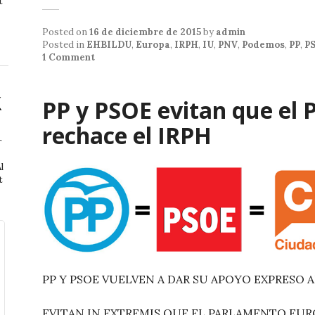
h
a
m
t
at
c
ai
Posted on
16 de diciembre de 2015
by
admin
s
e
l
Posted in
EHBILDU
,
Europa
,
IRPH
,
IU
,
PNV
,
Podemos
,
PP
,
P
1 Comment
A
b
p
o
PP y PSOE evitan que el
p
o
rechace el IRPH
k
r
l
t
PP Y PSOE VUELVEN A DAR SU APOYO EXPRESO 
EVITAN IN EXTREMIS QUE EL PARLAMENTO EUR