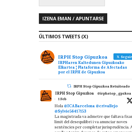
ÚLTIMOS TWEETS (X)
IRPH Stop Gipuzkoa
Seguir
IRPHaren Kaltedunen Gipuzkoako
Elkartea ¦ Plataforma de Afectadas
por el IRPH de Gipuzkoa
IRPH Stop Gipuzkoa Retuiteado
IRPH Stop Gipuzkoa
@irphstop_gpzkoa
·
1 Feb
Hola
@ICABarcelona
@crivallejo
@Sylvie56417153
La magistrada va admetre que faltava fixa
límit del desequilibri i va anunciar noves
sentències per completar jurisprudència. A