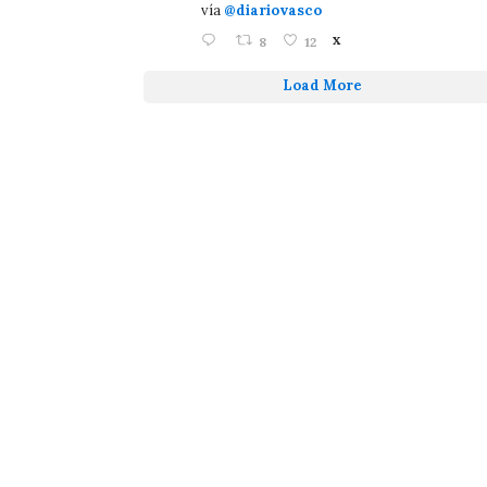
vía
@diariovasco
8
12
X
Load More