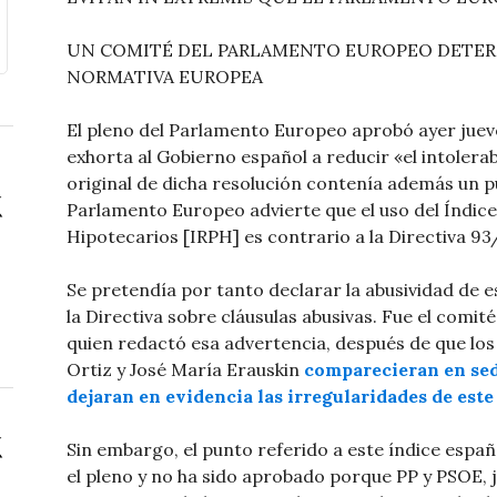
UN COMITÉ DEL PARLAMENTO EUROPEO DETERM
NORMATIVA EUROPEA
El pleno del Parlamento Europeo aprobó ayer jueve
exhorta al Gobierno español a reducir «el intolera
original de dicha resolución contenía además un pu
Parlamento Europeo advierte que el uso del Índic
Hipotecarios [IRPH] es contrario a la Directiva 9
Se pretendía por tanto declarar la abusividad de es
la Directiva sobre cláusulas abusivas. Fue el comi
quien redactó esa advertencia, después de que lo
Ortiz y José María Erauskin
comparecieran en sed
dejaran en evidencia las irregularidades de este
Sin embargo, el punto referido a este índice espa
el pleno y no ha sido aprobado porque PP y PSOE, 