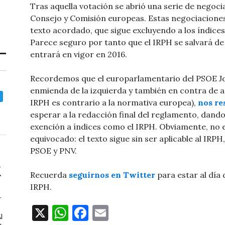
Tras aquella votación se abrió una serie de negoc
Consejo y Comisión europeas. Estas negociaciones
texto acordado, que sigue excluyendo a los índice
Parece seguro por tanto que el IRPH se salvará de
entrará en vigor en 2016.
Recordemos que el europarlamentario del PSOE Jo
enmienda de la izquierda y también en contra de 
IRPH es contrario a la normativa europea),
nos re
esperar a la redacción final del reglamento, dand
exención a índices como el IRPH. Obviamente, no 
equivocado: el texto sigue sin ser aplicable al IRPH
PSOE y PNV.
Recuerda
seguirnos en Twitter
para estar al día
IRPH.
r
X
W
F
E
l