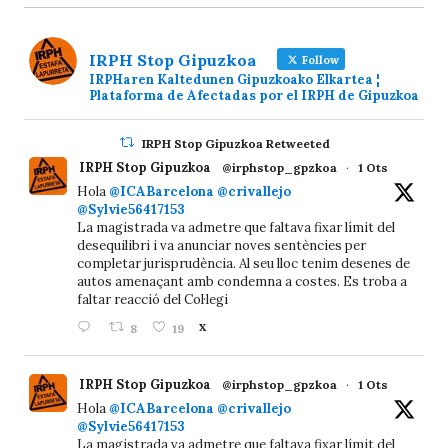
IRPH Stop Gipuzkoa
Follow
IRPHaren Kaltedunen Gipuzkoako Elkartea ¦
Plataforma de Afectadas por el IRPH de Gipuzkoa
IRPH Stop Gipuzkoa Retweeted
IRPH Stop Gipuzkoa
@irphstop_gpzkoa
·
1 Ots
Hola
@ICABarcelona
@crivallejo
@Sylvie56417153
La magistrada va admetre que faltava fixar límit del
desequilibri i va anunciar noves sentències per
completar jurisprudència. Al seu lloc tenim desenes de
autos amenaçant amb condemna a costes. Es troba a
faltar reacció del Col·legi
8
19
X
IRPH Stop Gipuzkoa
@irphstop_gpzkoa
·
1 Ots
Hola
@ICABarcelona
@crivallejo
@Sylvie56417153
La magistrada va admetre que faltava fixar límit del