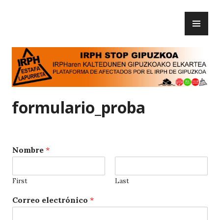
Skip
PR
to
IRPH Stop Gipuzkoa
ME
content
formulario_proba
Nombre
*
First
Last
Correo electrónico
*