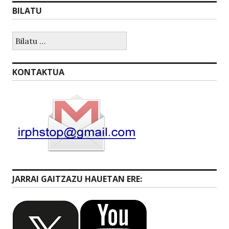
k
BILATU
Bilatu:
KONTAKTUA
JARRAI GAITZAZU HAUETAN ERE: