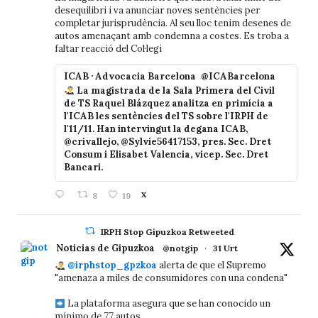
desequilibri i va anunciar noves sentències per
completar jurisprudència. Al seu lloc tenim desenes de
autos amenaçant amb condemna a costes. Es troba a
faltar reacció del Col·legi
ICAB · Advocacia Barcelona
@ICABarcelona
La magistrada de la Sala Primera del Civil
de TS Raquel Blázquez analitza en primícia a
l'ICAB les sentències del TS sobre l'IRPH de
l'11/11. Han intervingut la degana ICAB,
@crivallejo, @Sylvie56417153, pres. Sec. Dret
Consum i Elisabet Valencia, vicep. Sec. Dret
Bancari.
8
19
X
IRPH Stop Gipuzkoa Retweeted
Noticias de Gipuzkoa
@notgip
·
31 Urt
@irphstop_gpzkoa
alerta de que el Supremo
"amenaza a miles de consumidores con una condena"
La plataforma asegura que se han conocido un
mínimo de 77 autos