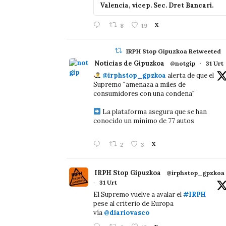
Valencia, vicep. Sec. Dret Bancari.
8
19
X
IRPH Stop Gipuzkoa Retweeted
Noticias de Gipuzkoa
@notgip
·
31 Urt
@irphstop_gpzkoa
alerta de que el
Supremo "amenaza a miles de
consumidores con una condena"
La plataforma asegura que se han
conocido un mínimo de 77 autos
2
3
X
IRPH Stop Gipuzkoa
@irphstop_gpzkoa
·
31 Urt
El Supremo vuelve a avalar el
#IRPH
pese al criterio de Europa
vía
@diariovasco