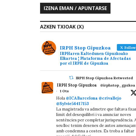
AZKEN TXIOAK (X)
IRPH Stop Gipuzkoa
Follow
IRPHaren Kaltedunen Gipuzkoako
Elkartea ¦ Plataforma de Afectadas
por el IRPH de Gipuzkoa
IRPH Stop Gipuzkoa Retweeted
IRPH Stop Gipuzkoa
@irphstop_gpzkoa
·
1 Ots
Hola
@ICABarcelona
@crivallejo
@Sylvie56417153
La magistrada va admetre que faltava fixa
límit del desequilibri i va anunciar noves
sentències per completar jurisprudència. A
seu lloc tenim desenes de autos amenaçan
amb condemna a costes. Es troba a faltar