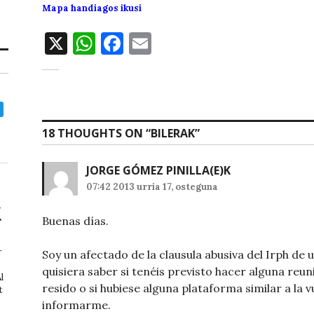
Mapa handiagos ikusi
X
W
F
E
h
a
m
at
c
ai
s
e
l
A
b
18 THOUGHTS ON “
BILERAK
”
p
o
JORGE GÓMEZ PINILLA
(E)K
p
o
07:42 2013 urria 17, osteguna
k
Buenas días.
r
Soy un afectado de la clausula abusiva del Irph de u
quisiera saber si tenéis previsto hacer alguna reun
l
resido o si hubiese alguna plataforma similar a la v
t
informarme.