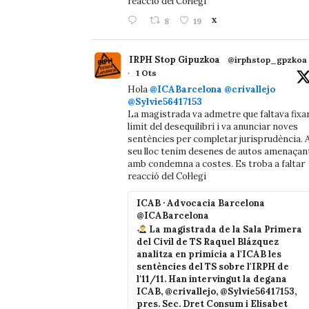
reacció del Col·legi
8
19
X
IRPH Stop Gipuzkoa
@irphstop_gpzkoa
·
1 Ots
Hola
@ICABarcelona
@crivallejo
@Sylvie56417153
La magistrada va admetre que faltava fixa
límit del desequilibri i va anunciar noves
sentències per completar jurisprudència. A
seu lloc tenim desenes de autos amenaçan
amb condemna a costes. Es troba a faltar
reacció del Col·legi
ICAB · Advocacia Barcelona
@ICABarcelona
La magistrada de la Sala Primera
del Civil de TS Raquel Blázquez
analitza en primícia a l'ICAB les
sentències del TS sobre l'IRPH de
l'11/11. Han intervingut la degana
ICAB, @crivallejo, @Sylvie56417153,
pres. Sec. Dret Consum i Elisabet