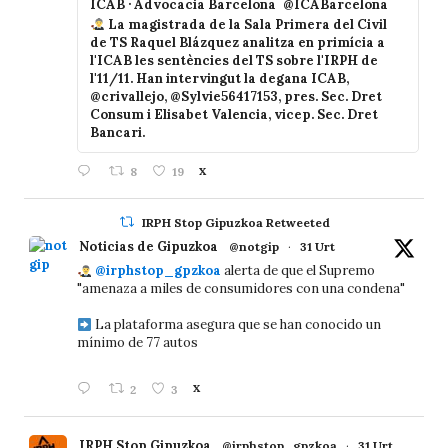
ICAB · Advocacia Barcelona
@ICABarcelona
La magistrada de la Sala Primera del Civil
de TS Raquel Blázquez analitza en primícia a
l'ICAB les sentències del TS sobre l'IRPH de
l'11/11. Han intervingut la degana ICAB,
@crivallejo, @Sylvie56417153, pres. Sec. Dret
Consum i Elisabet Valencia, vicep. Sec. Dret
Bancari.
8
19
X
IRPH Stop Gipuzkoa Retweeted
Noticias de Gipuzkoa
@notgip
·
31 Urt
@irphstop_gpzkoa
alerta de que el Supremo
"amenaza a miles de consumidores con una condena"
La plataforma asegura que se han conocido un
mínimo de 77 autos
2
3
X
IRPH Stop Gipuzkoa
@irphstop_gpzkoa
·
31 Urt