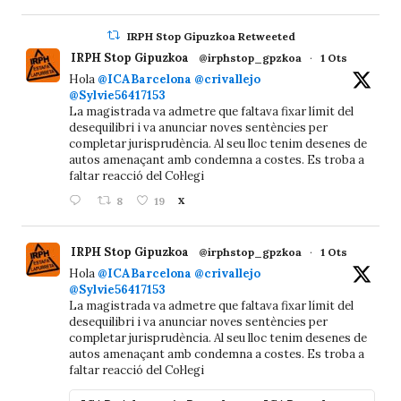
IRPH Stop Gipuzkoa Retweeted
IRPH Stop Gipuzkoa
@irphstop_gpzkoa
·
1 Ots
Hola
@ICABarcelona
@crivallejo
@Sylvie56417153
La magistrada va admetre que faltava fixar límit del
desequilibri i va anunciar noves sentències per
completar jurisprudència. Al seu lloc tenim desenes de
autos amenaçant amb condemna a costes. Es troba a
faltar reacció del Col·legi
8
19
X
IRPH Stop Gipuzkoa
@irphstop_gpzkoa
·
1 Ots
Hola
@ICABarcelona
@crivallejo
@Sylvie56417153
La magistrada va admetre que faltava fixar límit del
desequilibri i va anunciar noves sentències per
completar jurisprudència. Al seu lloc tenim desenes de
autos amenaçant amb condemna a costes. Es troba a
faltar reacció del Col·legi