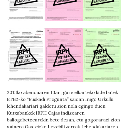
2013ko abenduaren 13an, gure elkarteko kide batek
ETB2-ko “Euskadi Pregunta” saioan Iñigo Urkullu
lehendakariari galdetu zion nola egingo duen
Kutxabankek IRPH Cajas indizearen
baliogabetzearekin bete dezan, eta gogorarazi zion
gainera Gasteizko Legebiltzarrak, lehendakariaren