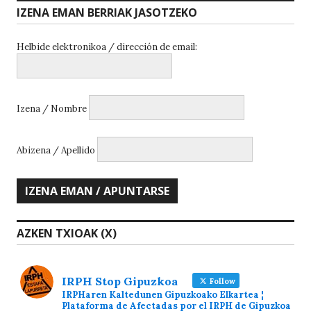
IZENA EMAN BERRIAK JASOTZEKO
Helbide elektronikoa / dirección de email:
Izena / Nombre
Abizena / Apellido
AZKEN TXIOAK (X)
IRPH Stop Gipuzkoa
Follow
IRPHaren Kaltedunen Gipuzkoako Elkartea ¦
Plataforma de Afectadas por el IRPH de Gipuzkoa