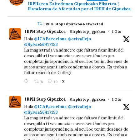
IRPHaren Kaltedunen Gipuzkoako Elkartea ¦
Plataforma de Afectadas por el IRPH de Gipuzkoa
IRPH Stop Gipuzkoa Retweeted
IRPH Stop Gipuzkoa
@irphstop_gpzkoa
·
1 Ots
Hola
@ICABarcelona
@crivallejo
@Sylvie56417153
La magistrada va admetre que faltava fixar límit del
desequilibri i va anunciar noves sentències per
completar jurisprudència. Al seu lloc tenim desenes de
autos amenaçant amb condemna a costes. Es troba a
faltar reacció del Col·legi
8
19
X
IRPH Stop Gipuzkoa
@irphstop_gpzkoa
·
1 Ots
Hola
@ICABarcelona
@crivallejo
@Sylvie56417153
La magistrada va admetre que faltava fixar límit del
desequilibri i va anunciar noves sentències per
completar jurisprudència. Al seu lloc tenim desenes de
autos amenaçant amb condemna a costes. Es troba a