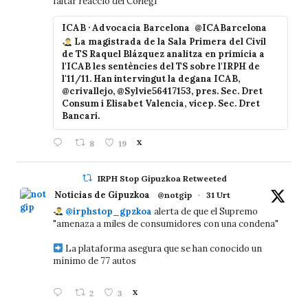
faltar reacció del Col·legi
ICAB · Advocacia Barcelona
@ICABarcelona
La magistrada de la Sala Primera del Civil
de TS Raquel Blázquez analitza en primícia a
l'ICAB les sentències del TS sobre l'IRPH de
l'11/11. Han intervingut la degana ICAB,
@crivallejo, @Sylvie56417153, pres. Sec. Dret
Consum i Elisabet Valencia, vicep. Sec. Dret
Bancari.
8
19
X
IRPH Stop Gipuzkoa Retweeted
Noticias de Gipuzkoa
@notgip
·
31 Urt
@irphstop_gpzkoa
alerta de que el Supremo
"amenaza a miles de consumidores con una condena"
La plataforma asegura que se han conocido un
mínimo de 77 autos
2
3
X