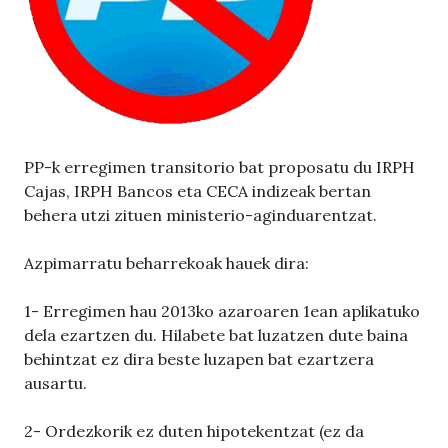
PP-k erregimen transitorio bat proposatu du IRPH
Cajas, IRPH Bancos eta CECA indizeak bertan
behera utzi zituen ministerio-aginduarentzat.
Azpimarratu beharrekoak hauek dira:
1- Erregimen hau 2013ko azaroaren 1ean aplikatuko
dela ezartzen du. Hilabete bat luzatzen dute baina
behintzat ez dira beste luzapen bat ezartzera
ausartu.
2- Ordezkorik ez duten hipotekentzat (ez da