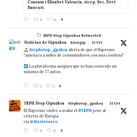
Consum i Elisabet Valencia, vicep. Sec. Dret
Bancari.
8
19
X
IRPH Stop Gipuzkoa Retweeted
Noticias de Gipuzkoa
@notgip
·
31 Urt
@irphstop_gpzkoa
alerta de que el Supremo
"amenaza a miles de consumidores con una condena"
La plataforma asegura que se han conocido un
mínimo de 77 autos
2
3
X
IRPH Stop Gipuzkoa
@irphstop_gpzkoa
·
31 Urt
El Supremo vuelve a avalar el
#IRPH
pese al
criterio de Europa
vía
@diariovasco
8
12
X