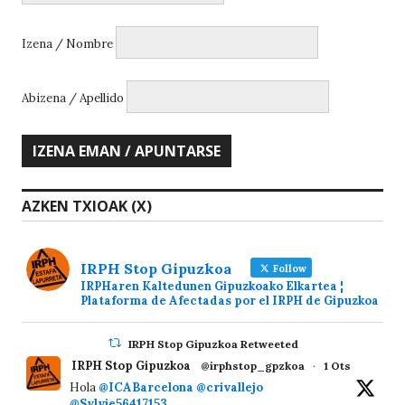
Izena / Nombre
Abizena / Apellido
AZKEN TXIOAK (X)
IRPH Stop Gipuzkoa
Follow
IRPHaren Kaltedunen Gipuzkoako Elkartea ¦
Plataforma de Afectadas por el IRPH de Gipuzkoa
IRPH Stop Gipuzkoa Retweeted
IRPH Stop Gipuzkoa
@irphstop_gpzkoa
·
1 Ots
Hola
@ICABarcelona
@crivallejo
@Sylvie56417153