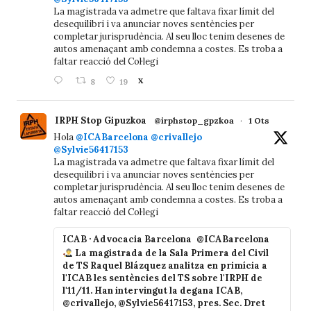
La magistrada va admetre que faltava fixar límit del
desequilibri i va anunciar noves sentències per
completar jurisprudència. Al seu lloc tenim desenes de
autos amenaçant amb condemna a costes. Es troba a
faltar reacció del Col·legi
8
19
X
IRPH Stop Gipuzkoa
@irphstop_gpzkoa
·
1 Ots
Hola
@ICABarcelona
@crivallejo
@Sylvie56417153
La magistrada va admetre que faltava fixar límit del
desequilibri i va anunciar noves sentències per
completar jurisprudència. Al seu lloc tenim desenes de
autos amenaçant amb condemna a costes. Es troba a
faltar reacció del Col·legi
ICAB · Advocacia Barcelona
@ICABarcelona
La magistrada de la Sala Primera del Civil
de TS Raquel Blázquez analitza en primícia a
l'ICAB les sentències del TS sobre l'IRPH de
l'11/11. Han intervingut la degana ICAB,
@crivallejo, @Sylvie56417153, pres. Sec. Dret