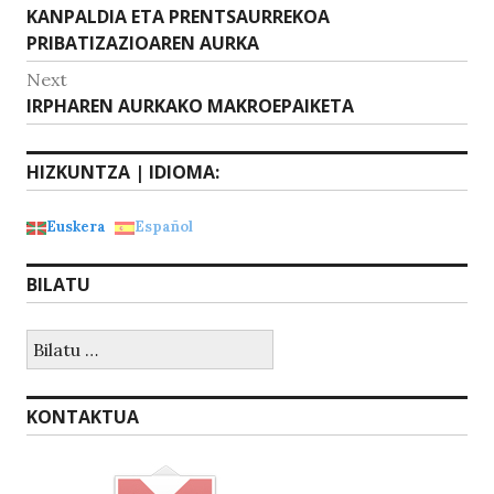
p
o
Previous
KANPALDIA ETA PRENTSAURREKOA
zehar
p
o
post:
PRIBATIZAZIOAREN AURKA
nabigatu
k
Next
Next
IRPHAREN AURKAKO MAKROEPAIKETA
post:
HIZKUNTZA | IDIOMA:
Euskera
Español
BILATU
Bilatu:
KONTAKTUA