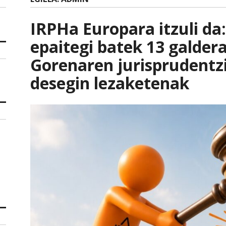
IRPHa Europara itzuli da
epaitegi batek 13 galdera 
Gorenaren jurisprudentzi
desegin lezaketenak