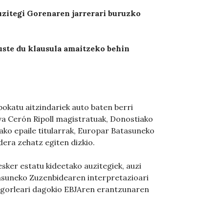
zitegi Gorenaren jarrerari buruzko
uste du klausula amaitzeko behin
bokatu aitzindariek auto baten berri
va Cerón Ripoll magistratuak, Donostiako
zako epaile titularrak, Europar Batasuneko
ldera zehatz egiten dizkio.
sker estatu kideetako auzitegiek, auzi
tasuneko Zuzenbidearen interpretazioari
gi igorleari dagokio EBJAren erantzunaren