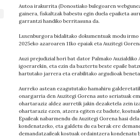
Autoa irakurrita (Donostiako bulegoaren webgunea
gainera, fiskaltzak babestu egin duela epaiketa aur
garrantzi handiko berritasuna da.
Luxenburgora bidalitako dokumentuak modu irmo e
2025eko azaroaren 11ko epaiak eta Auzitegi Gorena
Auzi prejudizial hori bat dator Palmako Auzialdiko
igoerarekin, eta ezin da baztertu beste epaile bat
hartutako jarrera eta erabilitako argudioak beneta
Aurreko astean ezagututako hamahiru galderetatik
onargarria den Auzitegi Gorena auto seriatuak em
ohartaraziz aldez aurretik jakin dezaketela zein i
ohartaraziz ezen, atzera egiten ez badute, kostua
Epaileak nabarmendu du Auzitegi Gorena hasi dela
kondenatzeko, eta galdetu du ea berak ere demand
demandatzaileak kostuak ordaintzera kondenatu b