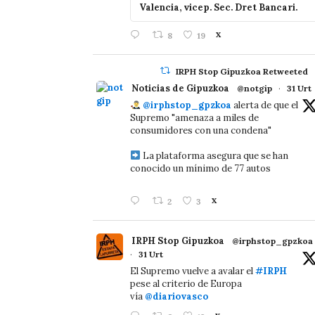
Valencia, vicep. Sec. Dret Bancari.
8
19
X
IRPH Stop Gipuzkoa Retweeted
Noticias de Gipuzkoa
@notgip
·
31 Urt
@irphstop_gpzkoa
alerta de que el
Supremo "amenaza a miles de
consumidores con una condena"
La plataforma asegura que se han
conocido un mínimo de 77 autos
2
3
X
IRPH Stop Gipuzkoa
@irphstop_gpzkoa
·
31 Urt
El Supremo vuelve a avalar el
#IRPH
pese al criterio de Europa
vía
@diariovasco