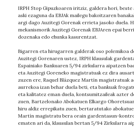
IRPH Stop Gipuzkoaren iritziz, galdera hori, beste
aski ezaguna da EBJAk mailegu bakoitzaren banakak
argi dago Auzitegi Gorenak errieta jasoko duela. 
mekanismorik Auzitegi Gorenak EBJAren epai berria
dozenaka edo ehunka kasurentzat.
Bigarren eta hirugarren galderak oso polemikoa de
Auzitegi Gorenaren ustez, IRPH klausulak gardent
Espainiako Bankuaren 5/94 zirkularra aipatzen bad
eta Auzitegi Goreneko magistratuak ez dira ausar
zuzen ere, Raquel Blázquez Martín magistratuak a
aurrekoa izan behar duela beti, eta bankuak froga
eta kalitatez eman duela, kontsumitzaileak azter
zuen, Bartzelonako Abokatuen Elkargo Ohoretsuan 
hiru aldiz errepikatu zuen, bertaratutako abokatu
Martín magistratu bera orain gardentasun-kontro
ematen ari da, klausulan bertan 5/94 Zirkularra ai