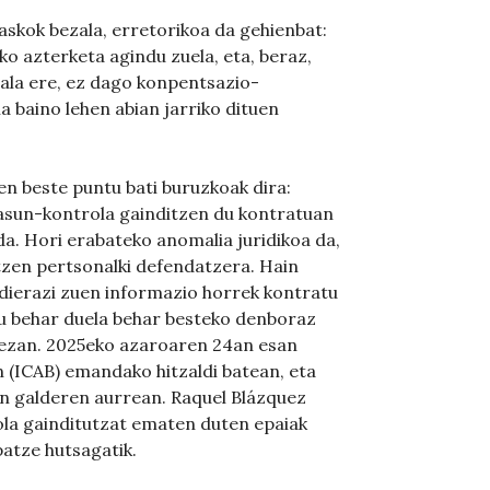
 askok bezala, erretorikoa da gehienbat:
o azterketa agindu zuela, eta, beraz,
Hala ere, ez dago konpentsazio-
 baino lehen abian jarriko dituen
n beste puntu bati buruzkoak dira:
asun-kontrola gainditzen du kontratuan
a. Hori erabateko anomalia juridikoa da,
tzen pertsonalki defendatzera. Hain
dierazi zuen informazio horrek kontratu
tu behar duela behar besteko denboraz
 dezan. 2025eko azaroaren 24an esan
(ICAB) emandako hitzaldi batean, eta
en galderen aurrean. Raquel Blázquez
la gainditutzat ematen duten epaiak
patze hutsagatik.