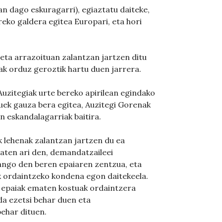
n dago eskuragarri), egiaztatu daiteke,
reko galdera egitea Europari, eta hori
ta arrazoituan zalantzan jartzen ditu
k orduz geroztik hartu duen jarrera.
 Auzitegiak urte bereko apirilean egindako
zuek gauza bera egitea, Auzitegi Gorenak
n eskandalagarriak baitira.
 lehenak zalantzan jartzen du ea
aten ari den, demandatzaileei
zango den beren epaiaren zentzua, eta
k ordaintzeko kondena egon daitekeela.
 epaiak ematen kostuak ordaintzera
a ezetsi behar duen eta
ehar dituen.