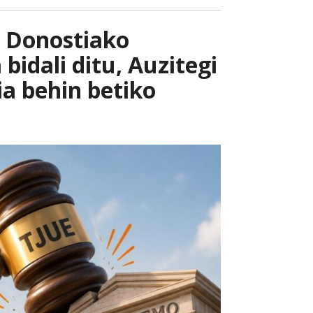
: Donostiako
bidali ditu, Auzitegi
a behin betiko