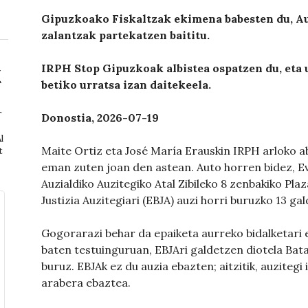
Gipuzkoako Fiskaltzak ekimena babesten du, Au
zalantzak partekatzen baititu.
IRPH Stop Gipuzkoak albistea ospatzen du, eta 
betiko urratsa izan daitekeela.
r
Donostia, 2026-07-19
l
Maite Ortiz eta José María Erauskin IRPH arloko a
t
eman zuten joan den astean. Auto horren bidez, E
Auzialdiko Auzitegiko Atal Zibileko 8 zenbakiko Pla
Justizia Auzitegiari (EBJA) auzi horri buruzko 13 ga
Gogorarazi behar da epaiketa aurreko bidalketari e
baten testuinguruan, EBJAri galdetzen diotela Ba
buruz. EBJAk ez du auzia ebazten; aitzitik, auzite
arabera ebaztea.