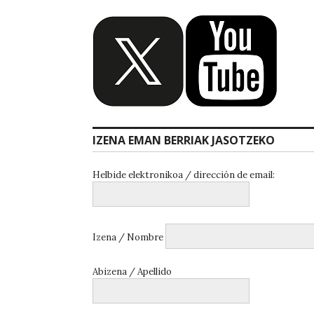
IZENA EMAN BERRIAK JASOTZEKO
Helbide elektronikoa / dirección de email:
Izena / Nombre
Abizena / Apellido