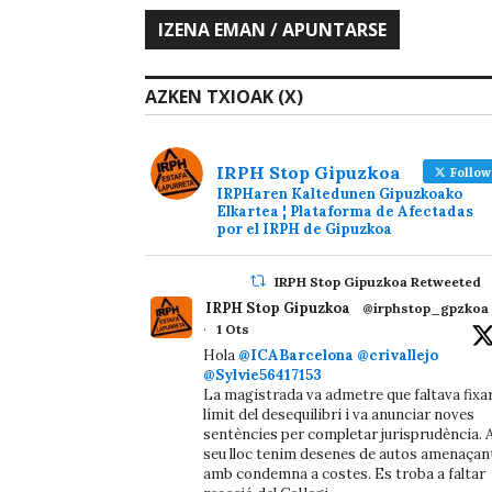
AZKEN TXIOAK (X)
IRPH Stop Gipuzkoa
Follow
IRPHaren Kaltedunen Gipuzkoako
Elkartea ¦ Plataforma de Afectadas
por el IRPH de Gipuzkoa
IRPH Stop Gipuzkoa Retweeted
IRPH Stop Gipuzkoa
@irphstop_gpzkoa
·
1 Ots
Hola
@ICABarcelona
@crivallejo
@Sylvie56417153
La magistrada va admetre que faltava fixa
límit del desequilibri i va anunciar noves
sentències per completar jurisprudència. A
seu lloc tenim desenes de autos amenaçan
amb condemna a costes. Es troba a faltar