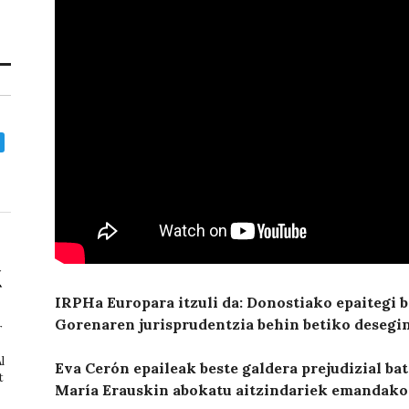
IRPHa Europara itzuli da: Donostiako epaitegi ba
Gorenaren jurisprudentzia behin betiko desegi
r
l
Eva Cerón epaileak beste galdera prejudizial bat
t
María Erauskin abokatu aitzindariek emandako 