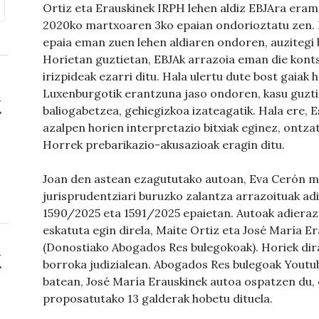
Ortiz eta Erauskinek IRPH lehen aldiz EBJAra erama
2020ko martxoaren 3ko epaian ondorioztatu zen. 
epaia eman zuen lehen aldiaren ondoren, auzitegi b
Horietan guztietan, EBJAk arrazoia eman die konts
irizpideak ezarri ditu. Hala ulertu dute bost gaiak h
Luxenburgotik erantzuna jaso ondoren, kasu guzti
baliogabetzea, gehiegizkoa izateagatik. Hala ere,
azalpen horien interpretazio bitxiak eginez, ontza
Horrek prebarikazio-akusazioak eragin ditu.
Joan den astean ezagututako autoan, Eva Cerón m
jurisprudentziari buruzko zalantza arrazoituak ad
1590/2025 eta 1591/2025 epaietan. Autoak adierazt
eskatuta egin direla, Maite Ortiz eta José María 
(Donostiako Abogados Res bulegokoak). Horiek dira
borroka judizialean. Abogados Res bulegoak Youtu
batean, José María Erauskinek autoa ospatzen du,
proposatutako 13 galderak hobetu dituela.