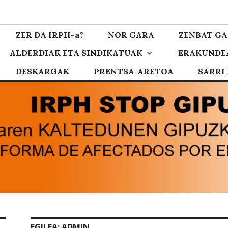
zkoa
ZER DA IRPH-a?
NOR GARA
ZENBAT GA
ALDERDIAK ETA SINDIKATUAK
ERAKUNDE
DESKARGAK
PRENTSA-ARETOA
SARRI
EGILEA:
ADMIN