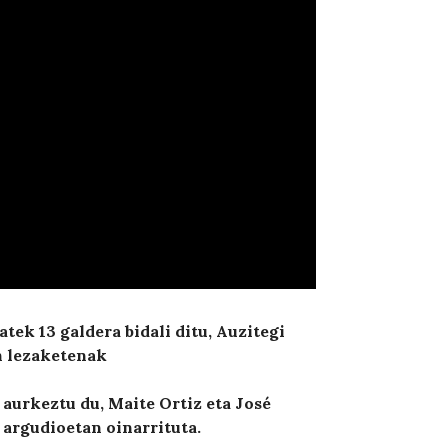
tek 13 galdera bidali ditu, Auzitegi
n lezaketenak
 aurkeztu du, Maite Ortiz eta José
argudioetan oinarrituta.