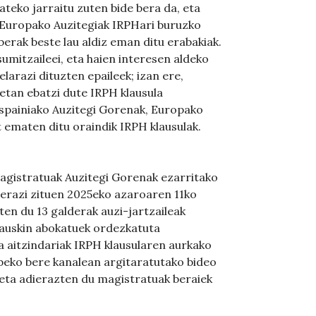
teko jarraitu zuten bide bera da, eta
Europako Auzitegiak IRPHari buruzko
erak beste lau aldiz eman ditu erabakiak.
umitzaileei, eta haien interesen aldeko
elarazi dituzten epaileek; izan ere,
etan ebatzi dute IRPH klausula
 Espainiako Auzitegi Gorenak, Europako
t ematen ditu oraindik IRPH klausulak.
agistratuak Auzitegi Gorenak ezarritako
ierazi zituen 2025eko azaroaren 11ko
en du 13 galderak auzi-jartzaileak
Erauskin abokatuek ordezkatuta
 aitzindariak IRPH klausularen aurkako
beko bere kanalean argitaratutako bideo
 eta adierazten du magistratuak beraiek