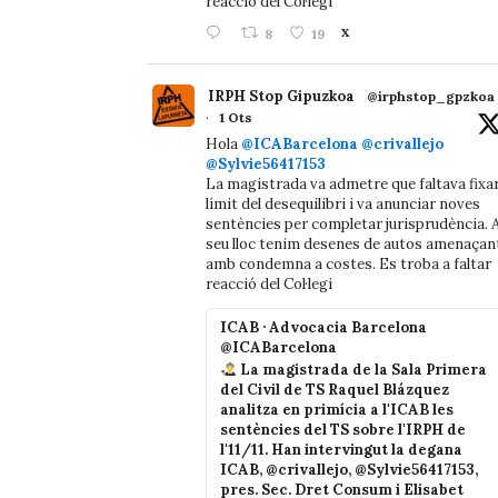
reacció del Col·legi
8
19
X
IRPH Stop Gipuzkoa
@irphstop_gpzkoa
·
1 Ots
Hola
@ICABarcelona
@crivallejo
@Sylvie56417153
La magistrada va admetre que faltava fixa
límit del desequilibri i va anunciar noves
sentències per completar jurisprudència. A
seu lloc tenim desenes de autos amenaçan
amb condemna a costes. Es troba a faltar
reacció del Col·legi
ICAB · Advocacia Barcelona
@ICABarcelona
La magistrada de la Sala Primera
del Civil de TS Raquel Blázquez
analitza en primícia a l'ICAB les
sentències del TS sobre l'IRPH de
l'11/11. Han intervingut la degana
ICAB, @crivallejo, @Sylvie56417153,
pres. Sec. Dret Consum i Elisabet