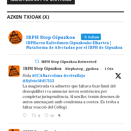
AZKEN TXIOAK (X)
IRPH Stop Gipuzkoa
Follow
IRPHaren Kaltedunen Gipuzkoako Elkartea ¦
Plataforma de Afectadas por el IRPH de Gipuzkoa
IRPH Stop Gipuzkoa Retweeted
IRPH Stop Gipuzkoa
@irphstop_gpzkoa
·
1 Ots
Hola
@ICABarcelona
@crivallejo
@Sylvie56417153
La magistrada va admetre que faltava fixar límit del
desequilibri i va anunciar noves sentències per
completar jurisprudència. Al seu lloc tenim desenes de
autos amenaçant amb condemna a costes. Es troba a
faltar reacció del Col·legi
8
19
X