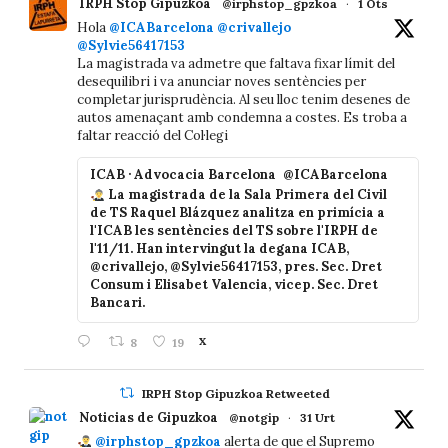
IRPH Stop Gipuzkoa
@irphstop_gpzkoa
·
1 Ots
Hola
@ICABarcelona
@crivallejo
@Sylvie56417153
La magistrada va admetre que faltava fixar límit del
desequilibri i va anunciar noves sentències per
completar jurisprudència. Al seu lloc tenim desenes de
autos amenaçant amb condemna a costes. Es troba a
faltar reacció del Col·legi
ICAB · Advocacia Barcelona
@ICABarcelona
La magistrada de la Sala Primera del Civil
de TS Raquel Blázquez analitza en primícia a
l'ICAB les sentències del TS sobre l'IRPH de
l'11/11. Han intervingut la degana ICAB,
@crivallejo, @Sylvie56417153, pres. Sec. Dret
Consum i Elisabet Valencia, vicep. Sec. Dret
Bancari.
8
19
X
IRPH Stop Gipuzkoa Retweeted
Noticias de Gipuzkoa
@notgip
·
31 Urt
@irphstop_gpzkoa
alerta de que el Supremo