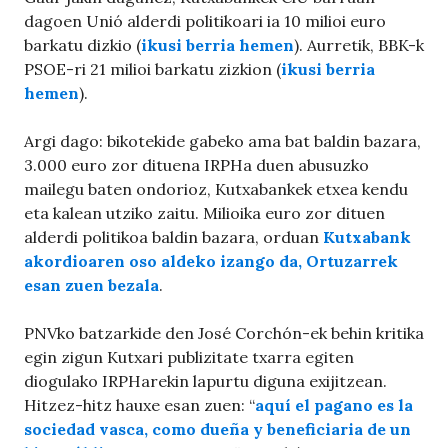
dagoen Unió alderdi politikoari ia 10 milioi euro
barkatu dizkio (
ikusi berria hemen
). Aurretik, BBK-k
PSOE-ri 21 milioi barkatu zizkion (
ikusi berria
hemen
).
Argi dago: bikotekide gabeko ama bat baldin bazara,
3.000 euro zor dituena IRPHa duen abusuzko
mailegu baten ondorioz, Kutxabankek etxea kendu
eta kalean utziko zaitu. Milioika euro zor dituen
alderdi politikoa baldin bazara, orduan
Kutxabank
akordioaren oso aldeko izango da, Ortuzarrek
esan zuen bezala
.
PNVko batzarkide den José Corchón-ek behin kritika
egin zigun Kutxari publizitate txarra egiten
diogulako IRPHarekin lapurtu diguna exijitzean.
Hitzez-hitz hauxe esan zuen: “
aquí el pagano es la
sociedad vasca, como dueña y beneficiaria de un