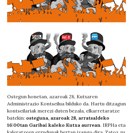
Ostegun honetan, azaroak 28, Kutxaren
Administrazio Kontseilua bilduko da. Hartu ditzagun
kontseilariak merezi duten bezala, elkarretaratze
batekin:
osteguna, azaroak 28, arratsaldeko
16:00tan Garibai kaleko Kutxa aurrean
. IRPHa eta
kaleratzeen errudunak bertan izango dira. Zatoz zu