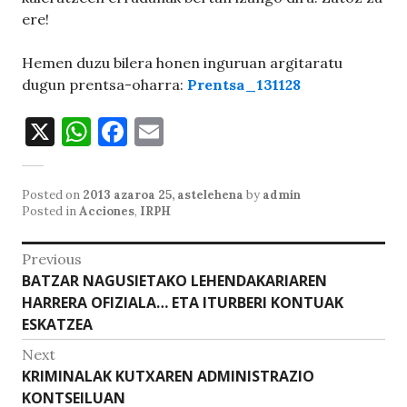
ere!
Hemen duzu bilera honen inguruan argitaratu
dugun prentsa-oharra:
Prentsa_131128
X
W
F
E
h
a
m
at
c
ai
Posted on
2013 azaroa 25, astelehena
by
admin
s
e
l
Posted in
Acciones
,
IRPH
A
b
Bidalketetan
Previous
p
o
Previous
BATZAR NAGUSIETAKO LEHENDAKARIAREN
zehar
p
o
post:
HARRERA OFIZIALA… ETA ITURBERI KONTUAK
nabigatu
ESKATZEA
k
Next
Next
KRIMINALAK KUTXAREN ADMINISTRAZIO
post:
KONTSEILUAN