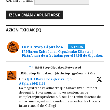
Abizena / Apellido
AZKEN TXIOAK (X)
IRPH Stop Gipuzkoa
Follow
IRPHaren Kaltedunen Gipuzkoako Elkartea ¦
Plataforma de Afectadas por el IRPH de Gipuzkoa
IRPH Stop Gipuzkoa Retweeted
IRPH Stop Gipuzkoa
@irphstop_gpzkoa
·
1 Ots
Hola
@ICABarcelona
@crivallejo
@Sylvie56417153
La magistrada va admetre que faltava fixar límit del
desequilibri i va anunciar noves sentències per
completar jurisprudència. Al seu lloc tenim desenes de
autos amenaçant amb condemna a costes. Es troba a
faltar reacció del Col·legi