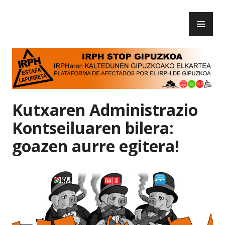
Skip
PR
to
IRPH Stop Gipuzkoa
ME
content
Kutxaren Administrazio
Kontseiluaren bilera:
goazen aurre egitera!