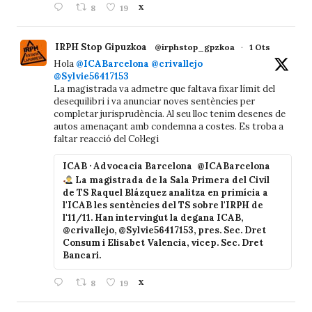
8
19
X
IRPH Stop Gipuzkoa
@irphstop_gpzkoa
·
1 Ots
Hola
@ICABarcelona
@crivallejo
@Sylvie56417153
La magistrada va admetre que faltava fixar límit del
desequilibri i va anunciar noves sentències per
completar jurisprudència. Al seu lloc tenim desenes de
autos amenaçant amb condemna a costes. Es troba a
faltar reacció del Col·legi
ICAB · Advocacia Barcelona
@ICABarcelona
La magistrada de la Sala Primera del Civil
de TS Raquel Blázquez analitza en primícia a
l'ICAB les sentències del TS sobre l'IRPH de
l'11/11. Han intervingut la degana ICAB,
@crivallejo, @Sylvie56417153, pres. Sec. Dret
Consum i Elisabet Valencia, vicep. Sec. Dret
Bancari.
8
19
X