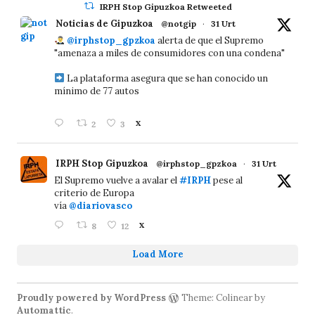
IRPH Stop Gipuzkoa Retweeted
Noticias de Gipuzkoa
@notgip
·
31 Urt
@irphstop_gpzkoa
alerta de que el Supremo
"amenaza a miles de consumidores con una condena"
La plataforma asegura que se han conocido un
mínimo de 77 autos
2
3
X
IRPH Stop Gipuzkoa
@irphstop_gpzkoa
·
31 Urt
El Supremo vuelve a avalar el
#IRPH
pese al
criterio de Europa
vía
@diariovasco
8
12
X
Load More
Proudly powered by WordPress
Theme: Colinear by
Automattic
.