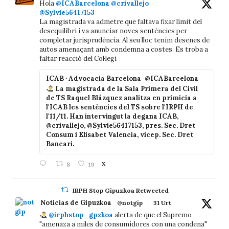
Hola
@ICABarcelona
@crivallejo
@Sylvie56417153
La magistrada va admetre que faltava fixar límit del
desequilibri i va anunciar noves sentències per
completar jurisprudència. Al seu lloc tenim desenes de
autos amenaçant amb condemna a costes. Es troba a
faltar reacció del Col·legi
ICAB · Advocacia Barcelona
@ICABarcelona
La magistrada de la Sala Primera del Civil
de TS Raquel Blázquez analitza en primícia a
l'ICAB les sentències del TS sobre l'IRPH de
l'11/11. Han intervingut la degana ICAB,
@crivallejo, @Sylvie56417153, pres. Sec. Dret
Consum i Elisabet Valencia, vicep. Sec. Dret
Bancari.
8
19
X
IRPH Stop Gipuzkoa Retweeted
Noticias de Gipuzkoa
@notgip
·
31 Urt
@irphstop_gpzkoa
alerta de que el Supremo
"amenaza a miles de consumidores con una condena"