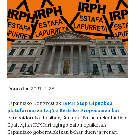
Donostia, 2021-4-28
Espainiako Kongresuak
IRPH Stop Gipuzkoa
plataformaren Legez Besteko Proposamen bat
eztabaidatuko du bihar, Europar Batasuneko Justizia
Epaitegian IRPHari egingo zaion epaiketan
Espainiako gobernuak izan behar duen jarrerari