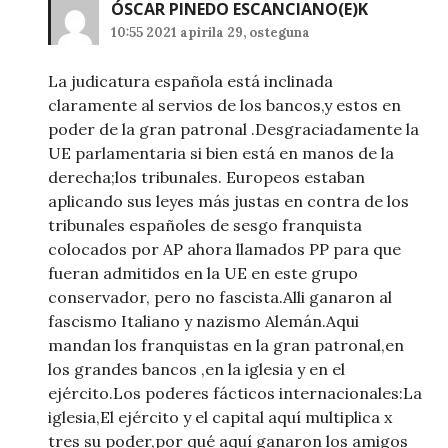
ÓSCAR PINEDO ESCANCIANO
(E)K
10:55 2021 apirila 29, osteguna
La judicatura española está inclinada
claramente al servios de los bancos,y estos en
poder de la gran patronal .Desgraciadamente la
UE parlamentaria si bien está en manos de la
derecha;los tribunales. Europeos estaban
aplicando sus leyes más justas en contra de los
tribunales españoles de sesgo franquista
colocados por AP ahora llamados PP para que
fueran admitidos en la UE en este grupo
conservador, pero no fascista.Alli ganaron al
fascismo Italiano y nazismo Alemán.Aqui
mandan los franquistas en la gran patronal,en
los grandes bancos ,en la iglesia y en el
ejército.Los poderes fácticos internacionales:La
iglesia,El ejército y el capital aquí multiplica x
tres su poder,por qué aquí ganaron los amigos