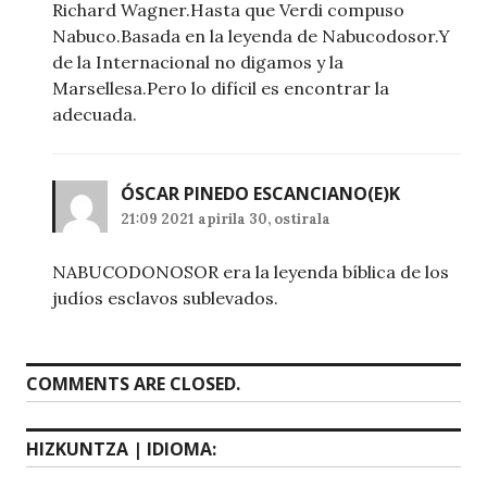
Richard Wagner.Hasta que Verdi compuso
Nabuco.Basada en la leyenda de Nabucodosor.Y
de la Internacional no digamos y la
Marsellesa.Pero lo difícil es encontrar la
adecuada.
ÓSCAR PINEDO ESCANCIANO
(E)K
21:09 2021 apirila 30, ostirala
NABUCODONOSOR era la leyenda bíblica de los
judíos esclavos sublevados.
COMMENTS ARE CLOSED.
HIZKUNTZA | IDIOMA: