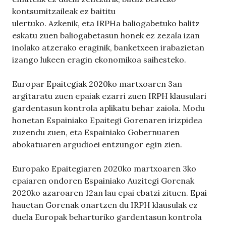
kontsumitzaileak ez baititu
ulertuko. Azkenik, eta IRPHa baliogabetuko balitz
eskatu zuen baliogabetasun honek ez zezala izan
inolako atzerako eraginik, banketxeen irabazietan
izango lukeen eragin ekonomikoa saihesteko.
Europar Epaitegiak 2020ko martxoaren 3an
argitaratu zuen epaiak ezarri zuen IRPH klausulari
gardentasun kontrola aplikatu behar zaiola. Modu
honetan Espainiako Epaitegi Gorenaren irizpidea
zuzendu zuen, eta Espainiako Gobernuaren
abokatuaren argudioei entzungor egin zien.
Europako Epaitegiaren 2020ko martxoaren 3ko
epaiaren ondoren Espainiako Auzitegi Gorenak
2020ko azaroaren 12an lau epai ebatzi zituen. Epai
hauetan Gorenak onartzen du IRPH klausulak ez
duela Europak beharturiko gardentasun kontrola