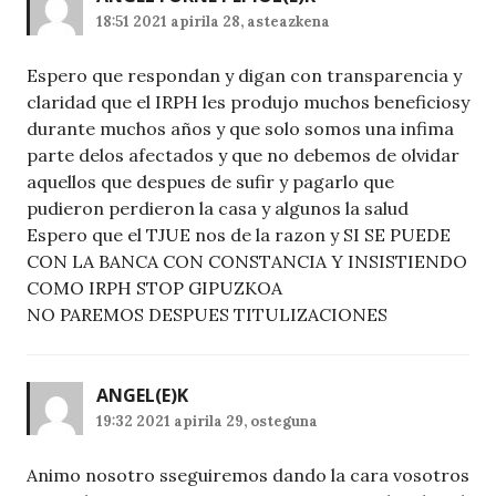
18:51 2021 apirila 28, asteazkena
Espero que respondan y digan con transparencia y
claridad que el IRPH les produjo muchos beneficiosy
durante muchos años y que solo somos una infima
parte delos afectados y que no debemos de olvidar
aquellos que despues de sufir y pagarlo que
pudieron perdieron la casa y algunos la salud
Espero que el TJUE nos de la razon y SI SE PUEDE
CON LA BANCA CON CONSTANCIA Y INSISTIENDO
COMO IRPH STOP GIPUZKOA
NO PAREMOS DESPUES TITULIZACIONES
ANGEL
(E)K
19:32 2021 apirila 29, osteguna
Animo nosotro sseguiremos dando la cara vosotros