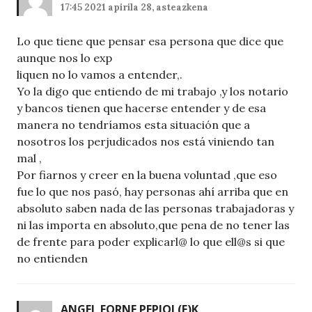
17:45 2021 apirila 28, asteazkena
Lo que tiene que pensar esa persona que dice que
aunque nos lo exp
liquen no lo vamos a entender,.
Yo la digo que entiendo de mi trabajo ,y los notario
y bancos tienen que hacerse entender y de esa
manera no tendríamos esta situación que a
nosotros los perjudicados nos está viniendo tan
mal ,
Por fiarnos y creer en la buena voluntad ,que eso
fue lo que nos pasó, hay personas ahí arriba que en
absoluto saben nada de las personas trabajadoras y
ni las importa en absoluto,que pena de no tener las
de frente para poder explicarl@ lo que ell@s si que
no entienden
ANGEL FORNE PEPIOL
(E)K