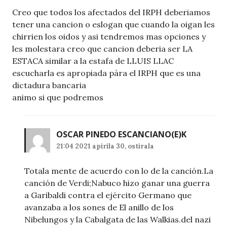
Creo que todos los afectados del IRPH deberiamos
tener una cancion o eslogan que cuando la oigan les
chirrien los oidos y asi tendremos mas opciones y
les molestara creo que cancion deberia ser LA
ESTACA similar a la estafa de LLUIS LLAC
escucharla es apropiada pàra el IRPH que es una
dictadura bancaria
animo si que podremos
OSCAR PINEDO ESCANCIANO
(E)K
21:04 2021 apirila 30, ostirala
Totala mente de acuerdo con lo de la canción.La
canción de Verdi;Nabuco hizo ganar una guerra
a Garibaldi contra el ejército Germano que
avanzaba a los sones de El anillo de los
Nibelungos y la Cabalgata de las Walkias.del nazi