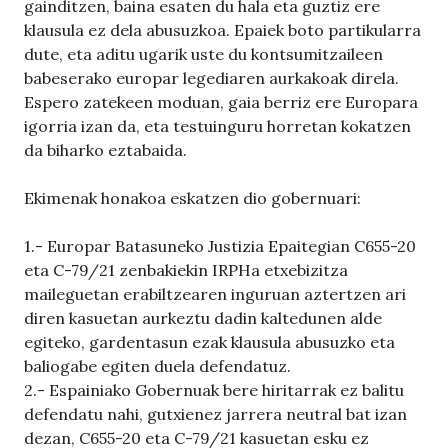
gainditzen, baina esaten du hala eta guztiz ere
klausula ez dela abusuzkoa. Epaiek boto partikularra
dute, eta aditu ugarik uste du kontsumitzaileen
babeserako europar legediaren aurkakoak direla.
Espero zatekeen moduan, gaia berriz ere Europara
igorria izan da, eta testuinguru horretan kokatzen
da biharko eztabaida.
Ekimenak honakoa eskatzen dio gobernuari:
1.- Europar Batasuneko Justizia Epaitegian C655-20
eta C-79/21 zenbakiekin IRPHa etxebizitza
maileguetan erabiltzearen inguruan aztertzen ari
diren kasuetan aurkeztu dadin kaltedunen alde
egiteko, gardentasun ezak klausula abusuzko eta
baliogabe egiten duela defendatuz.
2.- Espainiako Gobernuak bere hiritarrak ez balitu
defendatu nahi, gutxienez jarrera neutral bat izan
dezan, C655-20 eta C-79/21 kasuetan esku ez