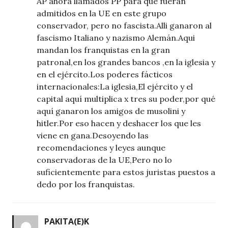
AP ahora llamados PP para que fueran
admitidos en la UE en este grupo
conservador, pero no fascista.Alli ganaron al
fascismo Italiano y nazismo Alemán.Aqui
mandan los franquistas en la gran
patronal,en los grandes bancos ,en la iglesia y
en el ejército.Los poderes fácticos
internacionales:La iglesia,El ejército y el
capital aquí multiplica x tres su poder,por qué
aquí ganaron los amigos de musolini y
hitler.Por eso hacen y deshacer los que les
viene en gana.Desoyendo las
recomendaciones y leyes aunque
conservadoras de la UE,Pero no lo
suficientemente para estos juristas puestos a
dedo por los franquistas.
PAKITA
(E)K