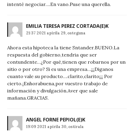
intenté negociar….En vano.Puse una querella.
EMILIA TERESA PEREZ CORTADA
(E)K
21:37 2021 apirila 29, osteguna
Ahora esta hipoteca la tiene Sntander.BUENO.La
respuesta del gobierno,tendria que ser
contundente…¿Por qué,tienen que robarnos por un
sitio o por otro? Si es una empresa…¡¡¡Diganos
cuanto vale su producto….clarito,clarito¡¡¡ Por
cierto.¡Enhorabuena,por vuestro trabajo de
información y divulgación.Aver que sale
mañana.GRACIAS.
ANGEL FORNE PEPIOL
(E)K
19:09 2021 apirila 30, ostirala