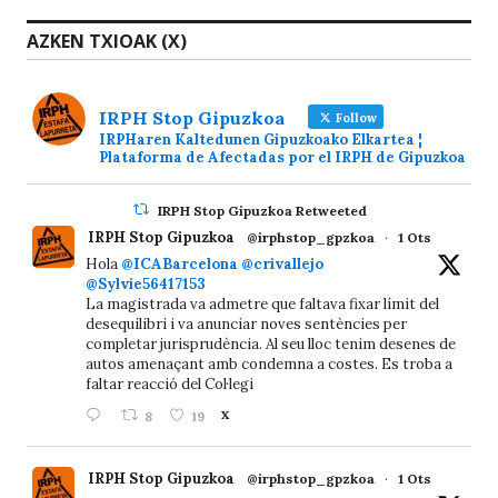
AZKEN TXIOAK (X)
IRPH Stop Gipuzkoa
Follow
IRPHaren Kaltedunen Gipuzkoako Elkartea ¦
Plataforma de Afectadas por el IRPH de Gipuzkoa
IRPH Stop Gipuzkoa Retweeted
IRPH Stop Gipuzkoa
@irphstop_gpzkoa
·
1 Ots
Hola
@ICABarcelona
@crivallejo
@Sylvie56417153
La magistrada va admetre que faltava fixar límit del
desequilibri i va anunciar noves sentències per
completar jurisprudència. Al seu lloc tenim desenes de
autos amenaçant amb condemna a costes. Es troba a
faltar reacció del Col·legi
8
19
X
IRPH Stop Gipuzkoa
@irphstop_gpzkoa
·
1 Ots