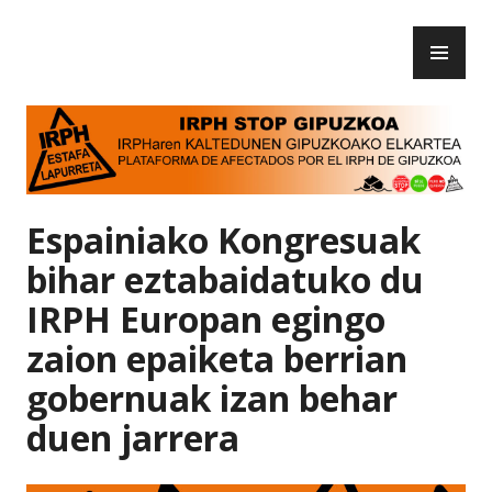
Skip
PR
to
IRPH Stop Gipuzkoa
ME
content
Espainiako Kongresuak
bihar eztabaidatuko du
IRPH Europan egingo
zaion epaiketa berrian
gobernuak izan behar
duen jarrera