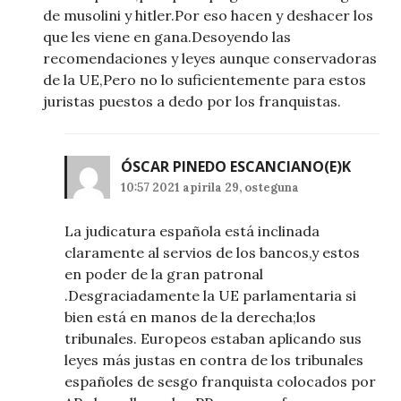
de musolini y hitler.Por eso hacen y deshacer los
que les viene en gana.Desoyendo las
recomendaciones y leyes aunque conservadoras
de la UE,Pero no lo suficientemente para estos
juristas puestos a dedo por los franquistas.
ÓSCAR PINEDO ESCANCIANO
(E)K
10:57 2021 apirila 29, osteguna
La judicatura española está inclinada
claramente al servios de los bancos,y estos
en poder de la gran patronal
.Desgraciadamente la UE parlamentaria si
bien está en manos de la derecha;los
tribunales. Europeos estaban aplicando sus
leyes más justas en contra de los tribunales
españoles de sesgo franquista colocados por