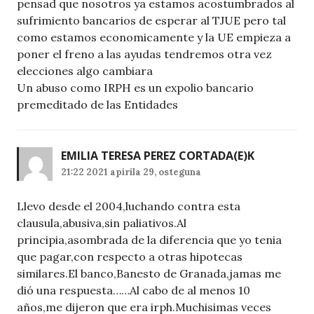
pensad que nosotros ya estamos acostumbrados al
sufrimiento bancarios de esperar al TJUE pero tal
como estamos economicamente y la UE empieza a
poner el freno a las ayudas tendremos otra vez
elecciones algo cambiara
Un abuso como IRPH es un expolio bancario
premeditado de las Entidades
EMILIA TERESA PEREZ CORTADA
(E)K
21:22 2021 apirila 29, osteguna
Llevo desde el 2004,luchando contra esta
clausula,abusiva,sin paliativos.Al
principia,asombrada de la diferencia que yo tenia
que pagar,con respecto a otras hipotecas
similares.El banco,Banesto de Granada,jamas me
dió una respuesta……Al cabo de al menos 10
años,me dijeron que era irph.Muchisimas veces