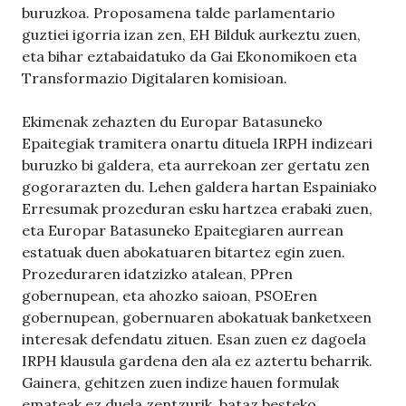
buruzkoa. Proposamena talde parlamentario
guztiei igorria izan zen, EH Bilduk aurkeztu zuen,
eta bihar eztabaidatuko da Gai Ekonomikoen eta
Transformazio Digitalaren komisioan.
Ekimenak zehazten du Europar Batasuneko
Epaitegiak tramitera onartu dituela IRPH indizeari
buruzko bi galdera, eta aurrekoan zer gertatu zen
gogorarazten du. Lehen galdera hartan Espainiako
Erresumak prozeduran esku hartzea erabaki zuen,
eta Europar Batasuneko Epaitegiaren aurrean
estatuak duen abokatuaren bitartez egin zuen.
Prozeduraren idatzizko atalean, PPren
gobernupean, eta ahozko saioan, PSOEren
gobernupean, gobernuaren abokatuak banketxeen
interesak defendatu zituen. Esan zuen ez dagoela
IRPH klausula gardena den ala ez aztertu beharrik.
Gainera, gehitzen zuen indize hauen formulak
emateak ez duela zentzurik, bataz besteko